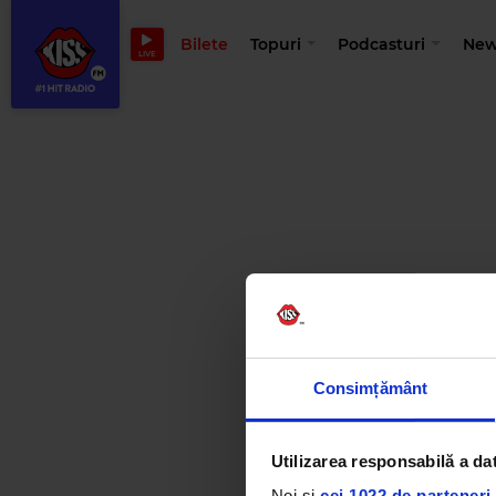
Bilete
Topuri
Podcasturi
New
LIVE
Consimțământ
Utilizarea responsabilă a da
Noi și
cei 1022 de parteneri 