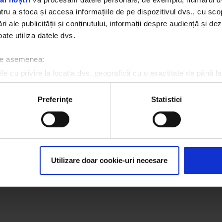
u a stoca și accesa informațiile de pe dispozitivul dvs., cu scopu
Oh...
ri ale publicității și conținutului, informații despre audiență și d
ate utiliza datele dvs.
Pagina pe care o cauți nu a fost găsită.
 de asemenea:
le cu privire la locația dvs. geografică cu o exactitate de până la
ozitivul scanândul-l în mod activ după caracteristici specifice (
espre procesarea datelor dvs. personale și configurați-vă preferin
Preferinţe
Statistici
ge oricând acordul din Declarația despre modulele cookie.
rsonaliza conținutul și anunțurile, pentru a oferi funcții de rețele
im partenerilor de rețele sociale, de publicitate și de analize info
ceștia le pot combina cu alte informații oferite de dvs. sau culese î
Utilizare doar cookie-uri necesare