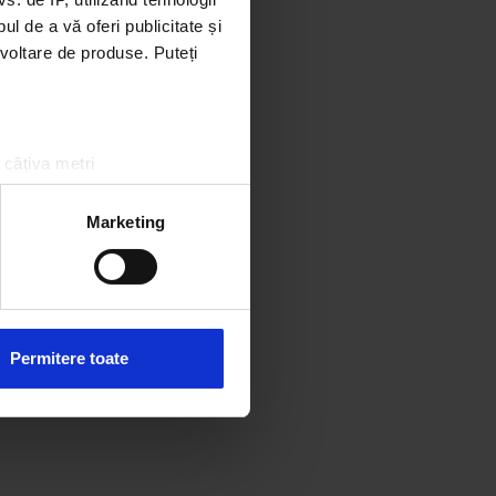
l de a vă oferi publicitate și
ezvoltare de produse. Puteți
 câțiva metri
amprentare)
țele la
secțiunea cu detalii
.
Marketing
 sociale și pentru a analiza
rmații cu privire la modul în
n urma folosirii serviciilor
Permitere toate