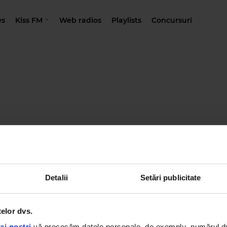
s
Kiss FM
Web radios
Playlists
Concursuri
Detalii
Setări publicitate
telor dvs.
ai noștri
vă procesăm datele personale, de exemplu, numărul dvs.