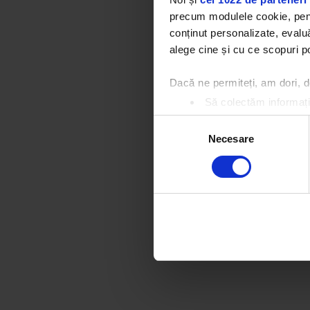
precum modulele cookie, pentr
conținut personalizate, evaluă
alege cine și cu ce scopuri po
Dacă ne permiteți, am dori,
Să colectăm informații
Să vă identificăm disp
Selecția
Găsiți mai multe informații d
Necesare
consimțământului
Vă puteți modifica sau retra
Folosim cookie-uri pentru a pe
traficul. De asemenea, le ofer
care folosiți site-ul nostru. A
lor.