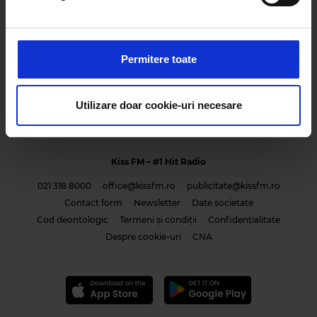
supraveghere competente;
www.cna.ro
;
Folosim cookie-uri pentru a personaliza conținutul și
www.ancom.org.ro
anunțurile, pentru a oferi funcții de rețele sociale și pentru
a analiza traficul. De asemenea, le oferim partenerilor de
Permitere toate
rețele sociale, de publicitate și de analize informații cu
privire la modul în care folosiți site-ul nostru. Aceștia le
pot combina cu alte informații oferite de dvs. sau culese
Utilizare doar cookie-uri necesare
în urma folosirii serviciilor lor.
Kiss FM
– #1 Hit Radio
021 318 8000
office@kissfm.ro
publicitate@kissfm.ro
Contact form
Newsletter
Date societate
Cod deontologic
Termeni și condiții
Confidențialitate
Despre cookie-uri
CNA