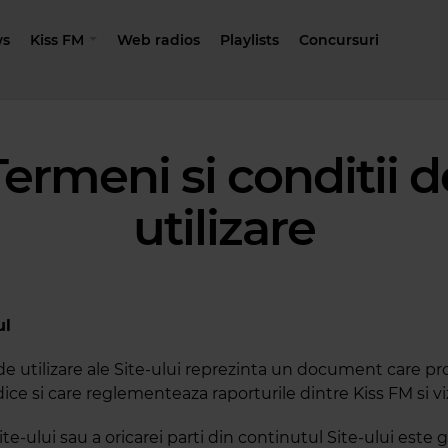
s
Kiss FM
Web radios
Playlists
Concursuri
Termeni si conditii d
utilizare
ul
 de utilizare ale Site-ului reprezinta un document care p
dice si care reglementeaza raporturile dintre Kiss FM si viz
ite-ului sau a oricarei parti din continutul Site-ului este 