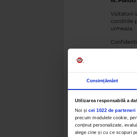
III. Politi
Vizitatorii
conditiile 
urmeaza.
Confidentia
Transmitere
posta elect
sigura si s
urmare, Ki
Consimțământ
costuri ce 
pe alte ret
mesaje pri
Utilizarea responsabilă a da
rezonabile 
Noi și
cei 1022 de parteneri 
informatiil
precum modulele cookie, pentr
conținut personalizate, evaluă
alege cine și cu ce scopuri po