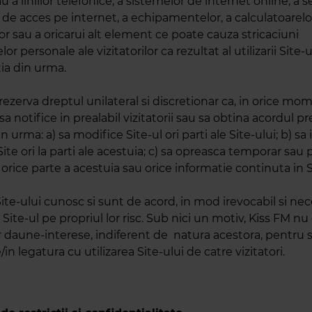
au a liniilor telefonice, a sistemelor de internet online, a s
r de acces pe internet, a echipamentelor, a calculatoarelor
r sau a oricarui alt element ce poate cauza stricaciuni
r personale ale vizitatorilor ca rezultat al utilizarii Site-
tia din urma.
 rezerva dreptul unilateral si discretionar ca, in orice mom
 sa notifice in prealabil vizitatorii sau sa obtina acordul pre
n urma: a) sa modifice Site-ul ori parti ale Site-ului; b) sa 
Site ori la parti ale acestuia; c) sa opreasca temporar sa
 orice parte a acestuia sau orice informatie continuta in S
 Site-ului cunosc si sunt de acord, in mod irevocabil si ne
 Site-ul pe propriul lor risc. Sub nici un motiv, Kiss FM n
or daune-interese, indiferent de natura acestora, pentru s
in legatura cu utilizarea Site-ului de catre vizitatori.