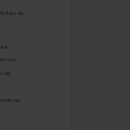
licitate de
ica.
ite-ului
ri de
umele sau