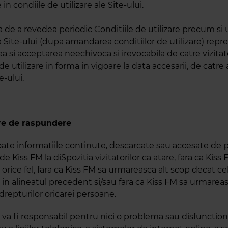
 in condiile de utilizare ale Site-ului.
de a revedea periodic Conditiile de utilizare precum si u
a Site-ului (dupa amandarea conditiilor de utilizare) repr
 si acceptarea neechivoca si irevocabila de catre vizitato
 de utilizare in forma in vigoare la data accesarii, de catre
e-ului.
ire de raspundere
toate informatiile continute, descarcate sau accesate de 
e Kiss FM la diSpozitia vizitatorilor ca atare, fara ca Kiss
 orice fel, fara ca Kiss FM sa urmareasca alt scop decat ce
in alineatul precedent si/sau fara ca Kiss FM sa urmarea
drepturilor oricarei persoane.
 va fi responsabil pentru nici o problema sau disfunction