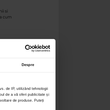
ii si
upa cum
lor prin
nu este
erului. Prin
ierderi sau
Despre
nternet sau
M de
 diligente
eja
 de IP, utilizând tehnologii
l de a vă oferi publicitate și
ezvoltare de produse. Puteți