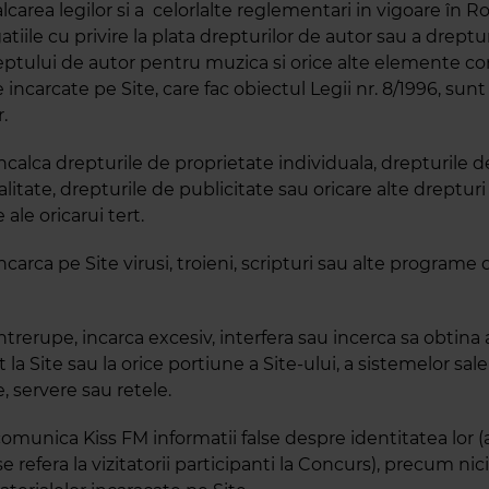
lcarea legilor si a celorlalte reglementari in vigoare în 
atiile cu privire la plata drepturilor de autor sau a dreptur
ptului de autor pentru muzica si orice alte elemente c
 incarcate pe Site, care fac obiectul Legii nr. 8/1996, sunt
r.
calca drepturile de proprietate individuala, drepturile d
litate, drepturile de publicitate sau oricare alte drepturi
 ale oricarui tert.
carca pe Site virusi, troieni, scripturi sau alte programe 
trerupe, incarca excesiv, interfera sau incerca sa obtina
 la Site sau la orice portiune a Site-ului, a sistemelor sal
 servere sau retele.
omunica Kiss FM informatii false despre identitatea lor (
se refera la vizitatorii participanti la Concurs), precum ni