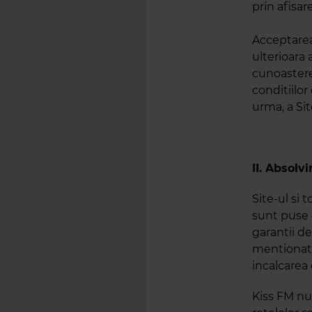
prin afisare
Acceptarea 
ulterioara 
cunoasterea
conditiilor
urma, a Sit
II. Absolv
Site-ul si 
sunt puse d
garantii de
mentionat 
incalcarea 
Kiss FM nu