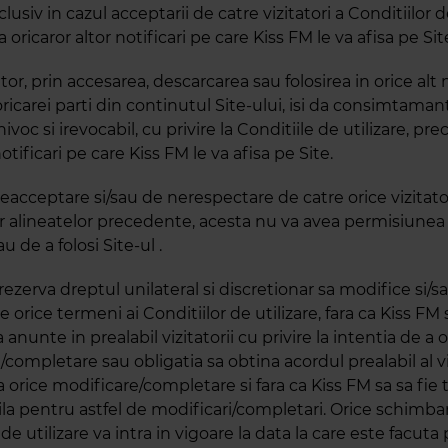
clusiv in cazul acceptarii de catre vizitatori a Conditiilor de
 oricaror altor notificari pe care Kiss FM le va afisa pe Sit
ator, prin accesarea, descarcarea sau folosirea in orice alt
oricarei parti din continutul Site-ului, isi da consimtamant
oc si irevocabil, cu privire la Conditiile de utilizare, pre
notificari pe care Kiss FM le va afisa pe Site.
eacceptare si/sau de nerespectare de catre orice vizitato
lor alineatelor precedente, acesta nu va avea permisiunea
u de a folosi Site-ul .
 rezerva dreptul unilateral si discretionar sa modifice si/s
orice termeni ai Conditiilor de utilizare, fara ca Kiss FM 
a anunte in prealabil vizitatorii cu privire la intentia de a 
completare sau obligatia sa obtina acordul prealabil al vi
la orice modificare/completare si fara ca Kiss FM sa sa fie 
la pentru astfel de modificari/completari. Orice schimba
 de utilizare va intra in vigoare la data la care este facuta