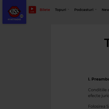
Bilete
Topuri
Podcasturi
New
LIVE
I. Preamb
Conditiile
efecte juri
Folosirea S