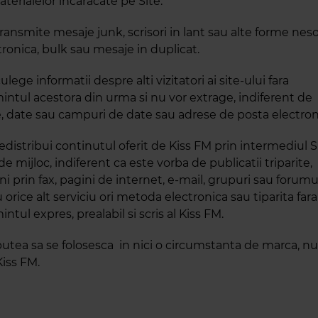
terialelor incaracate pe Site.
ansmite mesaje junk, scrisori in lant sau alte forme neso
ronica, bulk sau mesaje in duplicat.
lege informatii despre alti vizitatori ai site-ului fara
ntul acestora din urma si nu vor extrage, indiferent de
, date sau campuri de date sau adrese de posta electron
distribui continutul oferit de Kiss FM prin intermediul S
de mijloc, indiferent ca este vorba de publicatii triparite,
i prin fax, pagini de internet, e-mail, grupuri sau forumu
u orice alt serviciu ori metoda electronica sau tiparita fara
tul expres, prealabil si scris al Kiss FM.
utea sa se folosesca in nici o circumstanta de marca, n
iss FM.