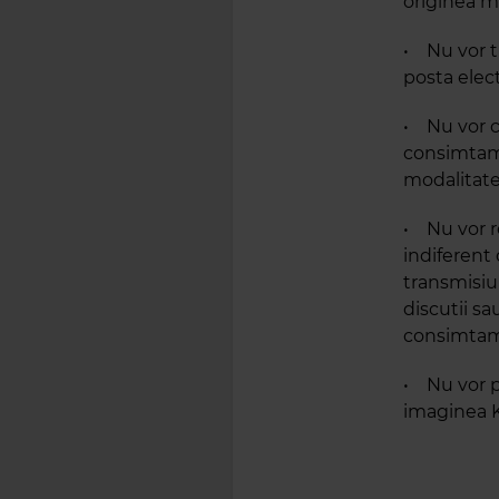
originea ma
• Nu vor tr
posta elect
• Nu vor cu
consimtami
modalitate
• Nu vor re
indiferent 
transmisiun
discutii sa
consimtamin
• Nu vor p
imaginea K