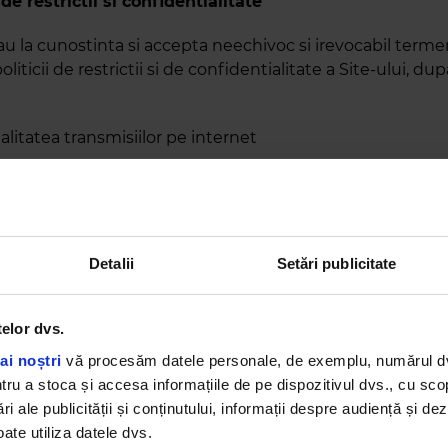
ci de restrictii si confidentialitate
 iau la cunostinta si accepta neechivoc si irevocabil termen
politicii de restrictii si de confidentialitate a Site-ului, d
litatea transmisiilor pe internet
a de date, de informatii, de materiale (inclusiv a mesaje
ronica) pe internet sau pe alte retele accesibile public 
e poate pierde, intercepta si/sau modifica in timpul transf
ss FM nu isi asuma nici o responsabilitate pentru orice p
Detalii
Setări publicitate
pot aparea ca rezultat al transferului public de date pe i
ele accesibile public, cum ar fi transmiterea catre Kiss F
n posta electronica. Cu toate acestea, Kiss FM va depune
telor dvs.
si va face cheltuieli comerciale rezonabile pentru a prot
ai noștri
vă procesăm datele personale, de exemplu, numărul dvs.
e comunicate de vizitatori.
u a stoca și accesa informațiile de pe dispozitivul dvs., cu scopu
ri ale publicității și conținutului, informații despre audiență și d
ate utiliza datele dvs.