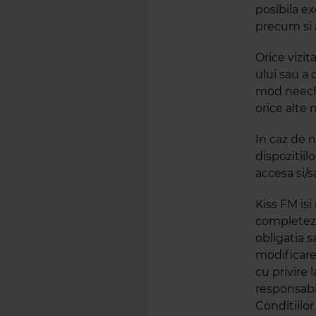
posibila ex
precum si a
Orice vizit
ului sau a 
mod neechiv
orice alte 
In caz de n
dispozitii
accesa si/sa
Kiss FM isi
completeze 
obligatia s
modificare/
cu privire 
responsabi
Conditiilor