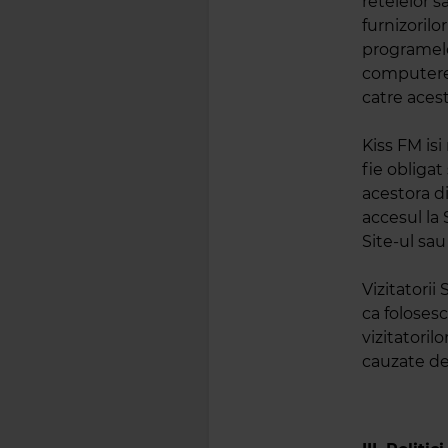
retelelor s
furnizorilo
programelo
computerelo
catre aces
Kiss FM isi
fie obligat
acestora di
accesul la 
Site-ul sau
Vizitatorii
ca folosesc
vizitatoril
cauzate de/