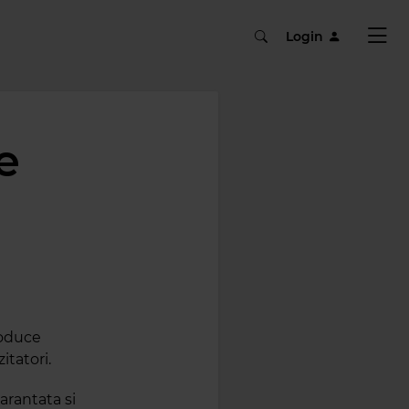
Login
e
roduce
itatori.
garantata si