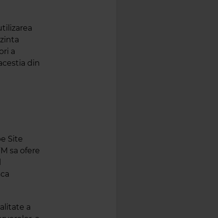
tilizarea
ezinta
ri a
 acestia din
pe Site
 FM sa ofere
l
sca
alitate a