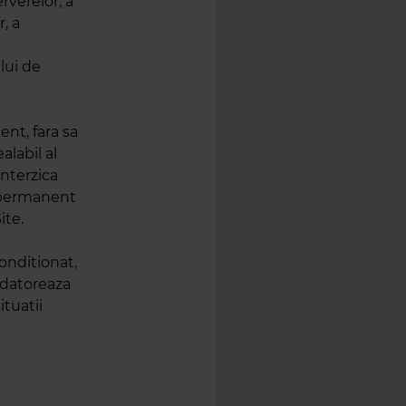
erverelor, a
, a
ului de
ent, fara sa
alabil al
interzica
u permanent
ite.
conditionat,
u datoreaza
ituatii