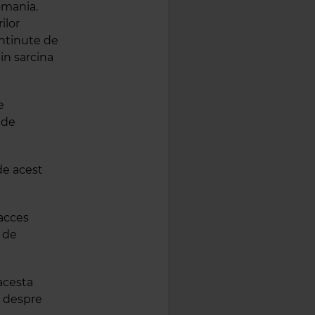
Romania.
ilor
ontinute de
 in sarcina
e
 de
de acest
 acces
e de
acesta
ci despre