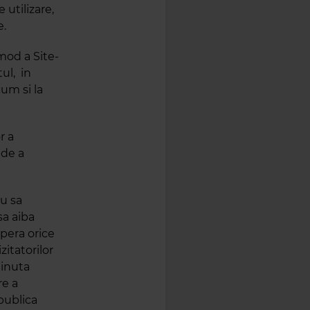
 utilizare,
e.
 mod a Site-
ul, in
cum si la
r a
 de a
au sa
sa aiba
opera orice
zitatorilor
tinuta
re a
 publica