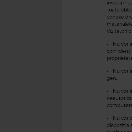
invoca inca
Toate oblig
conexe dre
materialele
Vizitatorilo
• Nu vor in
confidentia
proprietate
• Nu vor in
gen.
• Nu vor in
neautorizat
computere,
• Nu vor c
dispozitie 