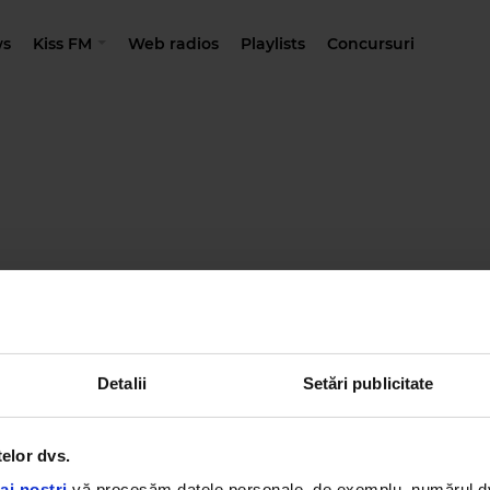
s
Kiss FM
Web radios
Playlists
Concursuri
Detalii
Setări publicitate
telor dvs.
ai noștri
vă procesăm datele personale, de exemplu, numărul dvs.