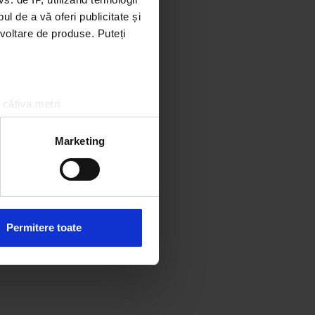
l de a vă oferi publicitate și
ezvoltare de produse. Puteți
 câțiva metri
amprentare)
țele la
secțiunea cu detalii
.
Marketing
 sociale și pentru a analiza
rmații cu privire la modul în
n urma folosirii serviciilor
Permitere toate