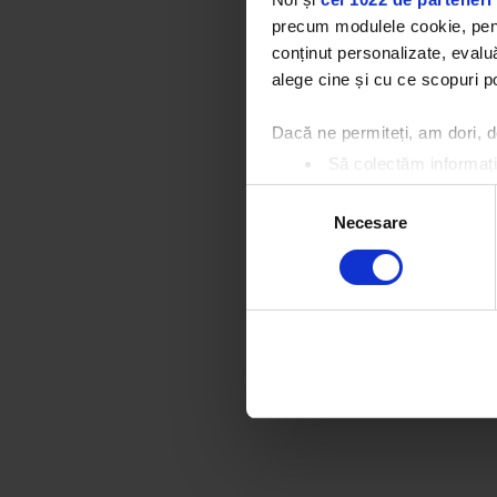
precum modulele cookie, pentr
conținut personalizate, evaluă
alege cine și cu ce scopuri po
Dacă ne permiteți, am dori,
Să colectăm informații
Să vă identificăm disp
Selecția
Găsiți mai multe informații d
Necesare
consimțământului
Vă puteți modifica sau retra
Folosim cookie-uri pentru a pe
traficul. De asemenea, le ofer
care folosiți site-ul nostru. A
lor.