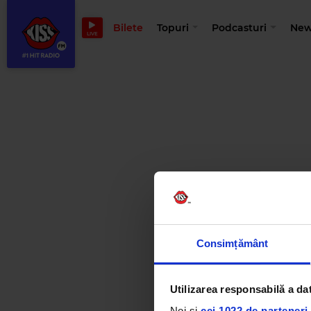
Bilete
Topuri
Podcasturi
New
LIVE
Consimțământ
Utilizarea responsabilă a da
Noi și
cei 1022 de parteneri 