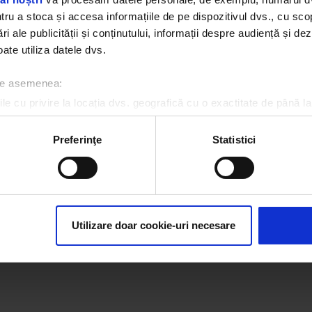
u a stoca și accesa informațiile de pe dispozitivul dvs., cu scopu
Oh...
ri ale publicității și conținutului, informații despre audiență și d
ate utiliza datele dvs.
Pagina pe care o cauți nu a fost găsită.
 de asemenea:
le cu privire la locația dvs. geografică cu o exactitate de până la
ozitivul scanândul-l în mod activ după caracteristici specifice (
espre procesarea datelor dvs. personale și configurați-vă preferin
Preferinţe
Statistici
ge oricând acordul din Declarația despre modulele cookie.
rsonaliza conținutul și anunțurile, pentru a oferi funcții de rețele
im partenerilor de rețele sociale, de publicitate și de analize info
ceștia le pot combina cu alte informații oferite de dvs. sau culese î
Utilizare doar cookie-uri necesare