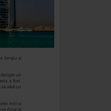
e Sergiu și
 câștigat un
asta a fost
a să aibă un
lei mici și
mă fiind al