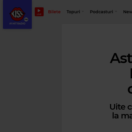
Bilete
Topuri
Podcasturi
New
LIVE
Ast
Uite c
la ma