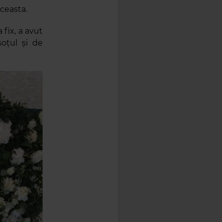
aceasta.
fix, a avut
soțul și de