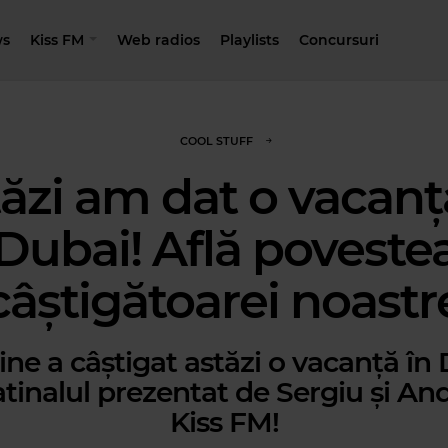
s
Kiss FM
Web radios
Playlists
Concursuri
COOL STUFF
ăzi am dat o vacanț
Dubai! Află poveste
câștigătoarei noastr
ine a câștigat astăzi o vacanță în
tinalul prezentat de Sergiu și And
Kiss FM!