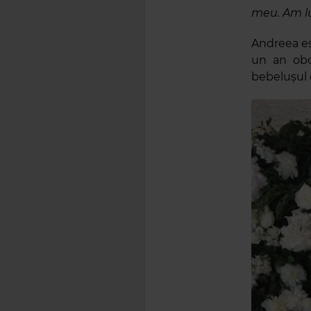
meu. Am lu
Andreea es
un an obos
bebelușul 