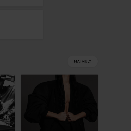
Magic 80s Hits
KIM WILDE
–
YOU CAME
Magic Relax
MAI MULT
VORETTI
–
ALWAYS ON MY MIND