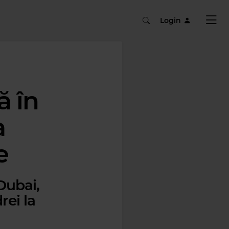
Login
ă în
a
e
 Dubai,
rei la