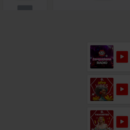
Rock 80s & 90s
TESLA
–
LOVE SONG
Rock Blues
JAMES BROWN
–
IT'S A MAN'S MAN'S M