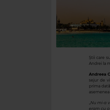
Știi care 
Andrei la m
Andreea 
sejur de v
prima dată 
asemenea 
„
Nu mi-a v
eram cu o 