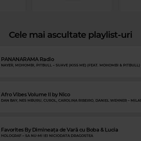
Cele mai ascultate playlist-uri
PANANARAMA Radio
NAYER, MOHOMBI, PITBULL
–
SUAVE (KISS ME) (FEAT. MOHOMBI & PITBULL)
Magic FM
MAGIC FM
–
ALWAYS THE BEST MUSIC
DINAH 
Afro Vibes Volume II by Nico
DAN BAY, NES MBURU, CUROL, CAROLINA RIBEIRO, DANIEL WEHNER
–
MILA
AN'S WORLD
Favorites By Dimineața de Vară cu Boba & Lucia
HOLOGRAF
–
SA NU-MI IEI NICIODATA DRAGOSTEA