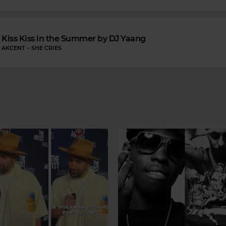
Kiss Kiss in the Summer by DJ Yaang
AKCENT
–
SHE CRIES
Magic Party Mix
MAGIC PARTY MIX
–
MAGIC PARTY MIX
JACK SA