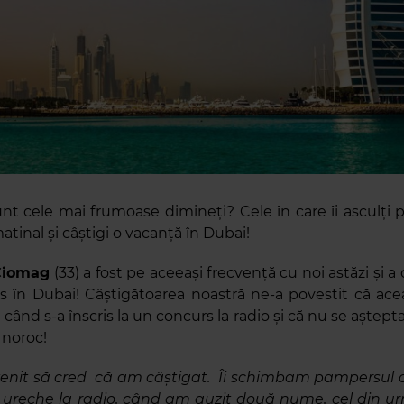
sunt cele mai frumoase dimineți? Cele în care îi asculți p
atinal și câștigi o vacanță în Dubai!
Ciomag
(33) a fost pe aceeași frecvență cu noi astăzi și a
is în Dubai! Câștigătoarea noastră ne-a povestit că ace
când s-a înscris la un concurs la radio și că nu se aștept
noroc!
enit să cred că am câștigat. Îi schimbam pampersul ce
ureche la radio, când am auzit două nume, cel din ur