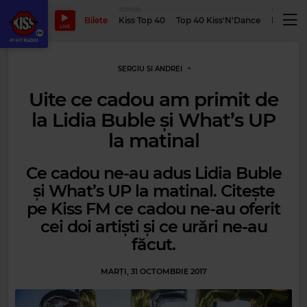
TOPURI
PODCASTUR
Bilete
Kiss Top 40
Top 40 Kiss'N'Dance
Podcastu
LIVE
SERGIU SI ANDREI
Uite ce cadou am primit de
la Lidia Buble și What’s UP
la matinal
Ce cadou ne-au adus Lidia Buble
și What’s UP la matinal. Citește
pe Kiss FM ce cadou ne-au oferit
cei doi artiști și ce urări ne-au
făcut.
MARȚI, 31 OCTOMBRIE 2017