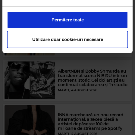
Folosim cookie-uri pentru a personaliza conținutul și
JOI, 6 AUGUST 2026
anunțurile, pentru a oferi funcții de rețele sociale și pentru
a analiza traficul. De asemenea, le oferim partenerilor de
Permitere toate
rețele sociale, de publicitate și de analize informații cu
Kiss FM la Nibiru - Smiley și piesa
privire la modul în care folosiți site-ul nostru. Aceștia le
care-l reprezintă
pot combina cu alte informații oferite de dvs. sau culese
Utilizare doar cookie-uri necesare
JOI, 6 AUGUST 2026
în urma folosirii serviciilor lor.
AlbertNBN și Bobby Shmurda au
transformat scena NIBIRU într-un
Magic FM
moment istoric. Cei doi artiști au
LARA FABIAN
–
I WILL LOVE AGAIN
continuat colaborarea și în studio
MARȚI, 4 AUGUST 2026
INNA marchează un nou record
internațional: a zecea piesă a
artistei depășește 100 de
milioane de streams pe Spotify
MARȚI, 4 AUGUST 2026