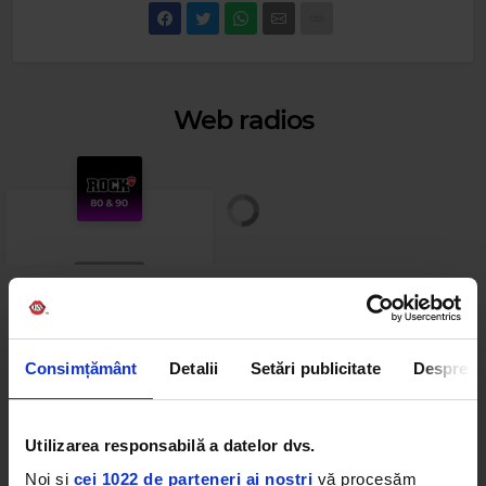
Web radios
Cele mai ascultate playlist-uri
Consimțământ
Detalii
Setări publicitate
Despre
PANANARAMA Radio
BOSQUITO
–
INTUNERIC IN CULORI
Rock 80s & 90s
Utilizarea responsabilă a datelor dvs.
HEART
–
WHAT ABOUT LOVE?
Noi și
cei 1022 de parteneri ai noștri
vă procesăm