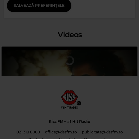
APOLLINARE ROSSI
–
EVERY LITTLE THING SHE DOES IS MAGIC
SALVEAZĂ PREFERINȚELE
Videos
Magic 80s Hits
Magic 90s Hits
SURVIVOR
–
EYE OF THE TIGER
COOLIO
–
GANGSTA'S PARADISE
Kiss FM
– #1 Hit Radio
021 318 8000
office@kissfm.ro
publicitate@kissfm.ro