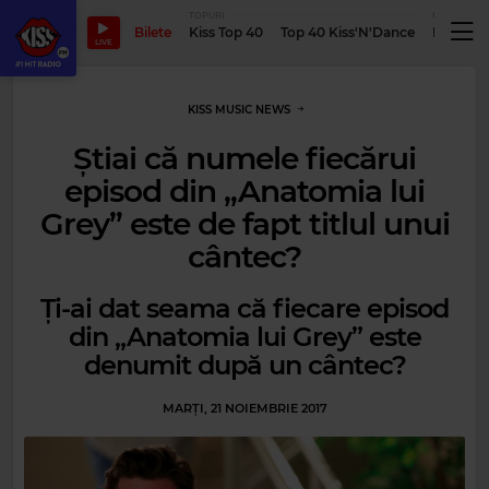
TOPURI
PODCASTUR
Bilete
Kiss Top 40
Top 40 Kiss'N'Dance
Podcastu
LIVE
KISS MUSIC NEWS
Știai că numele fiecărui
episod din „Anatomia lui
Grey” este de fapt titlul unui
cântec?
Ți-ai dat seama că fiecare episod
din „Anatomia lui Grey” este
denumit după un cântec?
MARȚI, 21 NOIEMBRIE 2017