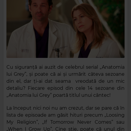
Cu siguranță ai auzit de celebrul serial „Anatomia
lui Grey”, și poate că ai și urmărit câteva sezoane
din el, dar ți-ai dat seama vreodată de un mic
detaliu? Fiecare episod din cele 14 sezoane din
„Anatomia lui Grey” poartă titlul unui cântec!
La început nici noi nu am crezut, dar se pare că în
lista de episoade am găsit hituri precum „Loosing
My Religion”, „If Tomorrow Never Comes” sau
„When I Grow Up”. Cine știe, poate că unul din