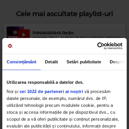
Cele mai ascultate playlist-uri
PANANARAMA Radio
Rock 80s & 90s
MICHAEL TELO - AI SE EU TE PEGO (STUDIO VERSION)
WHITE LION
–
RADAR LOVE
Afro Vibes Volume II by Nico
Consimțământ
Detalii
Setări publicitate
Despre
SHOUSE
–
CALL MY NAME
Utilizarea responsabilă a datelor dvs.
Favorites By Dimineața de Vară cu Boba &
Lucia
Noi și
cei 1022 de parteneri ai noștri
vă procesăm
O-ZONE
–
DRAGOSTEA DIN TEI
datele personale, de exemplu, numărul dvs. de IP,
utilizând tehnologii precum modulele cookie, pentru a
stoca și accesa informațiile de pe dispozitivul dvs., cu
Kiss Kiss in the Summer by DJ Yaang
ENRIQUE IGLESIAS & PITBULL
scopul de a vă oferi publicitate și conținut personalizate,
evaluări ale publicității și conținutului, informații despre