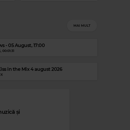
Magic Love
CHER
–
LOVE AND UNDERSTANDING
MAI MULT
s - 05 August, 17:00
S
, 00:01:31
DORMA
ss in the Mix 4 august 2026
IX
One FM
uzică și
TOBY ROMEO X LEONY
–
CRAZY LOVE