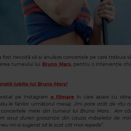
 fost nevoită să-și anuleze concertele pe care trebuia să
erea turneului lui
Bruno Mars
, pentru o intervenție chi
rată iubita lui Bruno Mars!
 postat pe Instagram
o filmare
în care apare cu obra
du-le fanilor următorul mesaj: „
Îmi pare atât de rău c
 concertele mele din turneul lui Bruno Mars. Am c
m avut dureri groaznice din cauza măselelor de min
meu mi-a sugerat să le scot cât mai reped
e”.