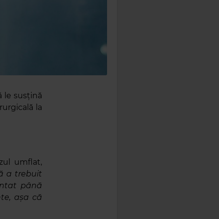
 le susțină
rurgicală la
zul umflat,
ă a trebuit
ântat până
te, așa că