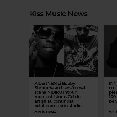
Kiss Music News
Magic Relax
BELLESTART, KLUB RIDER & GLAMBEATS CORP
–
HOW DEEP IS YOU
AlbertNBN și Bobby
INN
Shmurda au transformat
reco
scena NIBIRU într-un
pies
moment istoric. Cei doi
100
artiști au continuat
pe 
colaborarea și în studio
O ZI ÎN URMĂ
O ZI