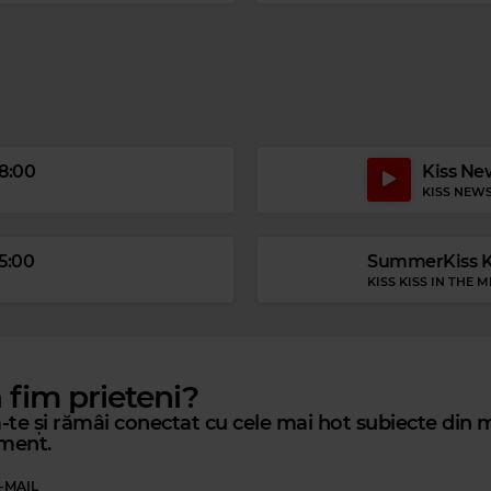
18:00
Kiss New
Magic Classic Music
KISS NEW
GIACOMO PUCCINI
–
TURANDOT, SC 91, ACT III: NESSUN 
15:00
SummerKiss Ki
KISS KISS IN THE M
ă fim prieteni?
te și rămâi conectat cu cele mai hot subiecte din m
ment.
-MAIL