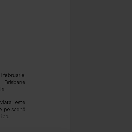
ui februarie,
 Brisbane
ie.
viața este
ce pe scenă
ipa.