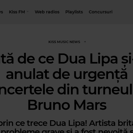
s
Kiss FM
Web radios
Playlists
Concursuri
KISS MUSIC NEWS
ată de ce Dua Lipa și
anulat de urgență
ncertele din turneul 
Bruno Mars
prin ce trece Dua Lipa! Artista bri
 probleme grave și a fost nevoită s