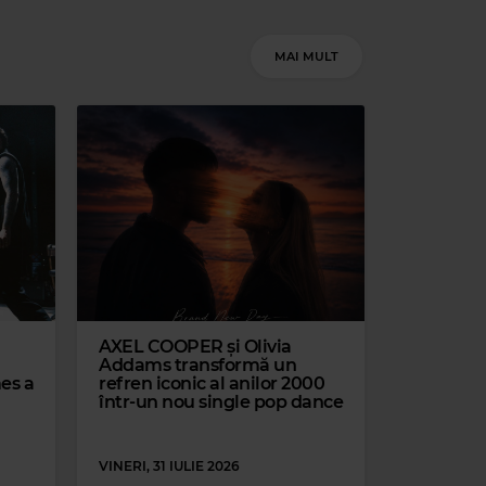
MAI MULT
Magic Jazz
DINAH WASHINGTON
–
TEACH ME TONIGHT
AXEL COOPER și Olivia
Addams transformă un
mes a
refren iconic al anilor 2000
într-un nou single pop dance
VINERI, 31 IULIE 2026