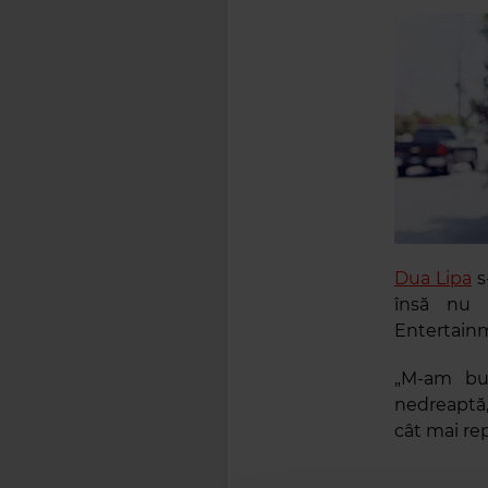
Dua Lipa
s
însă nu 
Entertainm
„M-am buc
nedreaptă,
cât mai re