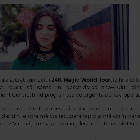
-a alăturat turneului
24K Magic World Tour,
la finalul l
a reușit să cânte în deschiderea show-ului din
ent Centre, fiind programată de urgență pentru operaț
urat de acest turneu și chiar sunt supărată că 
 dar din fericire mă voi recupera rapid și mă voi întoar
pede. Vă mulțumesc pentru înțelegere”, a transmis Dua L