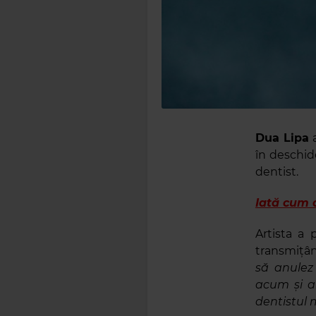
Dua Lipa
a
în deschid
dentist.
Iată cum a
Artista a
transmițân
să anulez
acum și a
dentistul 