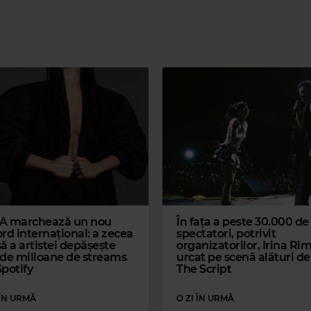
Magic 80s Hits
QUEEN
–
ANOTHER ONE BITES THE DUST
R LOVE
A marchează un nou
În fața a peste 30.000 de
rd internațional: a zecea
spectatori, potrivit
ă a artistei depășește
organizatorilor, Irina Ri
 de milioane de streams
urcat pe scenă alături de
Spotify
The Script
 ÎN URMĂ
O ZI ÎN URMĂ