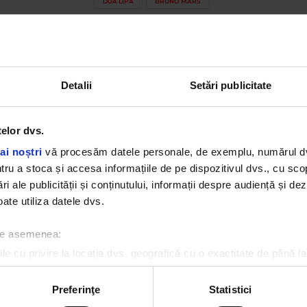
DUA LIPA
BRUNO MARS
Detalii
Setări publicitate
telor dvs.
ai noștri
vă procesăm datele personale, de exemplu, numărul dvs.
u a stoca și accesa informațiile de pe dispozitivul dvs., cu scopu
ri ale publicității și conținutului, informații despre audiență și d
ate utiliza datele dvs.
 de asemenea:
le cu privire la locația dvs. geografică cu o exactitate de până la
Cele mai ascultate playlist-uri
ozitivul scanândul-l în mod activ după caracteristici specifice (
espre procesarea datelor dvs. personale și configurați-vă preferin
Preferinţe
Statistici
agic FM
ge oricând acordul din Declarația despre modulele cookie.