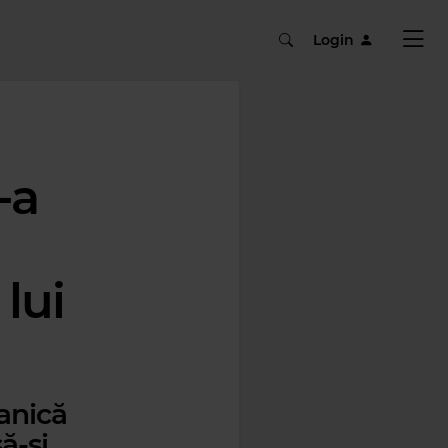
Login
-a
lui
tanică
ă-și