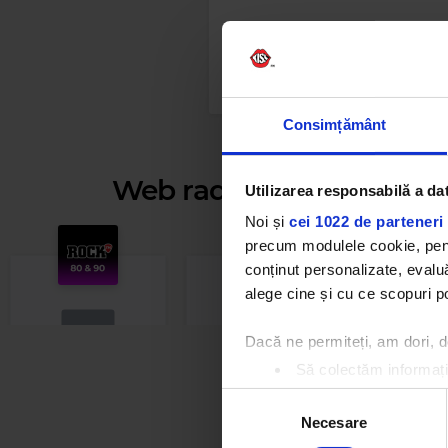
Consimțământ
Web radios
Utilizarea responsabilă a da
Noi și
cei 1022 de parteneri 
precum modulele cookie, pentr
conținut personalizate, evaluă
alege cine și cu ce scopuri po
Dacă ne permiteți, am dori,
Să colectăm informații
Să vă identificăm disp
Selecția
Găsiți mai multe informații d
Necesare
consimțământului
Rock 80s & 90s
M
Vă puteți modifica sau retra