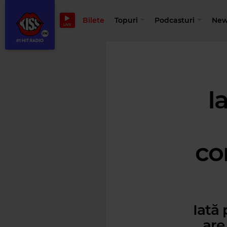
Bilete
Topuri
Podcasturi
New
LIVE
I
co
Iată 
are