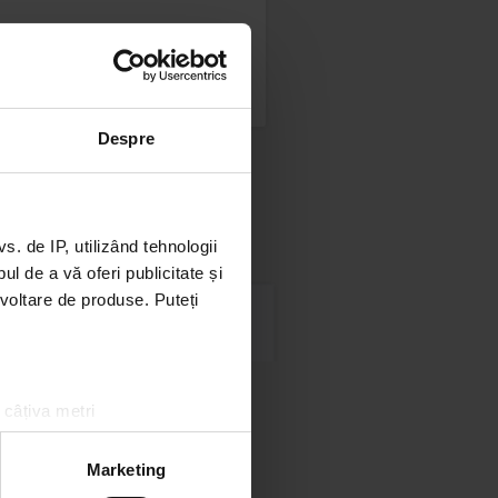
Despre
 de IP, utilizând tehnologii
l de a vă oferi publicitate și
ezvoltare de produse. Puteți
 câțiva metri
amprentare)
țele la
secțiunea cu detalii
.
Marketing