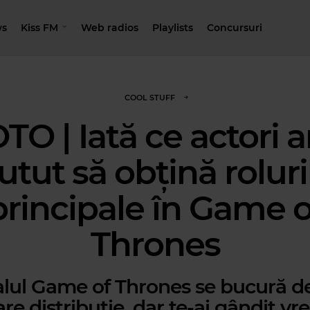
s
Kiss FM
Web radios
Playlists
Concursuri
COOL STUFF
TO | Iată ce actori ar
utut să obțină roluri
principale în Game o
Thrones
alul Game of Thrones se bucură d
re distribuție, dar te-ai gândit v