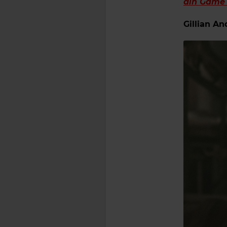
din Game 
Gillian An