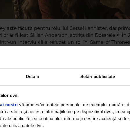
y este făcută pentru rolul lui Cersei Lannister, dar prim
lor ar fi fost Gillian Anderson, actrița din Dosarele X. În 2
 într-un interviu că a refuzat un rol în Game of Thrones
și numele personajului! Cel mai probabil era vorba de
!
rchant – Daenerys Targaryen
Detalii
Setări publicitate
telor dvs.
ai noștri
vă procesăm datele personale, de exemplu, numărul dvs.
u a stoca și accesa informațiile de pe dispozitivul dvs., cu scopu
ri ale publicității și conținutului, informații despre audiență și d
ate utiliza datele dvs.