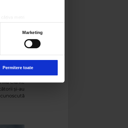
 câțiva metri
amprentare)
țele la
secțiunea cu detalii
.
Marketing
 sociale și pentru a analiza
rmații cu privire la modul în
n urma folosirii serviciilor
Permitere toate
ilia Clarke
ătorii și-au
, cunoscută