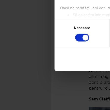
Dacă ne permiteți, am dori,
Să colectăm informații
Să vă identificăm disp
Selecția
Găsiți mai multe informații d
Necesare
consimțământului
Vă puteți modifica sau retra
Folosim cookie-uri pentru a pe
traficul. De asemenea, le ofer
care folosiți site-ul nostru. A
lor.
Nu ne-am p
este imagin
dorit o al
pentru rol
Sam Claff