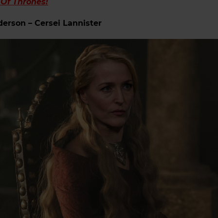
Of Thrones!
derson – Cersei Lannister