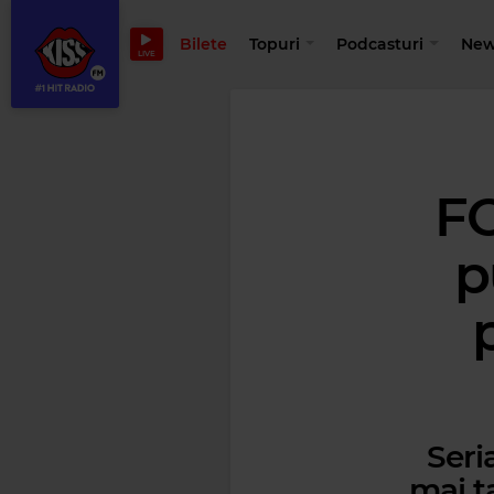
Bilete
Topuri
Podcasturi
New
LIVE
FO
p
Seri
mai ta