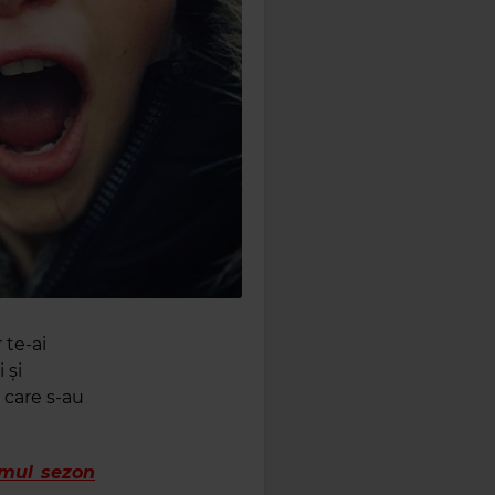
 te-ai
 și
 care s-au
imul sezon