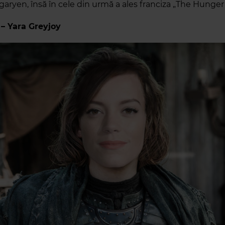
rgaryen, însă în cele din urmă a ales franciza „The Hunge
n – Yara Greyjoy