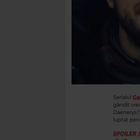
Serialul
Ga
gândit vreo
Daenerys? S
luptat pent
SPOILER |