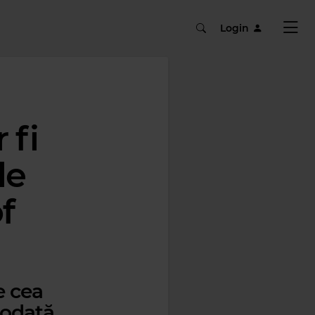
Login
 fi
le
f
e cea
reodată