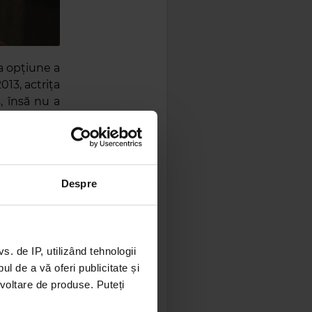
a opțiune a
013, actrița
, însă nu a
 Cersei sau
Despre
 de IP, utilizând tehnologii
l de a vă oferi publicitate și
ezvoltare de produse. Puteți