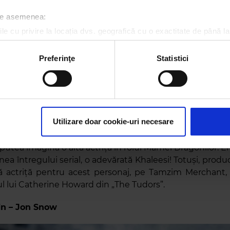
 de asemenea:
le cu privire la locația dvs. geografică cu o exactitate de până la
ozitivul scanândul-l în mod activ după caracteristici specifice (
espre procesarea datelor dvs. personale și configurați-vă preferin
Preferinţe
Statistici
ge oricând acordul din Declarația despre modulele cookie.
rsonaliza conținutul și anunțurile, pentru a oferi funcții de rețele
im partenerilor de rețele sociale, de publicitate și de analize info
ceștia le pot combina cu alte informații oferite de dvs. sau culese î
Utilizare doar cookie-uri necesare
utea imagina o altă actriță în rolul Mamei Dragonilor. Em
ea întregului serial, o adevărată Khaleesi! Totuși, produc
tă actriță pentru acest personaj, pe Tamzim Merchant
ul lui Catherine Howard din „The Tudors”.
in – Jon Snow