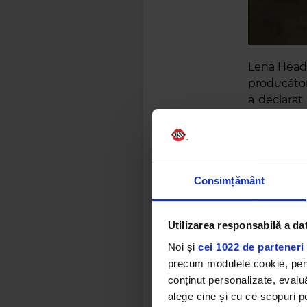
Lena Heade
producători
a declarat
menționat 
Melisandre
Tamzin Me
Consimțământ
Utilizarea responsabilă a da
Noi și
cei 1022 de parteneri 
precum modulele cookie, pentr
conținut personalizate, evaluă
alege cine și cu ce scopuri po