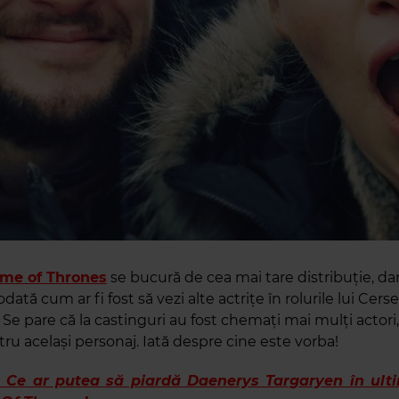
me of Thrones
se bucură de cea mai tare distribuție, dar
dată cum ar fi fost să vezi alte actrițe în rolurile lui Cersei
e pare că la castinguri au fost chemați mai mulți actori,
ru același personaj. Iată despre cine este vorba!
 Ce ar putea să piardă Daenerys Targaryen în ult