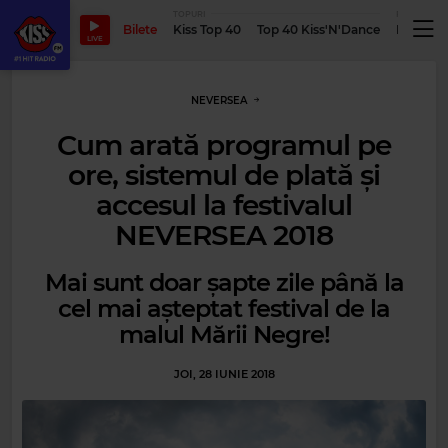
TOPURI
PODCASTUR
Bilete
Kiss Top 40
Top 40 Kiss'N'Dance
Podcastu
LIVE
NEVERSEA
Cum arată programul pe
ore, sistemul de plată și
accesul la festivalul
NEVERSEA 2018
Mai sunt doar șapte zile până la
cel mai așteptat festival de la
malul Mării Negre!
JOI, 28 IUNIE 2018