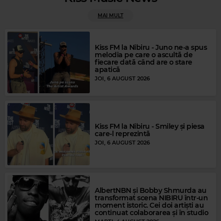
Rock Blues
MAI MULT
Magic FM
PETER GREEN
–
FOOL NO MORE
BERLIN
–
TAKE MY BREATH AWAY
Kiss FM la Nibiru - Juno ne-a spus
melodia pe care o ascultă de
fiecare dată când are o stare
apatică
JOI, 6 AUGUST 2026
Kiss FM la Nibiru - Smiley și piesa
care-l reprezintă
JOI, 6 AUGUST 2026
AlbertNBN și Bobby Shmurda au
Magic Gold
transformat scena NIBIRU într-un
moment istoric. Cei doi artiști au
NAT KING COLE
–
WHEN I FALL IN LOVE
continuat colaborarea și în studio