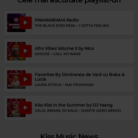
PANANARAMA Radio
THE BLACK EYED PEAS
–
I GOTTA FEELING
Afro Vibes Volume II by Nico
Rock 80s & 90s
SHOUSE
–
CALL MY NAME
METALLICA
–
FOR WHOM THE BELL TOLLS
Favorites By Dimineața de Vară cu Boba &
Lucia
LAURA STOICA
–
MAI FRUMOASA
Kiss Kiss in the Summer by DJ Yaang
CELIA, REMAN, DJ KALA
–
ȘOAPTE (AFRO REMIX)
Kiss Music News