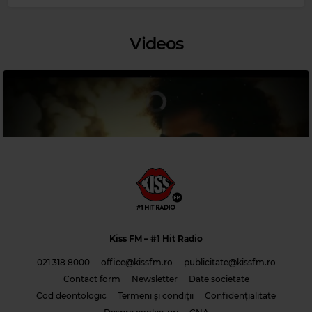
Magic 90s Hits
HOOTIE & THE BLOWFISH
–
ONLY WANNA BE WITH YOU
Videos
Kiss FM
– #1 Hit Radio
021 318 8000
office@kissfm.ro
publicitate@kissfm.ro
Contact form
Newsletter
Date societate
Magic Jazz
Cod deontologic
Termeni și condiții
Confidențialitate
DIANA KRALL HOW DEEP IS THE OCEAN AUDIO
Costi & Adrian Saguna & Benzol – Solo tu -1