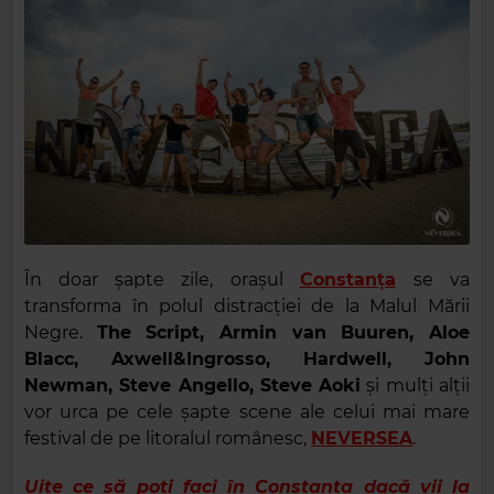
În doar șapte zile, orașul
Constanța
se va
transforma în polul distracției de la Malul Mării
Negre.
The Script, Armin van Buuren, Aloe
Blacc, Axwell&Ingrosso, Hardwell, John
Newman, Steve Angello, Steve Aoki
și mulți alții
vor urca pe cele șapte scene ale celui mai mare
festival de pe litoralul românesc,
NEVERSEA
.
Uite ce să poți faci în Constanța dacă vii la