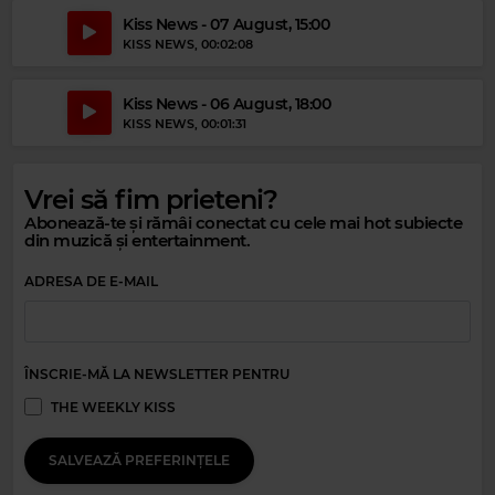
Magic 80s Hits
Kiss News - 07 August, 15:00
BROWN SAM
–
STOP
KISS NEWS
, 00:02:08
Kiss News - 06 August, 18:00
KISS NEWS
, 00:01:31
Vrei să fim prieteni?
Abonează-te și rămâi conectat cu cele mai hot subiecte
din muzică și entertainment.
ADRESA DE E-MAIL
ÎNSCRIE-MĂ LA NEWSLETTER PENTRU
THE WEEKLY KISS
SALVEAZĂ PREFERINȚELE