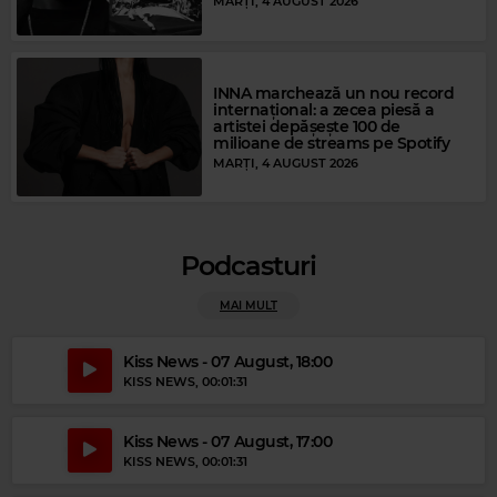
MARȚI, 4 AUGUST 2026
INNA marchează un nou record
internațional: a zecea piesă a
artistei depășește 100 de
milioane de streams pe Spotify
MARȚI, 4 AUGUST 2026
Magic Relax
CHRIS COCO
–
ROKKA
Podcasturi
MAI MULT
Magic Party Mix
Kiss News - 07 August, 18:00
MAGIC PARTY MIX
–
MAGIC PARTY MIX
KISS NEWS
, 00:01:31
Kiss News - 07 August, 17:00
KISS NEWS
, 00:01:31