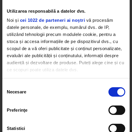
Ziua 2
Utilizarea responsabilă a datelor dvs.
Noi și
cei 1022 de parteneri ai noștri
vă procesăm
datele personale, de exemplu, numărul dvs. de IP,
utilizând tehnologii precum modulele cookie, pentru a
stoca și accesa informațiile de pe dispozitivul dvs., cu
scopul de a vă oferi publicitate și conținut personalizate,
evaluări ale publicității și conținutului, informații despre
audiență și dezvoltare de produse. Puteți alege cine și cu
ce scopuri poate utiliza datele dvs.
Dacă ne permiteți, am dori, de asemenea:
Selecția
Necesare
Să colectăm informațiile cu privire la locația dvs.
consimțământului
geografică cu o exactitate de până la câțiva metri
Să vă identificăm dispozitivul scanândul-l în mod
Preferinţe
activ după caracteristici specifice (amprentare)
Găsiți mai multe informații despre procesarea datelor
Statistici
dvs. personale și configurați-vă preferințele la
secțiunea