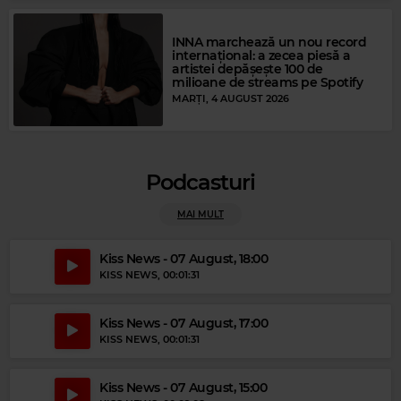
INNA marchează un nou record
Magic FM
internațional: a zecea piesă a
artistei depășește 100 de
MARIO WINANS FEAT.ENYA & P.DIDDY
–
I DON'T WANNA KNOW
milioane de streams pe Spotify
MARȚI, 4 AUGUST 2026
Podcasturi
MAI MULT
Kiss News - 07 August, 18:00
KISS NEWS
, 00:01:31
Kiss News - 07 August, 17:00
KISS NEWS
, 00:01:31
Kiss News - 07 August, 15:00