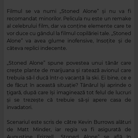
Filmul se va numi „Stoned Alone” și nu va fi
recomandat minorilor. Pelicula nu este un remake
al celebrului film, dar va conține elemente care te
vor duce cu gândul la filmul copilăriei tale. „Stoned
Alone” va avea glume inofensive, însoțite și de
câteva replici indecente.
„Stoned Alone” spune povestea unui tânăr care
crește plante de marijuana și ratează avionul care
trebuia să-l ducă într-o vacanță la ski. Ei bine, ce e
de făcut în această situație? Tânărul își aprinde o
țigară, după care își imaginează tot felul de lucruri
și se trezește că trebuie să-și apere casa de
invadatori.
Scenariul este scris de către Kevin Burrows alături
de Matt Minder, iar regia va fi asigurată de
Augustine Frizzell. „Stoned Alone” se află în