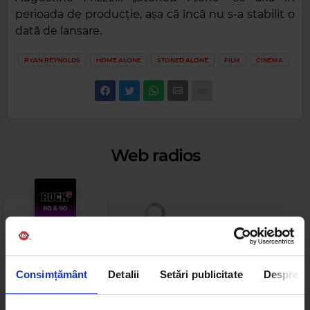
perioada de producție, așa că încă nu s-a stabilit o
dată de lansare.
RYAN REYNOLDS
HOME ALONE
STONED ALONE
FILM
CINEMA
Web radios
Consimțământ
Detalii
Setări publicitate
Despre
Cele mai ascultate playlist-uri