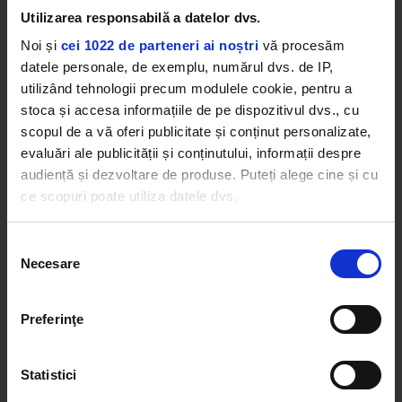
Rock 80s & 90s
Utilizarea responsabilă a datelor dvs.
PANANARAMA Radio
PULP
–
DISCO 2000
MARK RONSON, BRUNO MARS
–
UPTOWN FUNK
Noi și
cei 1022 de parteneri ai noștri
vă procesăm
datele personale, de exemplu, numărul dvs. de IP,
utilizând tehnologii precum modulele cookie, pentru a
Afro Vibes Volume II by Nico
stoca și accesa informațiile de pe dispozitivul dvs., cu
COCO & BREEZY
–
I AM FREE
scopul de a vă oferi publicitate și conținut personalizate,
evaluări ale publicității și conținutului, informații despre
audiență și dezvoltare de produse. Puteți alege cine și cu
Favorites By Dimineața de Vară cu Boba &
ce scopuri poate utiliza datele dvs.
Lucia
MĂDĂLINA MANOLE
–
FATĂ DRAGĂ
Dacă ne permiteți, am dori, de asemenea:
Selecția
Necesare
Să colectăm informațiile cu privire la locația dvs.
consimțământului
Kiss Kiss in the Summer by DJ Yaang
R3HAB, MUFASA & HYPEMAN, MUFASA, RANI
–
geografică cu o exactitate de până la câțiva metri
BELIEVE (SHOOTING STARS)
Să vă identificăm dispozitivul scanândul-l în mod
Preferinţe
activ după caracteristici specifice (amprentare)
Găsiți mai multe informații despre procesarea datelor
Kiss Music News
Statistici
dvs. personale și configurați-vă preferințele la
secțiunea
cu detalii
. Vă puteți modifica sau retrage oricând acordul
MAI MULT