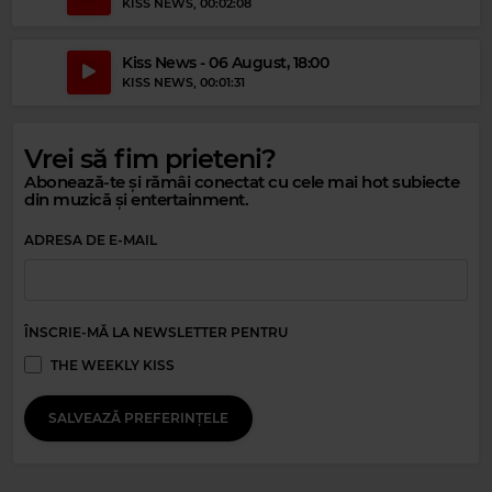
KISS NEWS
, 00:02:08
Kiss News - 06 August, 18:00
KISS NEWS
, 00:01:31
Vrei să fim prieteni?
Magic Gold
Abonează-te și rămâi conectat cu cele mai hot subiecte
din muzică și entertainment.
KC & THE SUNSHINE BAND
–
KC & THE SUNSHINE BAND - THAT'S THE
WAY (I LIKE IT)
ADRESA DE E-MAIL
ÎNSCRIE-MĂ LA NEWSLETTER PENTRU
THE WEEKLY KISS
SALVEAZĂ PREFERINȚELE