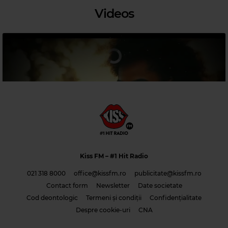
Videos
Magic Party Mix
MAGIC PARTY MIX
–
MAGIC PARTY MIX
Kiss FM
– #1 Hit Radio
021 318 8000
office@kissfm.ro
publicitate@kissfm.ro
Contact form
Newsletter
Date societate
Cod deontologic
Termeni și condiții
Confidențialitate
Costi & Adrian Saguna & Benzol – Solo tu -1
Despre cookie-uri
CNA