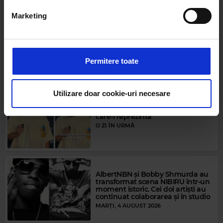
Rock Blues
din Declarația despre modulele cookie.
Marketing
BUDDY GUY
–
WHERE IS THE NEXT ONE COMING FROM
Kiss FM la Nibiru - Juno ne-a spus
Folosim cookie-uri pentru a personaliza conținutul și
melodia pe care o ascultă de
fiecare dată când are o stare
anunțurile, pentru a oferi funcții de rețele sociale și pentru
apatică
a analiza traficul. De asemenea, le oferim partenerilor de
Permitere toate
O ZI ÎN URMĂ
rețele sociale, de publicitate și de analize informații cu
privire la modul în care folosiți site-ul nostru. Aceștia le
pot combina cu alte informații oferite de dvs. sau culese
Utilizare doar cookie-uri necesare
în urma folosirii serviciilor lor.
Kiss FM la Nibiru - Smiley și piesa
care-l reprezintă
O ZI ÎN URMĂ
AlbertNBN și Bobby Shmurda au
transformat scena NIBIRU într-un
moment istoric. Cei doi artiști au
continuat colaborarea și în studio
MARȚI, 4 AUGUST 2026