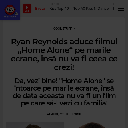
TOPURI
PODCASTUR
Bilete
Kiss Top 40
Top 40 Kiss'N'Dance
Podcastu
LIVE
COOL STUFF
Ryan Reynolds aduce filmul
„Home Alone“ pe marile
ecrane, însă nu va fi ceea ce
crezi!
Da, vezi bine! "Home Alone" se
întoarce pe marile ecrane, însă
de data aceasta nu va fi un film
pe care să-l vezi cu familia!
VINERI, 27 IULIE 2018