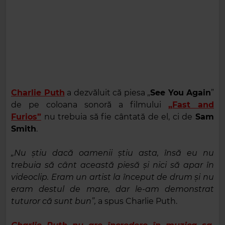
Charlie Puth
a dezvăluit că piesa „
See You Again
”
de pe coloana sonoră a filmului
„Fast and
Furios”
nu trebuia să fie cântată de el, ci de
Sam
Smith
.
„Nu știu dacă oamenii știu asta, însă eu nu
trebuia să cânt această piesă și nici să apar în
videoclip. Eram un artist la început de drum și nu
eram destul de mare, dar le-am demonstrat
tuturor că sunt bun”,
a spus Charlie Puth.