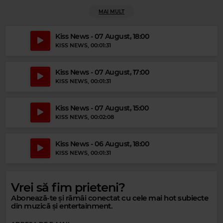
MAI MULT
Kiss News - 07 August, 18:00
KISS NEWS
, 00:01:31
Kiss News - 07 August, 17:00
Magic Gold
KISS NEWS
, 00:01:31
RAY CHARLES
–
I CAN'T STOP LOVING YOU
Kiss News - 07 August, 15:00
KISS NEWS
, 00:02:08
Kiss News - 06 August, 18:00
KISS NEWS
, 00:01:31
Vrei să fim prieteni?
Abonează-te și rămâi conectat cu cele mai hot subiecte
din muzică și entertainment.
Magic Relax
BRISTOL LOVE
–
NIKITA