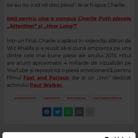
iar eu nu o să vă dau piesa
”, le-ar fi spus Charlie.
Iată pentru cine a compus Charlie Puth piesele
„Attention” și „How Long”!
Într-un final, Charlie a apărut în videoclip alături de
Wiz Khalifa și a reușit să-și pună amprenta pe una
dintre cele mai bune piese ale anului 2015. Hitul
are acum aproximativ 4 miliarde de vizualizări pe
YouTube și reprezintă o piesă emoționantă pentru
filmul
Fast and Furious
, dar și un „imn” dedicat
actorului
Paul Walker
.
CHARLIE PUTH
SAM SMITH
WIZ KHALIFA
FAST AND FURIOUS