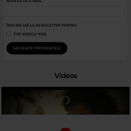
ADRESA DE E-MAIL
Magic Party Mix
MAGIC PARTY MIX
–
MAGIC PARTY MIX
ÎNSCRIE-MĂ LA NEWSLETTER PENTRU
THE WEEKLY KISS
SALVEAZĂ PREFERINȚELE
Videos
Magic 80s Hits
BOY GEORGE
–
EVERYTHING I OWN