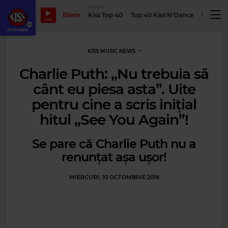
TOPURI
PODCASTUR
Bilete
Kiss Top 40
Top 40 Kiss'N'Dance
Podcastu
LIVE
KISS MUSIC NEWS
Charlie Puth: „Nu trebuia să
cânt eu piesa asta”. Uite
pentru cine a scris inițial
hitul „See You Again”!
Se pare că Charlie Puth nu a
renunțat așa ușor!
MIERCURI, 10 OCTOMBRIE 2018