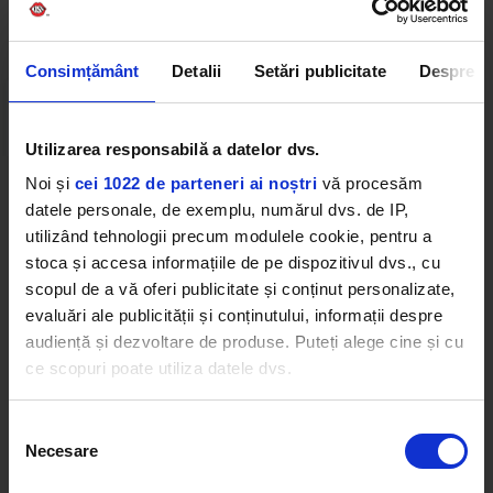
Web radios
Consimțământ
Detalii
Setări publicitate
Despre
Utilizarea responsabilă a datelor dvs.
Noi și
cei 1022 de parteneri ai noștri
vă procesăm
Cele mai ascultate playlist-uri
datele personale, de exemplu, numărul dvs. de IP,
utilizând tehnologii precum modulele cookie, pentru a
stoca și accesa informațiile de pe dispozitivul dvs., cu
PANANARAMA Radio
scopul de a vă oferi publicitate și conținut personalizate,
SHAKIRA
–
WHENEVER, WHEREVER
evaluări ale publicității și conținutului, informații despre
audiență și dezvoltare de produse. Puteți alege cine și cu
Rock 80s & 90s
ce scopuri poate utiliza datele dvs.
YES
–
OWNER OF A LONELY HEART
Afro Vibes Volume II by Nico
COCO & BREEZY
–
I AM FREE
Dacă ne permiteți, am dori, de asemenea:
Selecția
Necesare
Să colectăm informațiile cu privire la locația dvs.
consimțământului
geografică cu o exactitate de până la câțiva metri
Favorites By Dimineața de Vară cu Boba &