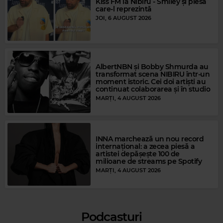
Kiss FM la Nibiru - Smiley și piesa
care-l reprezintă
JOI, 6 AUGUST 2026
AlbertNBN și Bobby Shmurda au
transformat scena NIBIRU într-un
moment istoric. Cei doi artiști au
continuat colaborarea și în studio
MARȚI, 4 AUGUST 2026
Magic FM
ANDRA
–
DRAGOSTEA RAMANE
INNA marchează un nou record
internațional: a zecea piesă a
artistei depășește 100 de
milioane de streams pe Spotify
MARȚI, 4 AUGUST 2026
Podcasturi