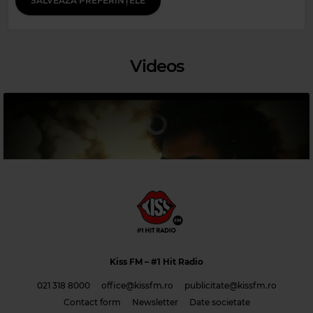
SALVEAZĂ PREFERINȚELE
Videos
Magic Jazz
HEAVEN
Magic 90s Hits
TINA TURNER
–
I DON'T WANNA FIGHT
Kiss FM
– #1 Hit Radio
021 318 8000
office@kissfm.ro
publicitate@kissfm.ro
Contact form
Newsletter
Date societate