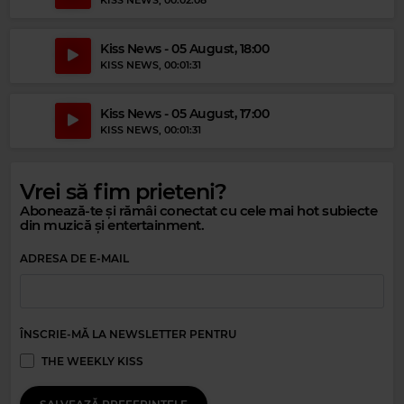
VINTAGE REGGAE SOUNDSYSTEM
–
DUST IN THE WIND
Kiss News - 05 August, 18:00
KISS NEWS
, 00:01:31
Kiss News - 05 August, 17:00
KISS NEWS
, 00:01:31
Vrei să fim prieteni?
Abonează-te și rămâi conectat cu cele mai hot subiecte
din muzică și entertainment.
ADRESA DE E-MAIL
ÎNSCRIE-MĂ LA NEWSLETTER PENTRU
THE WEEKLY KISS
Magic 80s Hits
WHAM & GEORGE MICHAEL
–
CARELESS WHISPER