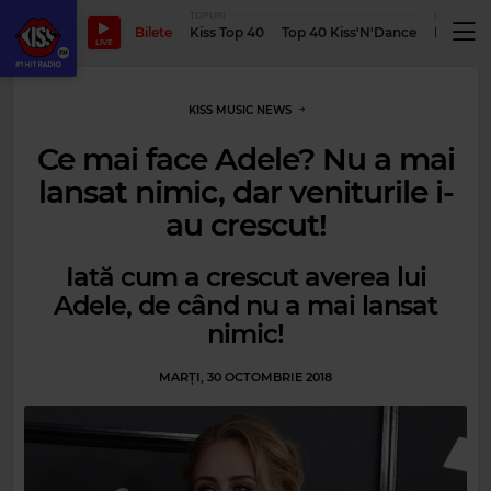
TOPURI
PODCASTUR
Bilete
Kiss Top 40
Top 40 Kiss'N'Dance
Podcastu
LIVE
KISS MUSIC NEWS
Ce mai face Adele? Nu a mai
lansat nimic, dar veniturile i-
au crescut!
Iată cum a crescut averea lui
Adele, de când nu a mai lansat
nimic!
MARȚI, 30 OCTOMBRIE 2018