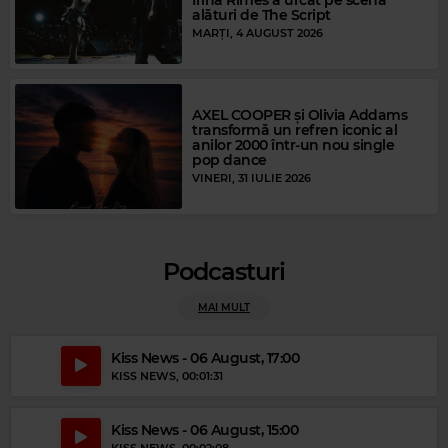
Irina Rimes a urcat pe scenă
Magic Party Mix
alături de The Script
MAGIC PARTY MIX
–
MAGIC PARTY MIX
MARȚI, 4 AUGUST 2026
AXEL COOPER și Olivia Addams
transformă un refren iconic al
anilor 2000 într-un nou single
pop dance
VINERI, 31 IULIE 2026
Podcasturi
MAI MULT
Kiss News - 06 August, 17:00
KISS NEWS
, 00:01:31
Kiss News - 06 August, 15:00
Magic Relax
KISS NEWS
, 00:02:08