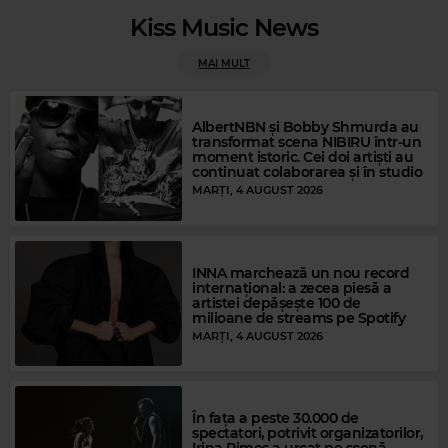
Kiss Music News
MAI MULT
Rock Blues
Magic FM
B.B. KING
–
BLUES MAN
AlbertNBN și Bobby Shmurda au
MAGIC FM
–
PUBLICITATE
transformat scena NIBIRU într-un
moment istoric. Cei doi artiști au
continuat colaborarea și în studio
MARȚI, 4 AUGUST 2026
INNA marchează un nou record
internațional: a zecea piesă a
artistei depășește 100 de
milioane de streams pe Spotify
MARȚI, 4 AUGUST 2026
Magic Gold
CHIC
–
LE FREAK
În fața a peste 30.000 de
spectatori, potrivit organizatorilor,