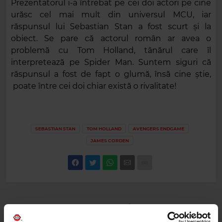
Prezentatorul i-a întrebat pe cei doi actori pe cine
urăsc cel mai mult din universul MCU, iar
răspunsul lui Sebastian Stan a fost scurt și la
obiect. Se pare că actorul român ar avea o
problemă cu Tom Holland, tânărul care îl
interpretează pe Spider Man. Suntem siguri că
răspunsul a fost de fapt o glumă, însă cine știe,
poate între cei doi chiar există o rivalitate!
SEBASTIAN STAN
TOM HOLLAND
AVENGERS ENDGAME
JAMES CORDEN
Web radios