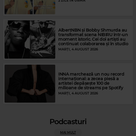
2 ZILE ÎN URMĂ
AlbertNBN și Bobby Shmurda au
transformat scena NIBIRU într-un
moment istoric. Cei doi artiști au
continuat colaborarea și în studio
MARȚI, 4 AUGUST 2026
Magic Gold
Magic FM
THE CHAMPS
–
LIMBO ROCK
CRAIG DAVID
–
WALKING AWAY
INNA marchează un nou record
internațional: a zecea piesă a
artistei depășește 100 de
milioane de streams pe Spotify
MARȚI, 4 AUGUST 2026
Podcasturi
MAI MULT