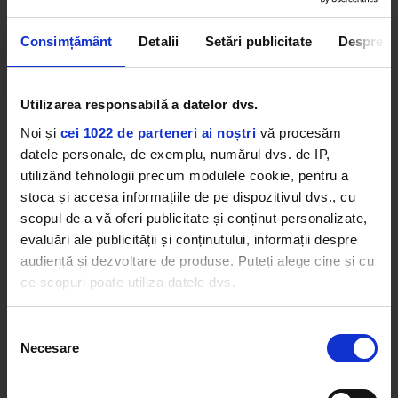
Consimțământ
Detalii
Setări publicitate
Despre
Utilizarea responsabilă a datelor dvs.
Noi și
cei 1022 de parteneri ai noștri
vă procesăm
Cele mai ascultate playlist-uri
datele personale, de exemplu, numărul dvs. de IP,
utilizând tehnologii precum modulele cookie, pentru a
stoca și accesa informațiile de pe dispozitivul dvs., cu
PANANARAMA Radio
scopul de a vă oferi publicitate și conținut personalizate,
VESCAN, KAMELIA
–
PIESA MEA PREFERATĂ
evaluări ale publicității și conținutului, informații despre
audiență și dezvoltare de produse. Puteți alege cine și cu
ce scopuri poate utiliza datele dvs.
Afro Vibes Volume II by Nico
Rock 80s & 90s
REMA
–
BABY (IS IT A CRIME)
SANTANA
–
SMOOTH (FEAT. ROB THOMAS)
Dacă ne permiteți, am dori, de asemenea:
Selecția
Necesare
Să colectăm informațiile cu privire la locația dvs.
consimțământului
Favorites By Dimineața de Vară cu Boba &
geografică cu o exactitate de până la câțiva metri
Lucia
CATALIN CRISAN
–
DACA PLECI
Să vă identificăm dispozitivul scanândul-l în mod