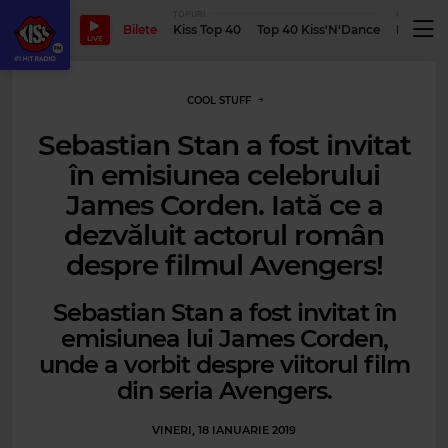
TOPURI
PODCASTUR
Bilete
Kiss Top 40
Top 40 Kiss'N'Dance
Podcastu
LIVE
COOL STUFF
Sebastian Stan a fost invitat
în emisiunea celebrului
James Corden. Iată ce a
dezvăluit actorul român
despre filmul Avengers!
Sebastian Stan a fost invitat în
emisiunea lui James Corden,
unde a vorbit despre viitorul film
din seria Avengers.
VINERI, 18 IANUARIE 2019