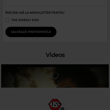
ÎNSCRIE-MĂ LA NEWSLETTER PENTRU
THE WEEKLY KISS
SALVEAZĂ PREFERINȚELE
Magic 90s Hits
SHANICE
–
I LOVE YOUR SMILE
Videos