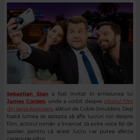
Sebastian Stan
a fost invitat în emisiunea lui
James Corden
, unde a vorbit despre
viitorul film
din seria Avengers
, alături de Cobie Smulders. Deși
toată lumea se aștepta să afle lucruri noi despre
film, actorul român a încercat să evite orice fel de
spoiler, pentru că acest lucru i-ar putea afecta
cariera pe viitor.