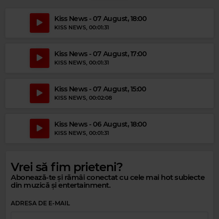
Magic Relax
Kiss News - 07 August, 18:00
WILBORN
–
HIDEAWAY
KISS NEWS
, 00:01:31
Magic Party Mix
Kiss News - 07 August, 17:00
MAGIC PARTY MIX
–
MAGIC PARTY MIX
KISS NEWS
, 00:01:31
Kiss News - 07 August, 15:00
KISS NEWS
, 00:02:08
Kiss News - 06 August, 18:00
KISS NEWS
, 00:01:31
Magic 80s Hits
ERASURE
–
SOMETIMES
Vrei să fim prieteni?
Abonează-te și rămâi conectat cu cele mai hot subiecte
din muzică și entertainment.
ADRESA DE E-MAIL