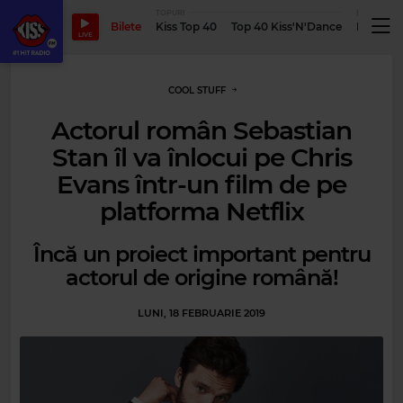
TOPURI
PODCASTUR
Bilete
Kiss Top 40
Top 40 Kiss'N'Dance
Podcastu
LIVE
COOL STUFF
Actorul român Sebastian
Stan îl va înlocui pe Chris
Evans într-un film de pe
platforma Netflix
Încă un proiect important pentru
actorul de origine română!
LUNI, 18 FEBRUARIE 2019