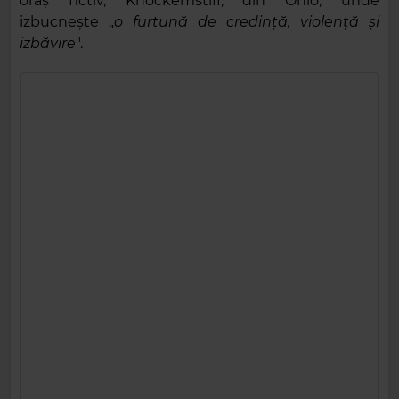
oraş fictiv, Knockemstiff, din Ohio, unde
izbucneşte „
o furtună de credinţă, violenţă şi
izbăvire
".