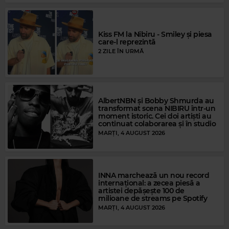
Kiss FM la Nibiru - Smiley și piesa
care-l reprezintă
2 ZILE ÎN URMĂ
AlbertNBN și Bobby Shmurda au
transformat scena NIBIRU într-un
moment istoric. Cei doi artiști au
continuat colaborarea și în studio
Magic FM
MARȚI, 4 AUGUST 2026
MADONNA
–
THE POWER OF GOOD-BYE
INNA marchează un nou record
internațional: a zecea piesă a
artistei depășește 100 de
milioane de streams pe Spotify
MARȚI, 4 AUGUST 2026