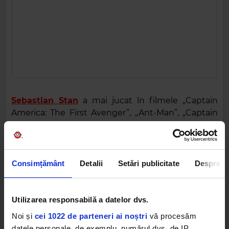
Sebastian Stan
a mai jucat în filmele „Captain
America: The First Avenger”, „Ant-Man”, „Captain
America: Civil War”, „Black Panther”, „Avengers:
Infinity War”, „Ricki and the Flash”, „The Martian” şi
„I, Tonya”.
Consimțământ
Detalii
Setări publicitate
Despre
Foto: Instagram
SEBASTIAN STAN
CHRIS EVANS
NETFLIX
FILM
Utilizarea responsabilă a datelor dvs.
Noi și
cei 1022 de parteneri ai noștri
vă procesăm
datele personale, de exemplu, numărul dvs. de IP,