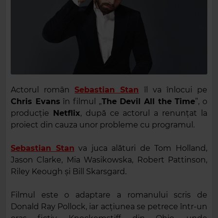
Actorul român
Sebastian Stan
îl va înlocui pe
Chris Evans
în filmul „
The Devil All the Time
”, o
producție
Netflix
, după ce actorul a renunțat la
proiect din cauza unor probleme cu programul.
Sebastian Stan
va juca alături de Tom Holland,
Jason Clarke, Mia Wasikowska, Robert Pattinson,
Riley Keough şi Bill Skarsgard.
Filmul este o adaptare a romanului scris de
Donald Ray Pollock, iar acţiunea se petrece într-un