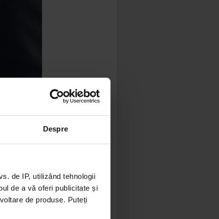
 Brian, însă
Despre
n nu pentru
apital FM.
 de IP, utilizând tehnologii
l de a vă oferi publicitate și
ezvoltare de produse. Puteți