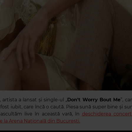
artista a lansat și single-ul „
Don't Worry Bout Me
”, c
fost iubit, care încă o caută. Piesa sună super bine și su
ascultăm live în această vară, în
deschiderea concert
e la Arena Națională din București.