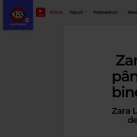
Bilete
Topuri
Podcasturi
New
LIVE
Zar
pân
bin
Zara L
de