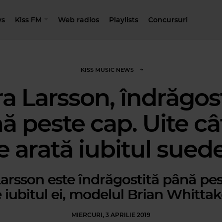
s
Kiss FM
Web radios
Playlists
Concursuri
KISS MUSIC NEWS
a Larsson, îndrăgos
ă peste cap. Uite câ
e arată iubitul suede
arsson este îndrăgostită până pe
 iubitul ei, modelul Brian Whittak
MIERCURI, 3 APRILIE 2019