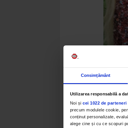
De curând, 
aceasta a d
Consimțământ
„
E doar un
următorii 1
Utilizarea responsabilă a da
Noi și
cei 1022 de parteneri 
precum modulele cookie, pentr
conținut personalizate, evaluă
alege cine și cu ce scopuri po