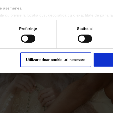
 de asemenea:
le cu privire la locația dvs. geografică cu o exactitate de până la
ozitivul scanândul-l în mod activ după caracteristici specifice (
espre procesarea datelor dvs. personale și configurați-vă preferin
Preferinţe
Statistici
ge oricând acordul din Declarația despre modulele cookie.
rsonaliza conținutul și anunțurile, pentru a oferi funcții de rețele
im partenerilor de rețele sociale, de publicitate și de analize info
ceștia le pot combina cu alte informații oferite de dvs. sau culese î
Utilizare doar cookie-uri necesare