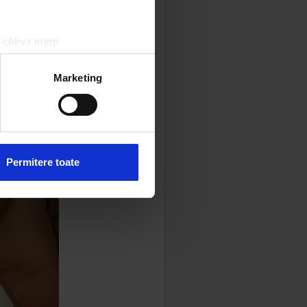
 câțiva metri
amprentare)
țele la
secțiunea cu detalii
.
Marketing
 sociale și pentru a analiza
rmații cu privire la modul în
n urma folosirii serviciilor
Permitere toate