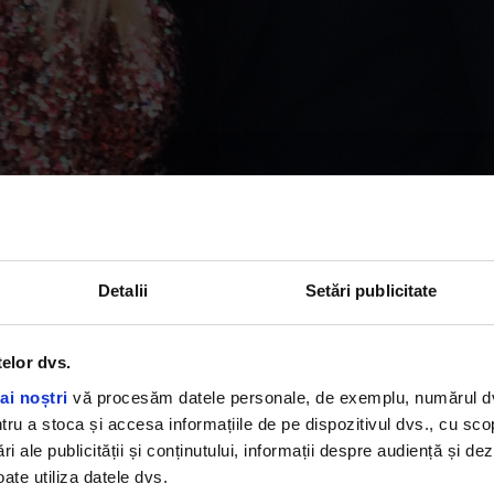
artista a fost întrebată dacă are gânduri mai serioase cu
eclarat că încă nu se gândește la căsătorie.
Detalii
Setări publicitate
 adolescent. Nu ne gândim încă la căsătorie, cel puți
0 ani!
”, a declarat Zara Larsson într-un interviu pentru C
telor dvs.
ai noștri
vă procesăm datele personale, de exemplu, numărul dvs.
u a stoca și accesa informațiile de pe dispozitivul dvs., cu scopu
ri ale publicității și conținutului, informații despre audiență și d
ate utiliza datele dvs.