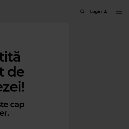
Login
tită
t de
zei!
ste cap
er.