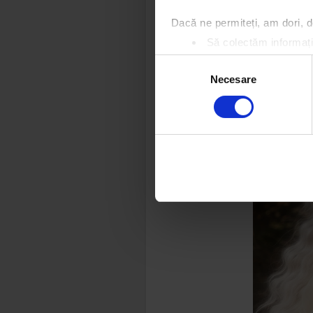
Dacă ne permiteți, am dori,
Să colectăm informații
Să vă identificăm disp
Selecția
Găsiți mai multe informații d
Necesare
consimțământului
Vă puteți modifica sau retra
Folosim cookie-uri pentru a pe
traficul. De asemenea, le ofer
care folosiți site-ul nostru. A
lor.