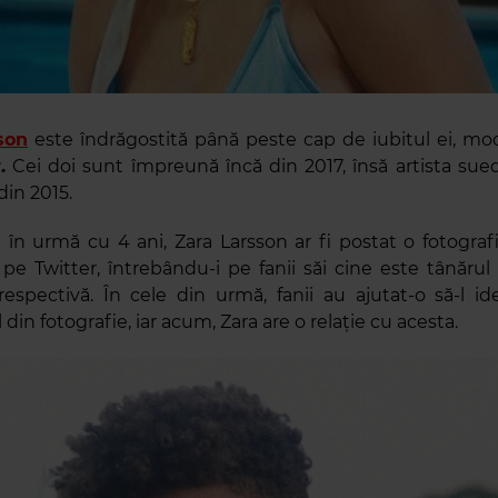
son
este îndrăgostită până peste cap de iubitul ei, mo
.
Cei doi sunt împreună încă din 2017, însă artista sued
din 2015.
 în urmă cu 4 ani, Zara Larsson ar fi postat o fotograf
pe Twitter, întrebându-i pe fanii săi cine este tânărul
espectivă. În cele din urmă, fanii au ajutat-o să-l id
din fotografie, iar acum, Zara are o relație cu acesta.