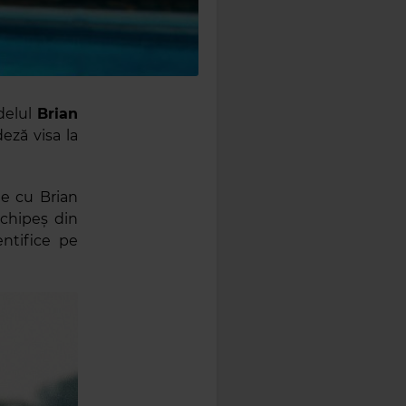
delul
Brian
eză visa la
ie cu Brian
 chipeș din
entifice pe