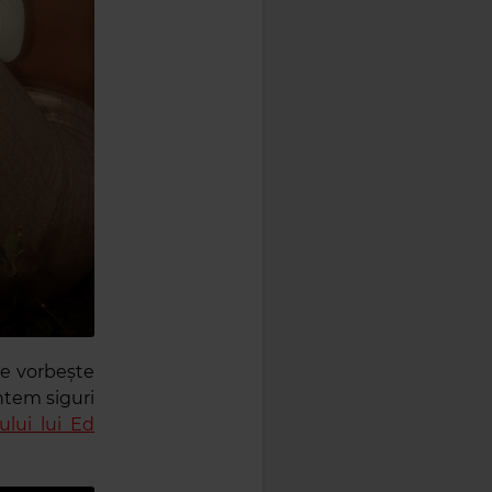
are vorbește
ntem siguri
ului lui Ed