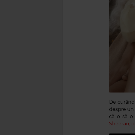
De curând, 
despre un 
că o să o 
Sheeran, d