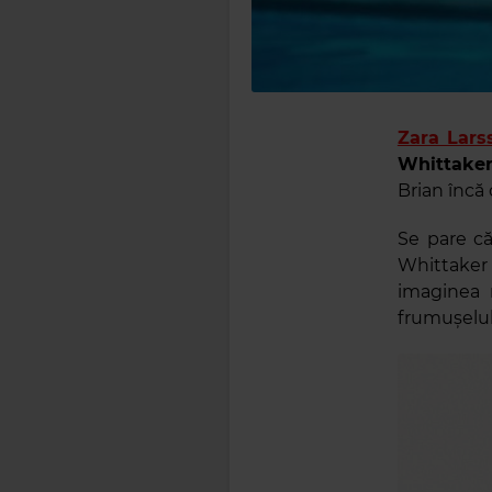
Zara Lars
Whittaker
Brian încă 
Se pare că
Whittaker 
imaginea r
frumușelul 