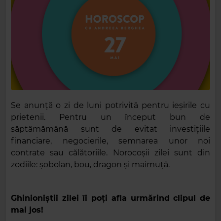
Se anunță o zi de luni potrivită pentru ieșirile cu
prietenii. Pentru un început bun de
săptâmămână sunt de evitat investițiile
financiare, negocierile, semnarea unor noi
contrate sau călătoriile. Norocoșii zilei sunt din
zodiile: șobolan, bou, dragon și maimuță.
Ghinioniștii zilei îi poți afla urmărind clipul de
mai jos!