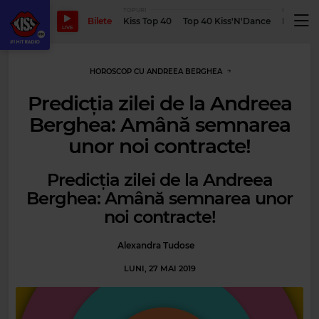
TOPURI
PODCASTUR
Bilete
Kiss Top 40
Top 40 Kiss'N'Dance
Podcastu
LIVE
HOROSCOP CU ANDREEA BERGHEA
Predicția zilei de la Andreea
Berghea: Amână semnarea
unor noi contracte!
Predicția zilei de la Andreea
Berghea: Amână semnarea unor
noi contracte!
Alexandra Tudose
LUNI, 27 MAI 2019