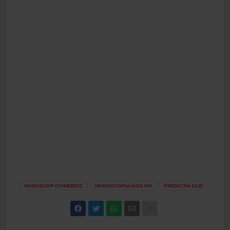
HOROSCOP CHINEZESC
HOROSCOPUL KISS FM
PREDICTIA ZILEI