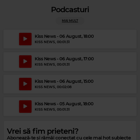
Podcasturi
MAI MULT
Kiss News - 06 August, 18:00
KISS NEWS
, 00:01:31
Kiss News - 06 August, 17:00
KISS NEWS
, 00:01:31
Kiss News - 06 August, 15:00
Magic Party Mix
KISS NEWS
, 00:02:08
MAGIC PARTY MIX
–
MAGIC PARTY MIX
Kiss News - 05 August, 18:00
KISS NEWS
, 00:01:31
Vrei să fim prieteni?
Abonează-te și rămâi conectat cu cele mai hot subiecte