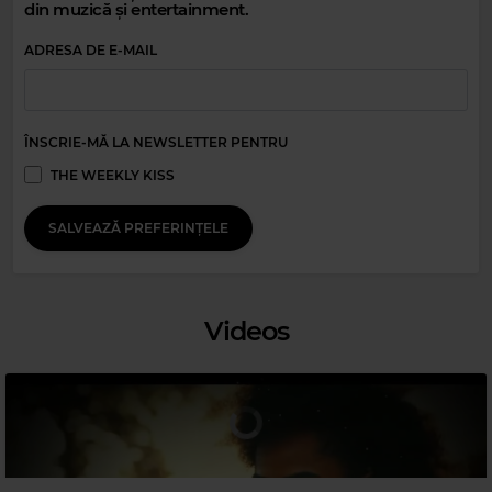
din muzică și entertainment.
ADRESA DE E-MAIL
ÎNSCRIE-MĂ LA NEWSLETTER PENTRU
THE WEEKLY KISS
Magic Relax
SALVEAZĂ PREFERINȚELE
SARAH MENESCAL
–
I´LL BE THERE FOR YOU
Videos