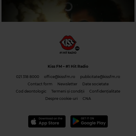
Magic 90s Hits
NEW RADICALS
–
YOU GET WHAT YOU GIVE
Kiss FM
– #1 Hit Radio
021 318 8000
office@kissfm.ro
publicitate@kissfm.ro
Contact form
Newsletter
Date societate
Cod deontologic
Termeni și condiții
Confidențialitate
Costi & Adrian Saguna & Benzol – Solo tu -1
Despre cookie-uri
CNA
Magic Jazz
DAVE BRUBECK
–
BESAME MUCHO