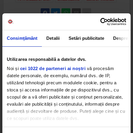
Consimțământ
Detalii
Setări publicitate
Despre
Web radios
Utilizarea responsabilă a datelor dvs.
Noi și
cei 1022 de parteneri ai noștri
vă procesăm
datele personale, de exemplu, numărul dvs. de IP,
utilizând tehnologii precum modulele cookie, pentru a
stoca și accesa informațiile de pe dispozitivul dvs., cu
Cele mai ascultate playlist-uri
scopul de a vă oferi publicitate și conținut personalizate,
evaluări ale publicității și conținutului, informații despre
audiență și dezvoltare de produse. Puteți alege cine și cu
PANANARAMA Radio
ce scopuri poate utiliza datele dvs.
THE BLACK EYED PEAS
–
I GOTTA FEELING
Dacă ne permiteți, am dori, de asemenea: