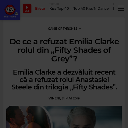
TOPURI
PODCASTUR
Bilete
Kiss Top 40
Top 40 Kiss'N'Dance
Podcastu
LIVE
GAME OF THRONES
De ce a refuzat Emilia Clarke
rolul din „Fifty Shades of
Grey”?
Emilia Clarke a dezvăluit recent
că a refuzat rolul Anastasiei
Steele din trilogia „Fifty Shades”.
VINERI, 31 MAI 2019