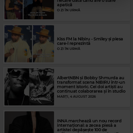
fiecare dată când are o stare
apatică
O ZI ÎN URMĂ
Kiss FM la Nibiru - Smiley și piesa
care-l reprezintă
O ZI ÎN URMĂ
AlbertNBN și Bobby Shmurda au
Magic Gold
transformat scena NIBIRU într-un
moment istoric. Cei doi artiști au
DIANA ROSS
–
CHAIN REACTION
continuat colaborarea și în studio
MARȚI, 4 AUGUST 2026
INNA marchează un nou record
internațional: a zecea piesă a
artistei depășește 100 de