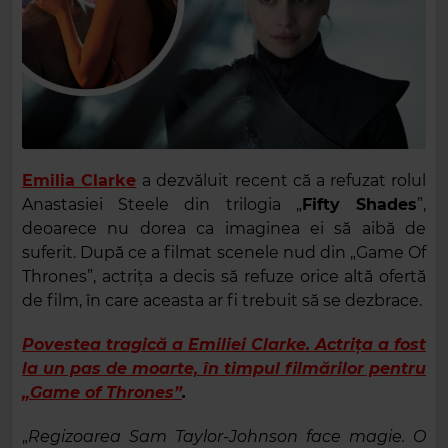
Emilia Clarke
a dezvăluit recent că a refuzat rolul
Anastasiei Steele din trilogia „
Fifty Shades
”,
deoarece nu dorea ca imaginea ei să aibă de
suferit. După ce a filmat scenele nud din „Game Of
Thrones”, actrița a decis să refuze orice altă ofertă
de film, în care aceasta ar fi trebuit să se dezbrace.
Povestea tragică a Emiliei Clarke. Actrița a fost
la un pas de moarte, în timpul filmărilor pentru
„Game of Thrones”
.
„
Regizoarea Sam Taylor-Johnson face magie. O