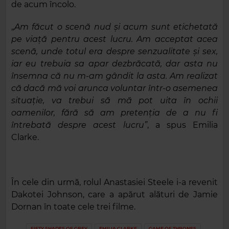
de acum încolo.
„
Am făcut o scenă nud și acum sunt etichetată
pe viață pentru acest lucru. Am acceptat acea
scenă, unde totul era despre senzualitate și sex,
iar eu trebuia sa apar dezbrăcată, dar asta nu
însemna că nu m-am gândit la asta. Am realizat
că dacă mă voi arunca voluntar într-o asemenea
situație, va trebui să mă pot uita în ochii
oamenilor, fără să am pretenția de a nu fi
întrebată despre acest lucru”
, a spus Emilia
Clarke.
În cele din urmă, rolul Anastasiei Steele i-a revenit
Dakotei Johnson, care a apărut alături de Jamie
Dornan în toate cele trei filme.
FIFTY SHADES OF GREY
EMILIA CLARKE
GAME OF THRONES