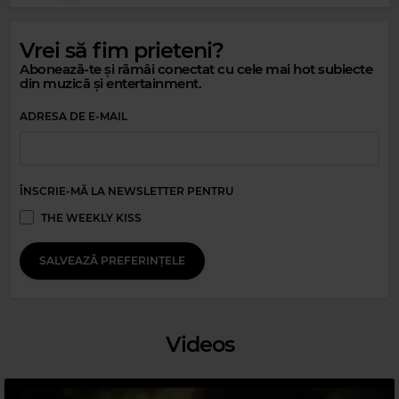
Vrei să fim prieteni?
Abonează-te și rămâi conectat cu cele mai hot subiecte
din muzică și entertainment.
Magic 80s Hits
ADRESA DE E-MAIL
DARYL HALL & JOHN OATES
–
OUT OF TOUCH
ÎNSCRIE-MĂ LA NEWSLETTER PENTRU
THE WEEKLY KISS
SALVEAZĂ PREFERINȚELE
Videos