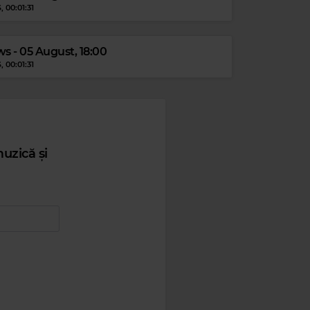
S
, 00:01:31
s - 05 August, 18:00
S
, 00:01:31
Magic Jazz
AM A LITTLE DREAM OF ME - SINGLE VERSION
uzică și
Kiss FM
#1 HIT RADIO
–
KISS FM
e FM
EN MORRIS
–
42