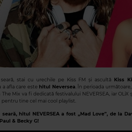
 seară, stai cu urechile pe Kiss FM și ascultă
Kiss K
 a afla care este
hitul Neversea
. În perioada următoare
In The Mix va fi dedicată festivalului NEVERSEA, iar OLiX 
 pentru tine cel mai cool playlist.
ă seară, hitul NEVERSEA a fost „Mad Love”, de la Da
 Paul & Becky G!