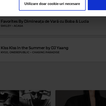
ceștia le pot combina cu alte informații oferite de dvs. sau culese î
Utilizare doar cookie-uri necesare
 Blues
'T GONE 'N' GIVE UP ON LOVE
Favorites By Dimineața de Vară cu Boba & Lucia
Magic
SMILEY
–
ACASA
MUSIC TRAVEL LOVE FT. ANTHONY
Kiss Kiss in the Summer by DJ Yaang
KYGO, ONEREPUBLIC
–
CHASING PARADISE
Magic 90s Hit
Magic 80s Hits
EMIX)