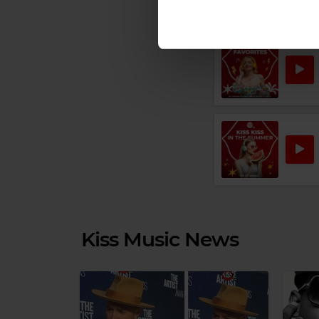
care folosiți site-ul nostru. A
lor.
Rock
STEVIE RAY VAUGHAN
–
AIN
Kiss Music News
Magic Relax
ROGER BECK
–
DO IT (R