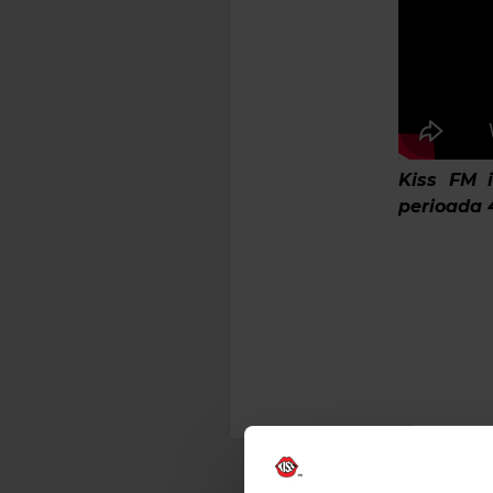
Kiss FM i
perioada 4