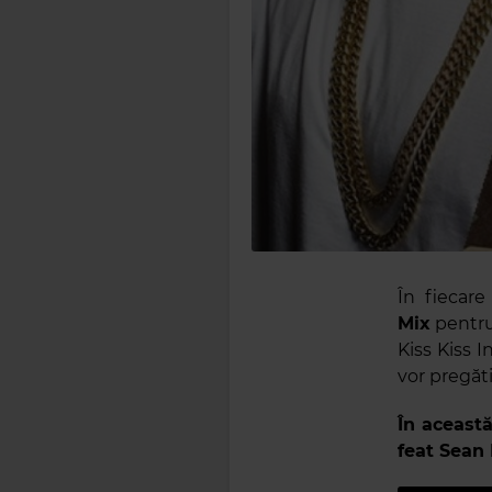
În fiecare
Mix
pentru
Kiss Kiss 
vor pregăti
În aceast
feat Sean