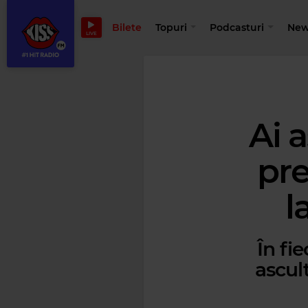
Bilete
Topuri
Podcasturi
New
LIVE
Ai 
pre
l
În fi
ascult