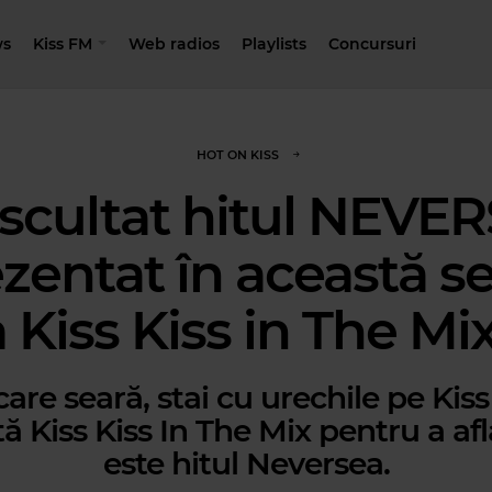
s
Kiss FM
Web radios
Playlists
Concursuri
HOT ON KISS
ascultat hitul NEVE
zentat în această s
a Kiss Kiss in The Mi
ecare seară, stai cu urechile pe Kiss
ă Kiss Kiss In The Mix pentru a af
este hitul Neversea.