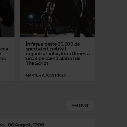
A DEE)
În fața a peste 30.000 de
ecea
spectatori, potrivit
e
organizatorilor, Irina Rimes a
ams
urcat pe scenă alături de
The Script
MARȚI, 4 AUGUST 2026
MAI MULT
s - 06 August, 17:00