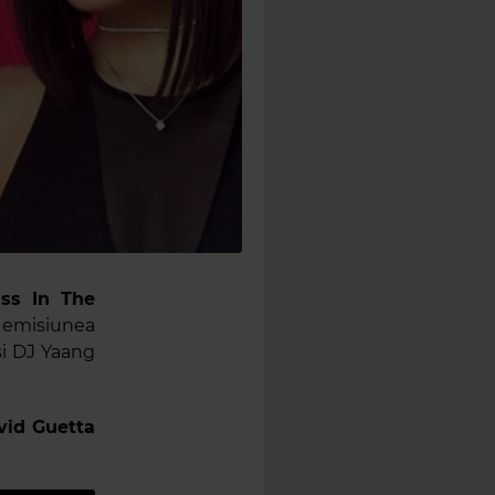
iss In The
, emisiunea
și DJ Yaang
vid Guetta