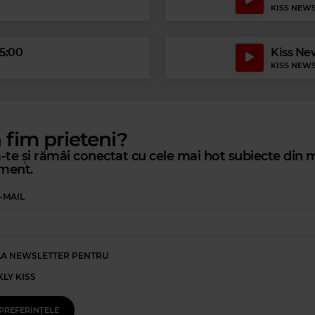
KISS NEW
15:00
Kiss New
KISS NEW
ELLA FITZGERALD
–
DRE
ă fim prieteni?
te și rămâi conectat cu cele mai hot subiecte din m
ment.
-MAIL
LA NEWSLETTER PENTRU
LY KISS
On
PREFERINȚELE
DIPLO & MAR