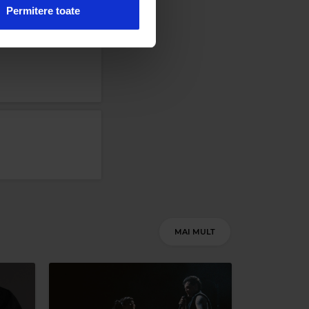
n urma folosirii serviciilor
Permitere toate
 FM
 UY
–
HOW DEEP IS YOUR LOVE
MAI MULT
s