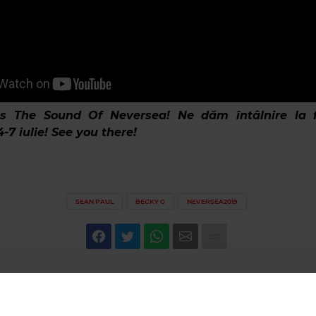
s The Sound Of Neversea! Ne dăm întâlnire la f
-7 iulie! See you there!
SEAN PAUL
BECKY G
NEVERSEA2019