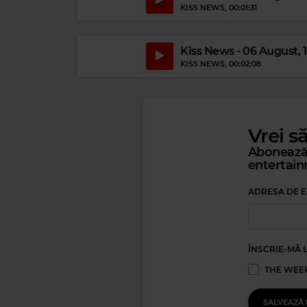
KISS NEWS
, 00:01:31
Kiss News - 06 August, 
KISS NEWS
, 00:02:08
Vrei s
Abonează-
entertain
ADRESA DE E
ÎNSCRIE-MĂ 
THE WEEK
SALVEAZĂ 