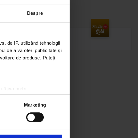
Despre
 de IP, utilizând tehnologii
l de a vă oferi publicitate și
ezvoltare de produse. Puteți
 câțiva metri
amprentare)
Magic Gold
țele la
secțiunea cu detalii
.
Marketing
AL MARTINO
–
SPANISH EYES
 sociale și pentru a analiza
rmații cu privire la modul în