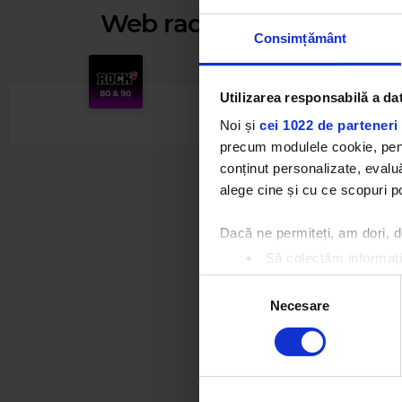
Web radios
Consimțământ
Utilizarea responsabilă a da
Noi și
cei 1022 de parteneri 
precum modulele cookie, pentr
conținut personalizate, evaluă
alege cine și cu ce scopuri po
Dacă ne permiteți, am dori,
Să colectăm informații
Să vă identificăm disp
Selecția
Găsiți mai multe informații d
Necesare
consimțământului
Rock 80s & 90s
Vă puteți modifica sau retra
QUEENSRYCHE
–
BEST I CAN - LIVE
Folosim cookie-uri pentru a pe
traficul. De asemenea, le ofer