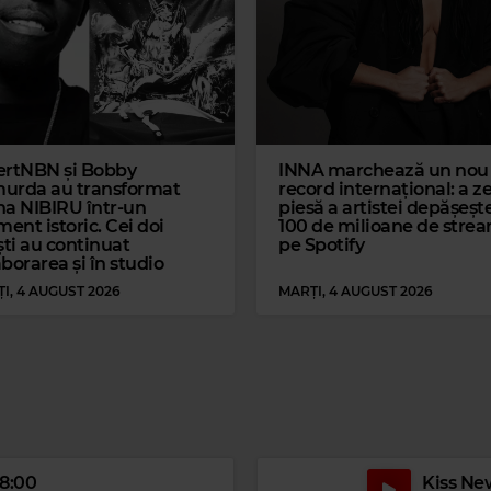
EIFFEL 65
–
BLUE (DA B
CLUB NOUVEAU
–
LEAN ON ME
ertNBN și Bobby
INNA marchează un nou
urda au transformat
record internațional: a z
na NIBIRU într-un
piesă a artistei depășeșt
ent istoric. Cei doi
100 de milioane de stre
ști au continuat
pe Spotify
borarea și în studio
I, 4 AUGUST 2026
MARȚI, 4 AUGUST 2026
18:00
Kiss New