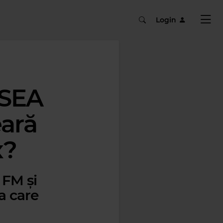
Login
RSEA
eară
x?
 FM și
la care