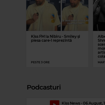
Magic Party Mix
MAGIC PARTY MIX
–
MAGIC PARTY MIX
Kiss FM la Nibiru - Smiley și
Alb
piesa care-l reprezintă
Shm
sce
mom
arti
cola
PESTE 3 ORE
MARȚ
Podcasturi
Kiss News - 06 August, 