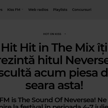
s
Kiss FM
Web radios
Playlists
Concursuri
HOT ON KISS
Hit Hit in The Mix îți
ezintă hitul Nevers
scultă acum piesa d
seara asta!
 FM is The Sound Of Neversea! N
nire la festival în perioada 4-7 iuli