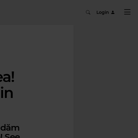
Login
ea!
in
e dăm
e! See