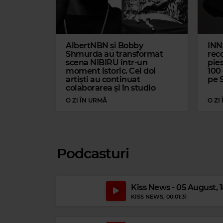
AlbertNBN și Bobby
INN
Shmurda au transformat
reco
scena NIBIRU într-un
pies
moment istoric. Cei doi
100
artiști au continuat
pe 
colaborarea și în studio
O ZI ÎN URMĂ
O ZI
Magic Jazz
Magi
BENNY GOODMAN
–
STOMPIN AT THE SAVOY
JOHANNES BR
Podcasturi
Kiss News - 05 August, 
KISS NEWS
, 00:01:31