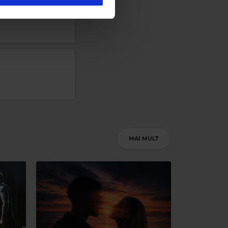
IE
Magic 90s Hits
DANA DAWSON
–
ROMANTIC WORLD
MAI MULT