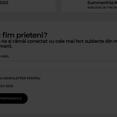
15:00
SummerKiss Ki
KISS KISS IN THE M
ă fim prieteni?
te și rămâi conectat cu cele mai hot subiecte din m
ment.
ss FM
-MAIL
Kiss Festival Radio
FELICES LOS 4
KISS FM
–
LIVE FROM NIBIRU
Kiss Kiss i
NON STOP MIX
LA NEWSLETTER PENTRU
LY KISS
PREFERINȚELE