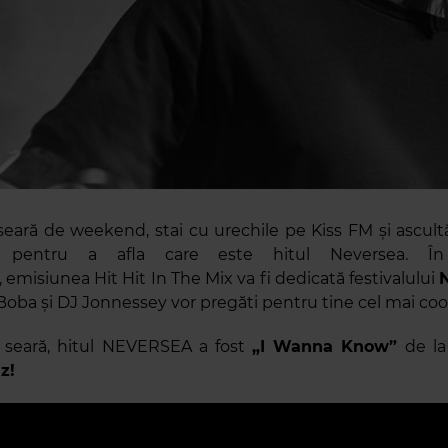
 seară de weekend, stai cu urechile pe Kiss FM și ascultă
pentru a afla care este hitul Neversea. În
 emisiunea Hit Hit In The Mix va fi dedicată festivalului
Boba și DJ Jonnessey vor pregăti pentru tine cel mai cool 
ă seară, hitul NEVERSEA a fost
„I Wanna Know”
de la
z!