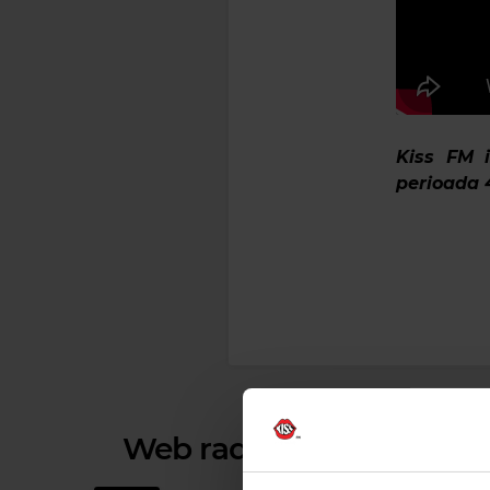
Kiss FM i
perioada 4
Web radios