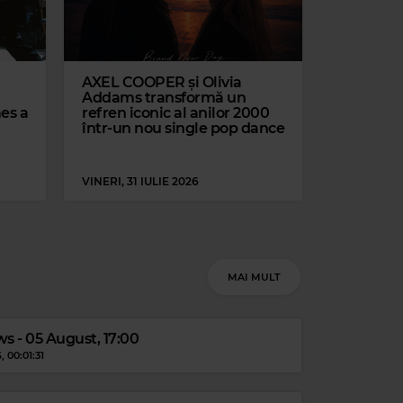
AXEL COOPER și Olivia
Addams transformă un
mes a
refren iconic al anilor 2000
într-un nou single pop dance
VINERI, 31 IULIE 2026
MAI MULT
c Love
s - 05 August, 17:00
NE THAT I WANT - FROM “GREASE
S
, 00:01:31