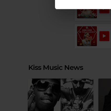
lor.
Kiss Music News