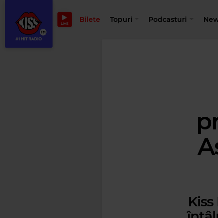
Bilete
Topuri
Podcasturi
New
LIVE
pr
A
Kiss
întâl