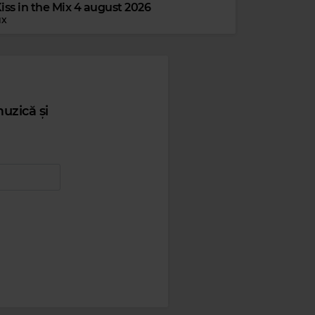
ss in the Mix 4 august 2026
IX
uzică și
n the Mix Radio
Kiss 4 Love
–
BY DJ YAANG & OLIX
JAMES MORRISON
–
I WON'T LET YOU GO