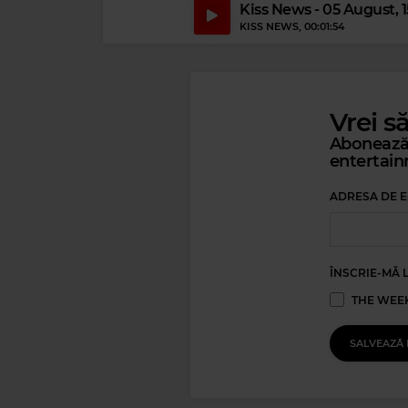
Kiss News - 05 August, 
KISS NEWS
, 00:01:54
Vrei s
Abonează-
entertain
Ki
ADRESA DE E
MALUMA
–
ÎNSCRIE-MĂ 
THE WEEK
One FM
SALVEAZĂ 
CLAPTONE, NATHAN NICHOLSON
–
SANDCASTLES