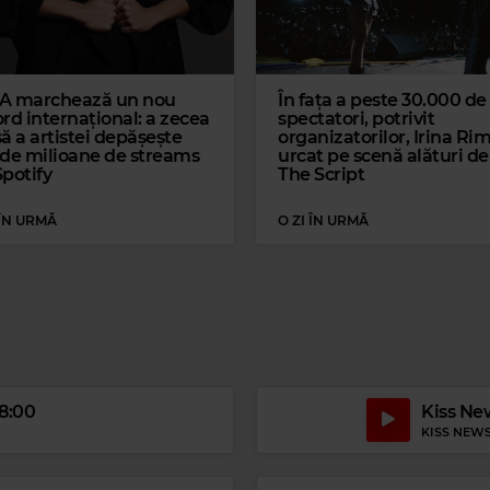
A marchează un nou
În fața a peste 30.000 de
rd internațional: a zecea
spectatori, potrivit
ă a artistei depășește
organizatorilor, Irina Ri
 de milioane de streams
urcat pe scenă alături de
Spotify
The Script
 ÎN URMĂ
O ZI ÎN URMĂ
c Classic Music
AHMS
–
TRAGIC OVERTURE, OP. 81
Magi
18:00
Kiss New
JOHN TRAVOLTA
–
YOU'RE THE O
KISS NEW