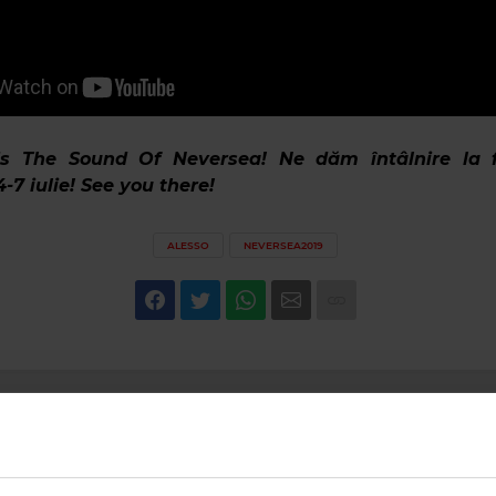
s The Sound Of Neversea! Ne dăm întâlnire la f
-7 iulie! See you there!
ALESSO
NEVERSEA2019