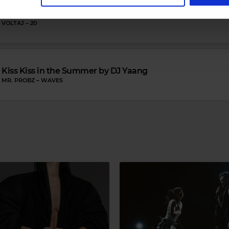
Favorites By Dimineața de Vară cu Boba & Lucia
VOLTAJ
–
20
Kiss Kiss in the Summer by DJ Yaang
Magic Relax
MR. PROBZ
–
WAVES
CHRIS COCO
–
ROKKA
Magic 80s Hits
STEVE WINWOOD
–
VALER