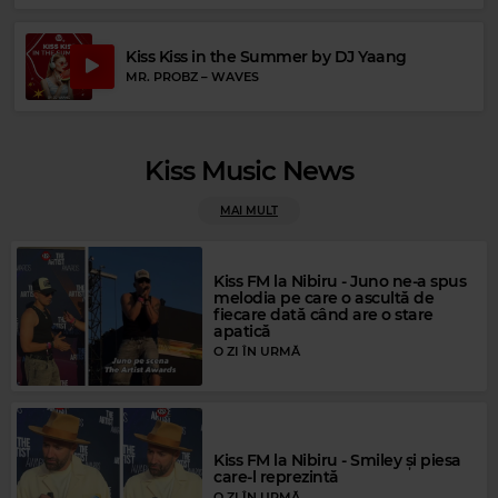
Kiss Kiss in the Summer by DJ Yaang
MR. PROBZ
–
WAVES
Kiss Music News
MAI MULT
Rock Blues
JOHNNY WINTER
–
MEAN MISTREATER
Kiss FM la Nibiru - Juno ne-a spus
melodia pe care o ascultă de
fiecare dată când are o stare
apatică
O ZI ÎN URMĂ
Kiss FM la Nibiru - Smiley și piesa
care-l reprezintă
O ZI ÎN URMĂ