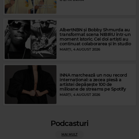
Magic Gold
Magic FM
AlbertNBN și Bobby Shmurda au
BEE GEES
–
TOO MUCH HEAVEN
transformat scena NIBIRU într-un
LAURA PAUSINI
–
STRANI AMORI
moment istoric. Cei doi artiști au
continuat colaborarea și în studio
MARȚI, 4 AUGUST 2026
INNA marchează un nou record
internațional: a zecea piesă a
artistei depășește 100 de
milioane de streams pe Spotify
MARȚI, 4 AUGUST 2026
Podcasturi
MAI MULT
Magic Party Mix