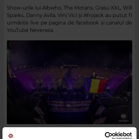
Show-urile lui Albwho, The Motans, Grasu XXL, Will
Sparks, Danny Avila, Vini Vici și Afrojack au putut fi
urmărite live pe pagina de facebook și canalul de
YouTube Neversea.
Pe celelalte scene au concertat alți peste 30 de