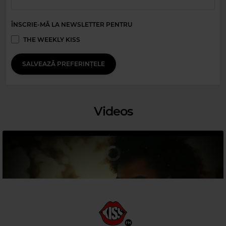
Magic Relax
ÎNSCRIE-MĂ LA NEWSLETTER PENTRU
MUSIC TRAVEL LOVE FT JONAH BAKER
–
RUNNING UP THAT HILL
THE WEEKLY KISS
SALVEAZĂ PREFERINȚELE
Videos
Magic 80s Hits
Magic 90s Hits
LIPPS, INC.
–
'FUNKYTOWN'
ALISHA'S ATTIC
–
I AM, I FEEL