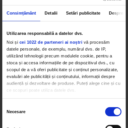
artiști printre care Raresh, Guy Gerber,Lilly Palmer,
Culese din Cartier, Sub Focus Dj Set și mulți alții.
Consimțământ
Detalii
Setări publicitate
Despre
În această seară pe scena principală a festivalului
NEVERSEA va urca artista Jessie J, Salvatore
Utilizarea responsabilă a datelor dvs.
Ganacci, KSHMR, Steve Aoki, precum și Manuel
Riva și Delia.
Noi și
cei 1022 de parteneri ai noștri
vă procesăm
datele personale, de exemplu, numărul dvs. de IP,
Kiss FM este radioul distracției de la NEVERSEA,
utilizând tehnologii precum modulele cookie, pentru a
așa că fii pe fază, pentru că îți pregătim mai multe
stoca și accesa informațiile de pe dispozitivul dvs., cu
surprize!
scopul de a vă oferi publicitate și conținut personalizate,
evaluări ale publicității și conținutului, informații despre
NEVERSEA2019
audiență și dezvoltare de produse. Puteți alege cine și cu
ce scopuri poate utiliza datele dvs.
Dacă ne permiteți, am dori, de asemenea:
Selecția
Necesare
Să colectăm informațiile cu privire la locația dvs.
consimțământului
Web radios
geografică cu o exactitate de până la câțiva metri
Să vă identificăm dispozitivul scanândul-l în mod