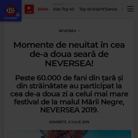
TOPURI
PODCASTUR
Bilete
Kiss Top 40
Top 40 Kiss'N'Dance
Podcastu
LIVE
NEVERSEA
Momente de neuitat în cea
de-a doua seară de
NEVERSEA!
Peste 60.000 de fani din țară și
din străinătate au participat la
cea de-a doua zi a celui mai mare
festival de la malul Mării Negre,
NEVERSEA 2019.
SÂMBĂTĂ, 6 IULIE 2019