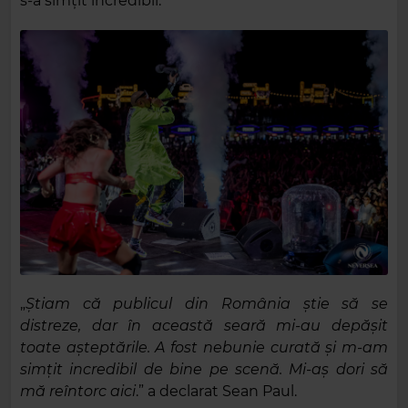
s-a simțit incredibil.
„
Știam că publicul din România știe să se
distreze, dar în această seară mi-au depășit
toate așteptările. A fost nebunie curată și m-am
simțit incredibil de bine pe scenă. Mi-aș dori să
mă reîntorc aici
.” a declarat Sean Paul.