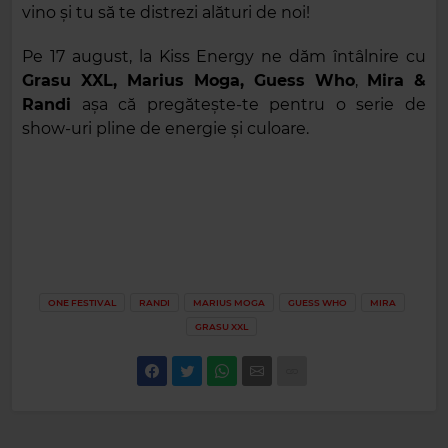
vino și tu să te distrezi alături de noi!
Pe 17 august, la Kiss Energy ne dăm întâlnire cu
Grasu XXL, Marius Moga, Guess Who
,
Mira &
Randi
așa că pregătește-te pentru o serie de
show-uri pline de energie și culoare.
ONE FESTIVAL
RANDI
MARIUS MOGA
GUESS WHO
MIRA
GRASU XXL