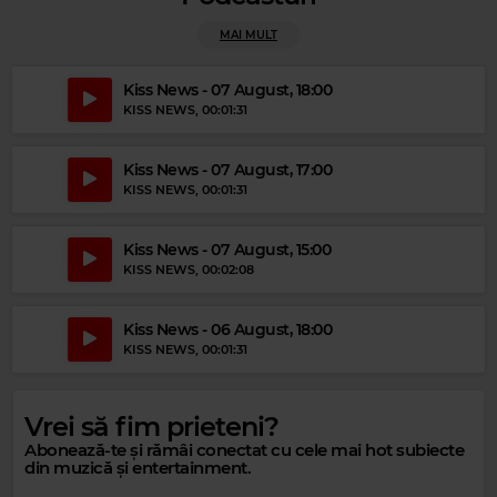
MAI MULT
Magic Relax
Kiss News - 07 August, 18:00
AMAZONICS
–
LOVIN'YOU (ASTROVOID REMIX)
KISS NEWS
, 00:01:31
Kiss News - 07 August, 17:00
KISS NEWS
, 00:01:31
Kiss News - 07 August, 15:00
KISS NEWS
, 00:02:08
Kiss News - 06 August, 18:00
KISS NEWS
, 00:01:31
Magic 80s Hits
Magic 90s Hits
Vrei să fim prieteni?
SOUL II SOUL
–
BACK TO LIFE
SHANICE
–
I LOVE YOUR SMILE
Abonează-te și rămâi conectat cu cele mai hot subiecte
din muzică și entertainment.