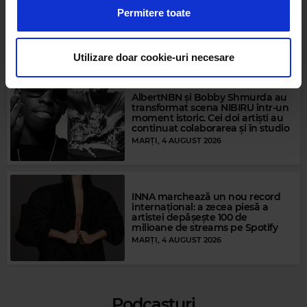
a analiza traficul. De asemenea, le oferim partenerilor de
Kiss FM la Nibiru - Smiley și piesa
Permitere toate
care-l reprezintă
rețele sociale, de publicitate și de analize informații cu
O ZI ÎN URMĂ
privire la modul în care folosiți site-ul nostru. Aceștia le
pot combina cu alte informații oferite de dvs. sau culese
Utilizare doar cookie-uri necesare
în urma folosirii serviciilor lor.
Magic Party Mix
MAGIC PARTY MIX
–
MAGIC PARTY MIX
AlbertNBN și Bobby Shmurda au
transformat scena NIBIRU într-un
moment istoric. Cei doi artiști au
continuat colaborarea și în studio
MARȚI, 4 AUGUST 2026
INNA marchează un nou record
internațional: a zecea piesă a
artistei depășește 100 de
milioane de streams pe Spotify
MARȚI, 4 AUGUST 2026
Podcasturi