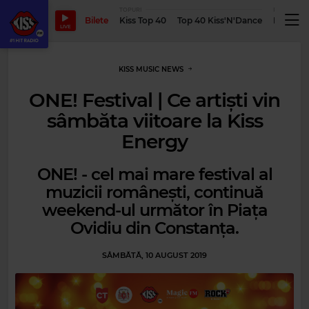
TOPURI
PODCASTUR
Bilete
Kiss Top 40
Top 40 Kiss'N'Dance
Podcastu
LIVE
KISS MUSIC NEWS
ONE! Festival | Ce artiști vin
sâmbăta viitoare la Kiss
Energy
ONE! - cel mai mare festival al
muzicii românești, continuă
weekend-ul următor în Piața
Ovidiu din Constanța.
SÂMBĂTĂ, 10 AUGUST 2019