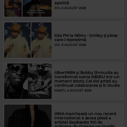
apatică
JOI, 6 AUGUST 2026
Kiss FM la Nibiru - Smiley și piesa
care-l reprezintă
JOI, 6 AUGUST 2026
Rock Blues
AlbertNBN și Bobby Shmurda au
PETER GREEN'S FLEETWOOD MAC
–
NEED YOUR LOVE SO BAD
transformat scena NIBIRU într-un
moment istoric. Cei doi artiști au
continuat colaborarea și în studio
MARȚI, 4 AUGUST 2026
INNA marchează un nou record
internațional: a zecea piesă a
artistei depășește 100 de
milioane de streams pe Spotify