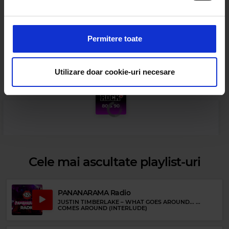
Folosim cookie-uri pentru a personaliza conținutul și
anunțurile, pentru a oferi funcții de rețele sociale și pentru
a analiza traficul. De asemenea, le oferim partenerilor de
Permitere toate
rețele sociale, de publicitate și de analize informații cu
privire la modul în care folosiți site-ul nostru. Aceștia le
Web radios
pot combina cu alte informații oferite de dvs. sau culese
Utilizare doar cookie-uri necesare
în urma folosirii serviciilor lor.
Cele mai ascultate playlist-uri
PANANARAMA Radio
JUSTIN TIMBERLAKE
–
WHAT GOES AROUND... ...
COMES AROUND (INTERLUDE)