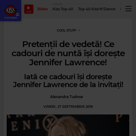
TOPURI
PODCASTUR
Bilete
Kiss Top 40
Top 40 Kiss'N'Dance
Podcastu
LIVE
COOL STUFF
Pretenţii de vedetă! Ce
cadouri de nuntă îşi doreşte
Jennifer Lawrence!
Iată ce cadouri își dorește
Jennifer Lawrence de la invitați!
Alexandra Tudose
VINERI, 27 SEPTEMBRIE 2019