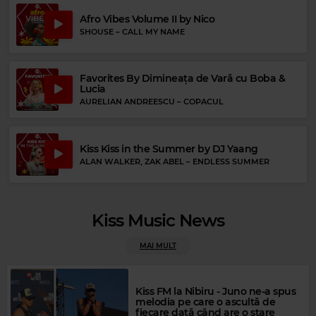
Afro Vibes Volume II by Nico
SHOUSE
–
CALL MY NAME
Favorites By Dimineața de Vară cu Boba &
Lucia
AURELIAN ANDREESCU
–
COPACUL
Rock 80s & 90s
Kiss Kiss in the Summer by DJ Yaang
TOM PETTY AND THE HEARTBREAKERS
–
INTO THE GREAT WIDE OPEN
ALAN WALKER, ZAK ABEL
–
ENDLESS SUMMER
Kiss Music News
MAI MULT
Kiss FM la Nibiru - Juno ne-a spus
melodia pe care o ascultă de
fiecare dată când are o stare