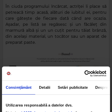
În ciuda programului încărcat, actriței îi place să
petreacă timp acasă, alături de iubitul ei, pentru
care gătește de fiecare dată când are ocazia.
Așadar, pe listă se regăsesc și un făcăleț din
marmură albă și un un cuțit pentru tăiat brânză,
din același material, un tocător sau un aparat de
preparat paste.
Consimțământ
Detalii
Setări publicitate
Despre
Utilizarea responsabilă a datelor dvs.