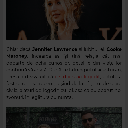
Chiar dacă
Jennifer Lawrence
și iubitul ei,
Cooke
Maroney
, încearcă să își țină relația cât mai
departe de ochii curioșilor, detaliile din viața lor
continuă să apară. După ce la începutul acestui an,
presa a dezvăluit că
cei doi s-au logodit
, actriţa a
fost surprinsă recent, ieșind de la ofițerul de stare
civilă, alături de logodnicul ei, aşa că au apărut noi
zvonuri, în legătură cu nunta.