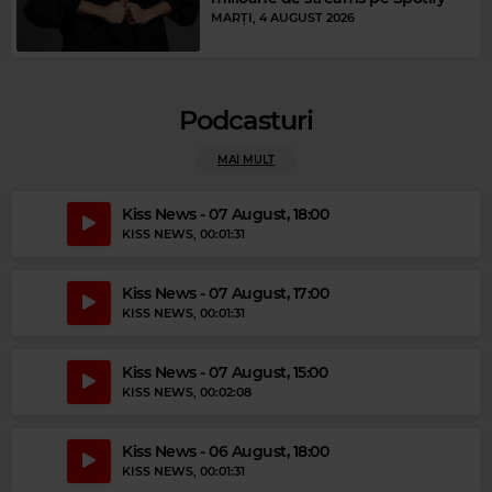
MARȚI, 4 AUGUST 2026
Podcasturi
MAI MULT
Magic FM
Kiss News - 07 August, 18:00
MIKE & THE MECHANICS
–
OVER MY SHOULDER
KISS NEWS
, 00:01:31
Kiss News - 07 August, 17:00
KISS NEWS
, 00:01:31
Kiss News - 07 August, 15:00
KISS NEWS
, 00:02:08
Kiss News - 06 August, 18:00
KISS NEWS
, 00:01:31