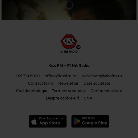
Magic Party Mix
MAGIC PARTY MIX
–
MAGIC PARTY MIX
Kiss FM
– #1 Hit Radio
021 318 8000
office@kissfm.ro
publicitate@kissfm.ro
Contact form
Newsletter
Date societate
Cod deontologic
Termeni și condiții
Confidențialitate
Costi & Adrian Saguna & Benzol – Solo tu -1
Despre cookie-uri
CNA