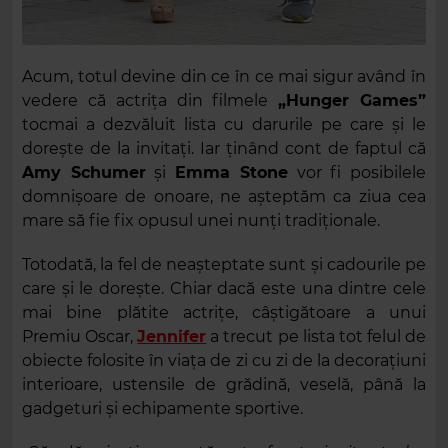
Acum, totul devine din ce în ce mai sigur având în
vedere că actrița din filmele
„Hunger Games”
tocmai a dezvăluit lista cu darurile pe care și le
dorește de la invitați. Iar ţinând cont de faptul că
Amy Schumer
și
Emma Stone
vor fi posibilele
domnișoare de onoare, ne așteptăm ca ziua cea
mare să fie fix opusul unei nunți tradiționale.
Totodată, la fel de neașteptate sunt și cadourile pe
care și le dorește. Chiar dacă este una dintre cele
mai bine plătite actrițe, câștigătoare a unui
Premiu Oscar,
Jennifer
a trecut pe lista tot felul de
obiecte folosite în viața de zi cu zi de la decorațiuni
interioare, ustensile de grădină, veselă, până la
gadgeturi și echipamente sportive.