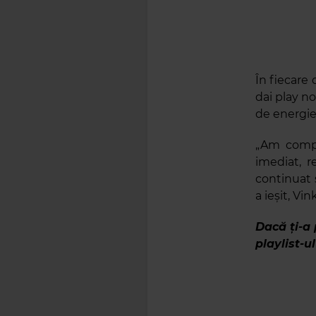
În fiecare 
dai play no
de energie
„Am compus
imediat, r
continuat 
a ieșit, Vi
Dacă ți-a 
playlist-u