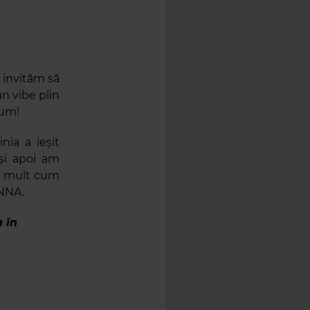
e invităm să
un vibe plin
acum!
nia a ieșit
 și apoi am
ce mult cum
INNA.
a în