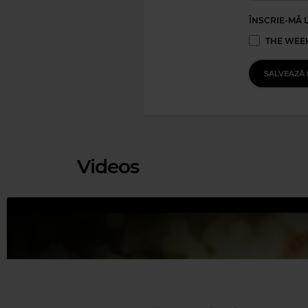
ÎNSCRIE-MĂ 
THE WEEK
SALVEAZĂ 
GUSTAV 
Videos