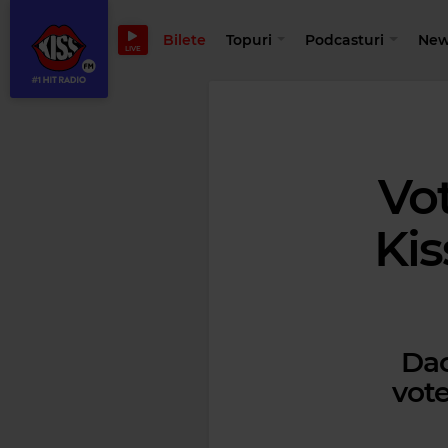
Bilete
Topuri
Podcasturi
New
LIVE
Vot
Kis
Dac
vote