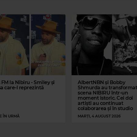
 FM la Nibiru - Smiley și
AlbertNBN și Bobby
a care-l reprezintă
Shmurda au transforma
ic 80s Hits
scena NIBIRU într-un
moment istoric. Cei doi
A
–
OPEN YOUR HEART
artiști au continuat
colaborarea și în studio
Magic 90s Hits
E ÎN URMĂ
MARȚI, 4 AUGUST 2026
ROD STEWART
–
HAVE I TOLD YOU LATELY