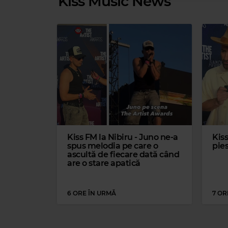
Kiss Music News
Kiss FM la Nibiru - Juno ne-a
Kiss
spus melodia pe care o
pies
Mag
ascultă de fiecare dată când
are o stare apatică
MADONN
6 ORE ÎN URMĂ
7 OR
Magic Relax
THE BIRD AND THE BEE
–
HOW DEEP IS YOUR LOVE