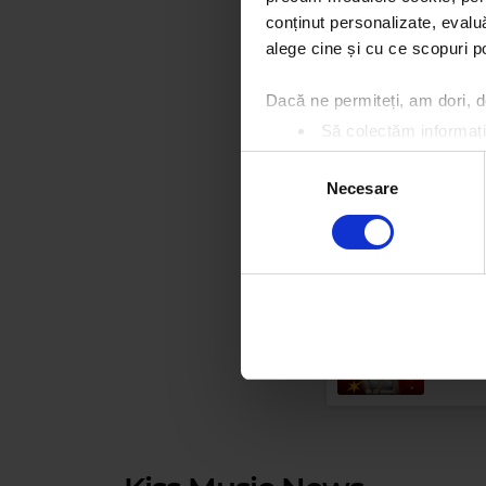
SLIM HARPO
–
I'M A KING BEE
conținut personalizate, evaluă
alege cine și cu ce scopuri po
Dacă ne permiteți, am dori,
Să colectăm informații
Să vă identificăm disp
Selecția
Găsiți mai multe informații d
Necesare
consimțământului
Vă puteți modifica sau retra
NICK
Folosim cookie-uri pentru a pe
traficul. De asemenea, le ofer
care folosiți site-ul nostru. A
lor.