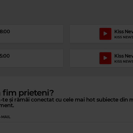
18:00
Kiss New
KISS NEW
15:00
Kiss New
KISS NEW
ă fim prieteni?
te și rămâi conectat cu cele mai hot subiecte din m
ment.
-MAIL