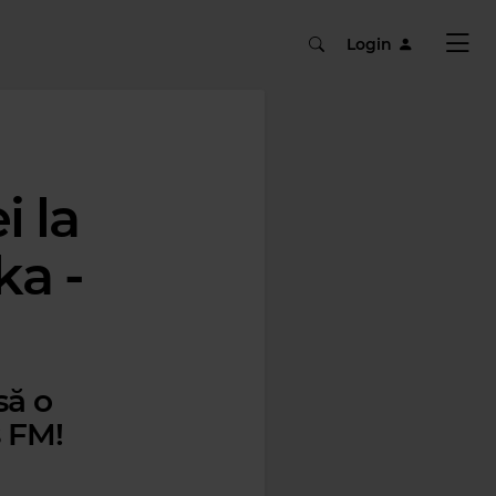
Login
i la
ka -
să o
s FM!