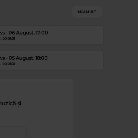
MAI MULT
s - 06 August, 17:00
S
, 00:01:31
s - 05 August, 18:00
S
, 00:01:31
uzică și
Magic Love
LUTRICIA MCNEAL
–
SOMEONE LOVES YOU HONEY