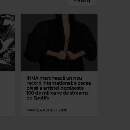
MAI MULT
INNA marchează un nou
t
record internațional: a zecea
piesă a artistei depășește
100 de milioane de streams
pe Spotify
Magic Jazz
MARȚI, 4 AUGUST 2026
PERRY COMO
–
IT'S A LOVELY DAY TODAY