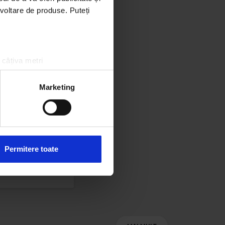
ezvoltare de produse. Puteți
Magic Gold
STEWART
–
DOWNTOWN TRAIN
OUSE REMIX)
 câțiva metri
amprentare)
țele la
secțiunea cu detalii
.
Marketing
 sociale și pentru a analiza
rmații cu privire la modul în
n urma folosirii serviciilor
Permitere toate
Magic Party Mix
C PARTY MIX
–
MAGIC PARTY MIX