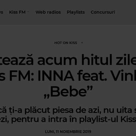
s
Kiss FM
Web radios
Playlists
Concursuri
HOT ON KISS
ează acum hitul zile
s FM: INNA feat. Vin
„Bebe”
ă ți-a plăcut piesa de azi, nu uita 
zi, pentru a intra în playlist-ul Kis
LUNI, 11 NOIEMBRIE 2019