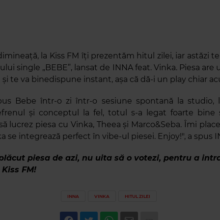
dimineață, la Kiss FM îți prezentăm hitul zilei, iar astăzi t
ului single „BEBE”, lansat de INNA feat. Vinka. Piesa are 
 și te va binedispune instant, așa că dă-i un play chiar 
 Bebe într-o zi într-o sesiune spontană la studio, li
efrenul și conceptul la fel, totul s-a legat foarte bine
să lucrez piesa cu Vinka, Theea și Marco&Seba. Îmi pla
nka se integrează perfect în vibe-ul piesei. Enjoy!", a spus 
plăcut piesa de azi, nu uita să o votezi, pentru a intr
l Kiss FM!
INNA
VINKA
HITUL ZILEI