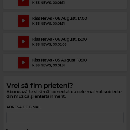
KISS NEWS
, 00:01:31
Kiss News - 06 August, 17:00
KISS NEWS
, 00:01:31
Kiss News - 06 August, 15:00
KISS NEWS
, 00:02:08
Kiss News - 05 August, 18:00
KISS NEWS
, 00:01:31
Vrei să fim prieteni?
Magic Relax
Abonează-te și rămâi conectat cu cele mai hot subiecte
din muzică și entertainment.
APOLLINARE ROSSI
–
EVERY LITTLE THING SHE DOES IS MAGIC
ADRESA DE E-MAIL