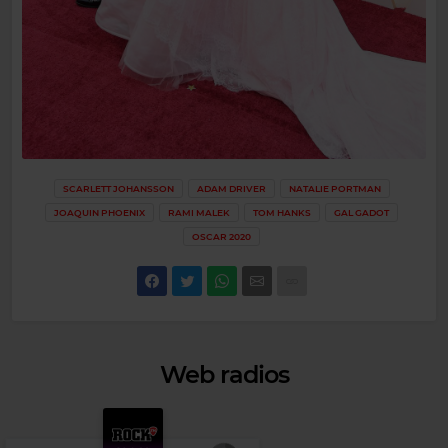
SCARLETT JOHANSSON
ADAM DRIVER
NATALIE PORTMAN
JOAQUIN PHOENIX
RAMI MALEK
TOM HANKS
GAL GADOT
OSCAR 2020
Web radios