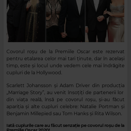
Covorul roșu de la Premiile Oscar este rezervat
pentru etalarea celor mai tari ținute, dar în același
timp, este și locul unde vedem cele mai îndrăgite
cupluri de la Hollywood.
Scarlett Johansson și Adam Driver din producția
„Marriage Story”, au venit însoțiți de partenerii lor
din viața reală, însă pe covorul roșu, și-au făcut
apariția și alte cupluri celebre: Natalie Portman și
Benjamin Millepied sau Tom Hanks și Rita Wilson.
Iată cuplurile care au făcut senzație pe covorul roșu de la
Premiile Oscar 2020!