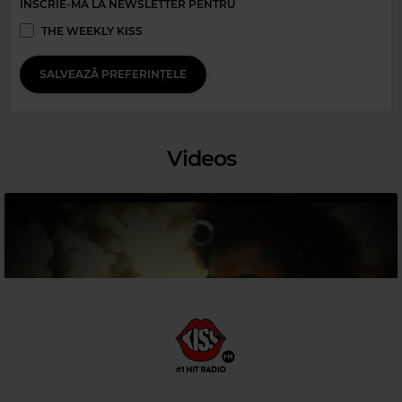
ÎNSCRIE-MĂ LA NEWSLETTER PENTRU
THE WEEKLY KISS
SALVEAZĂ PREFERINȚELE
Videos
Magic 80s Hits
KC&THE SUNSHINE
–
PLEASE DON'T GO