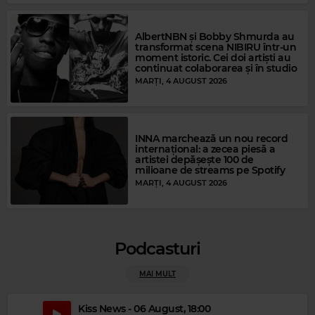
AlbertNBN și Bobby Shmurda au
transformat scena NIBIRU într-un
moment istoric. Cei doi artiști au
continuat colaborarea și în studio
MARȚI, 4 AUGUST 2026
INNA marchează un nou record
internațional: a zecea piesă a
artistei depășește 100 de
milioane de streams pe Spotify
MARȚI, 4 AUGUST 2026
Magic Party Mix
MAGIC PARTY MIX
–
MAGIC PARTY MIX
Podcasturi
MAI MULT
Kiss News - 06 August, 18:00