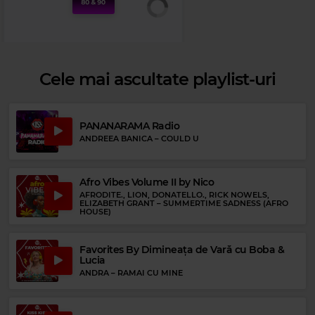
Cele mai ascultate playlist-uri
PANANARAMA Radio
ANDREEA BANICA
–
COULD U
Afro Vibes Volume II by Nico
Rock 80s & 90s
AFRODITE., LION, DONATELLO., RICK NOWELS,
ELIZABETH GRANT
–
SUMMERTIME SADNESS (AFRO
GARBAGE
–
ONLY HAPPY WHEN IT RAINS
HOUSE)
Favorites By Dimineața de Vară cu Boba &
Lucia
ANDRA
–
RAMAI CU MINE