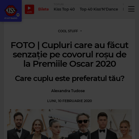
TOPURI
PODCASTUR
Bilete
Kiss Top 40
Top 40 Kiss'N'Dance
Podcastu
LIVE
COOL STUFF
FOTO | Cupluri care au făcut
senzație pe covorul roșu de
la Premiile Oscar 2020
Care cuplu este preferatul tău?
Alexandra Tudose
LUNI, 10 FEBRUARIE 2020