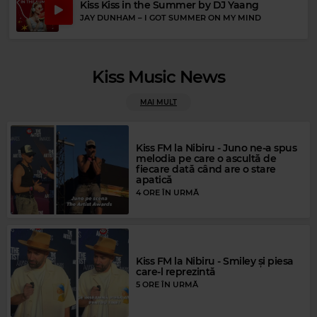
Kiss Kiss in the Summer by DJ Yaang
JAY DUNHAM
–
I GOT SUMMER ON MY MIND
Magic FM
Kiss Music News
CHER
–
BELIEVE
Rock Blues
BB KING
–
CHAINS N THINGS
MAI MULT
Kiss FM la Nibiru - Juno ne-a spus
melodia pe care o ascultă de
fiecare dată când are o stare
apatică
4 ORE ÎN URMĂ
Kiss FM la Nibiru - Smiley și piesa
Magic Gold
care-l reprezintă
THE BEATLES
–
PENNY LANE
5 ORE ÎN URMĂ