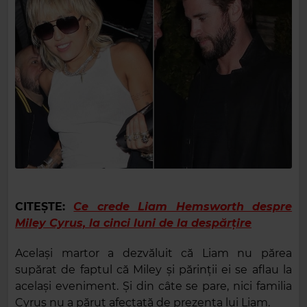
CITEȘTE:
Ce crede Liam Hemsworth despre
Miley Cyrus, la cinci luni de la despărțire
Același martor a dezvăluit că Liam nu părea
supărat de faptul că Miley și părinții ei se aflau la
același eveniment. Și din câte se pare, nici familia
Cyrus nu a părut afectată de prezenta lui Liam.