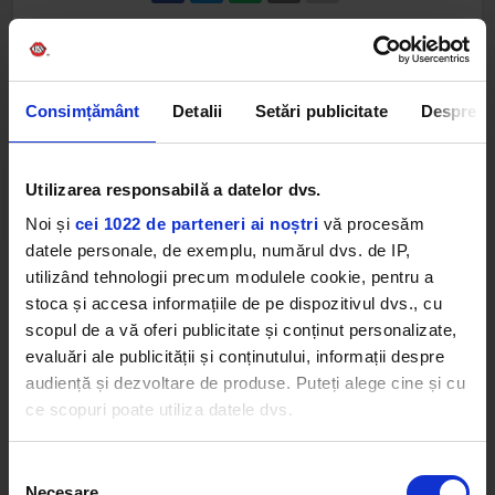
Web radios
Consimțământ
Detalii
Setări publicitate
Despre
Utilizarea responsabilă a datelor dvs.
Noi și
cei 1022 de parteneri ai noștri
vă procesăm
datele personale, de exemplu, numărul dvs. de IP,
utilizând tehnologii precum modulele cookie, pentru a
Cele mai ascultate playlist-uri
stoca și accesa informațiile de pe dispozitivul dvs., cu
scopul de a vă oferi publicitate și conținut personalizate,
evaluări ale publicității și conținutului, informații despre
PANANARAMA Radio
audiență și dezvoltare de produse. Puteți alege cine și cu
CABRON FEAT. SMILEY & GUESS WHO
–
DA-O TARE
ce scopuri poate utiliza datele dvs.
Dacă ne permiteți, am dori, de asemenea:
Afro Vibes Volume II by Nico
Selecția
NO RELATION
–
BIG JET PLANE
Necesare
Să colectăm informațiile cu privire la locația dvs.