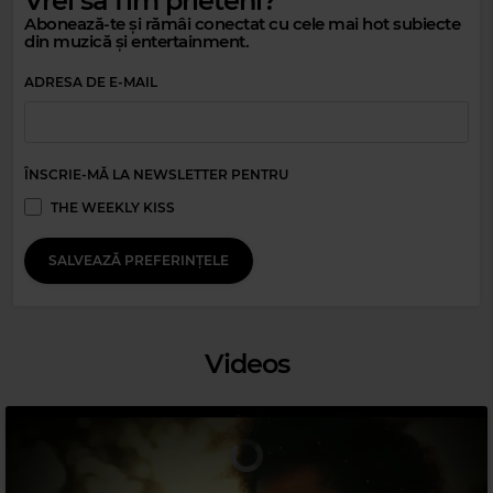
Vrei să fim prieteni?
Abonează-te și rămâi conectat cu cele mai hot subiecte
din muzică și entertainment.
ADRESA DE E-MAIL
ÎNSCRIE-MĂ LA NEWSLETTER PENTRU
THE WEEKLY KISS
Magic Party Mix
MAGIC PARTY MIX
–
MAGIC PARTY MIX
SALVEAZĂ PREFERINȚELE
Videos