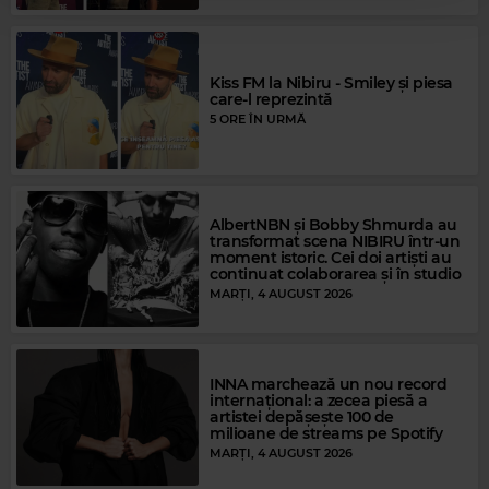
Rock Blues
DEREK AND THE DOMINOS
–
HAVE YOU EVER LOVED A WOMAN
Kiss FM la Nibiru - Smiley și piesa
care-l reprezintă
5 ORE ÎN URMĂ
AlbertNBN și Bobby Shmurda au
transformat scena NIBIRU într-un
moment istoric. Cei doi artiști au
continuat colaborarea și în studio
MARȚI, 4 AUGUST 2026
INNA marchează un nou record
internațional: a zecea piesă a
artistei depășește 100 de
milioane de streams pe Spotify
MARȚI, 4 AUGUST 2026
Magic FM