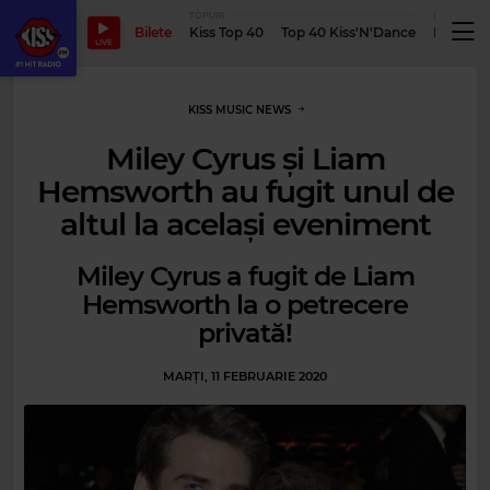
TOPURI
PODCASTUR
Bilete
Kiss Top 40
Top 40 Kiss'N'Dance
Podcastu
LIVE
KISS MUSIC NEWS
Miley Cyrus și Liam
Hemsworth au fugit unul de
altul la același eveniment
Miley Cyrus a fugit de Liam
Hemsworth la o petrecere
privată!
MARȚI, 11 FEBRUARIE 2020