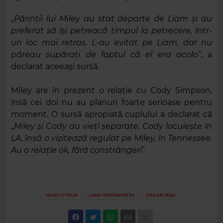
„
Părinții lui Miley au stat departe de Liam și au
preferat să își petreacă timpul la petrecere, într-
un loc mai retras. L-au evitat pe Liam, dar nu
păreau supărați de faptul că el era acolo
”, a
declarat aceeași sursă.
Miley are în prezent o relație cu Cody Simpson,
însă cei doi nu au planuri foarte serioase pentru
moment. O sursă apropiată cuplului a declarat că
„
Miley și Cody au vieți separate. Cody locuiește în
LA, însă o vizitează regulat pe Miley, în Tennessee.
Au o relație ok, fără constrângeri
”.
MILEY CYRUS
LIAM HEMSWORTH
OSCAR 2020