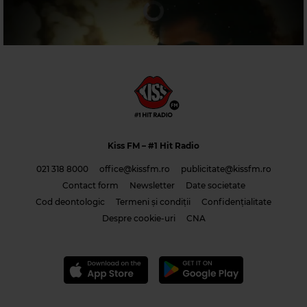
Magic 80s Hits
ERASURE
–
BLUE SAVANNAH
Magic 90s Hits
DURAN DURAN
–
ORDINARY WORLD
Kiss FM
– #1 Hit Radio
021 318 8000
office@kissfm.ro
publicitate@kissfm.ro
Contact form
Newsletter
Date societate
Cod deontologic
Termeni și condiții
Confidențialitate
Costi & Adrian Saguna & Benzol – Solo tu -1
Despre cookie-uri
CNA