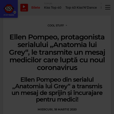
TOPURI
PODCASTUR
Bilete
Kiss Top 40
Top 40 Kiss'N'Dance
Podcastu
LIVE
COOL STUFF
Ellen Pompeo, protagonista
serialului „Anatomia lui
Grey“, le transmite un mesaj
medicilor care luptă cu noul
coronavirus
Ellen Pompeo din serialul
„Anatomia lui Grey“ a transmis
un mesaj de sprijin şi încurajare
pentru medici!
MIERCURI, 18 MARTIE 2020