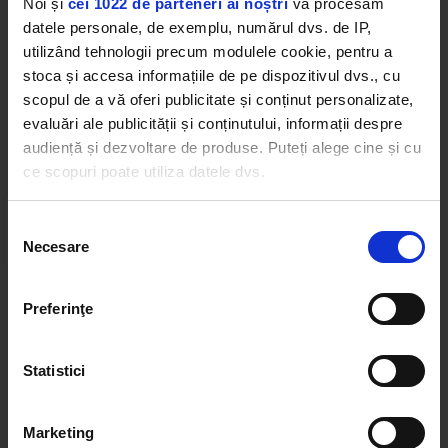
Noi și
cei 1022 de parteneri ai noștri
vă procesăm
datele personale, de exemplu, numărul dvs. de IP,
utilizând tehnologii precum modulele cookie, pentru a
stoca și accesa informațiile de pe dispozitivul dvs., cu
scopul de a vă oferi publicitate și conținut personalizate,
evaluări ale publicității și conținutului, informații despre
Web radios
audiență și dezvoltare de produse. Puteți alege cine și cu
ce scopuri poate utiliza datele dvs.
Dacă ne permiteți, am dori, de asemenea:
Selecția
Necesare
Să colectăm informațiile cu privire la locația dvs.
consimțământului
geografică cu o exactitate de până la câțiva metri
Să vă identificăm dispozitivul scanândul-l în mod
Preferinţe
Cele mai ascultate playlist-uri
activ după caracteristici specifice (amprentare)
Găsiți mai multe informații despre procesarea datelor
Statistici
dvs. personale și configurați-vă preferințele la
secțiunea
PANANARAMA Radio
cu detalii
. Vă puteți modifica sau retrage oricând acordul
SUNRISE INC VS. STARCHILD
–
LICK SHOT
din Declarația despre modulele cookie.
Rock 80s & 90s
Marketing