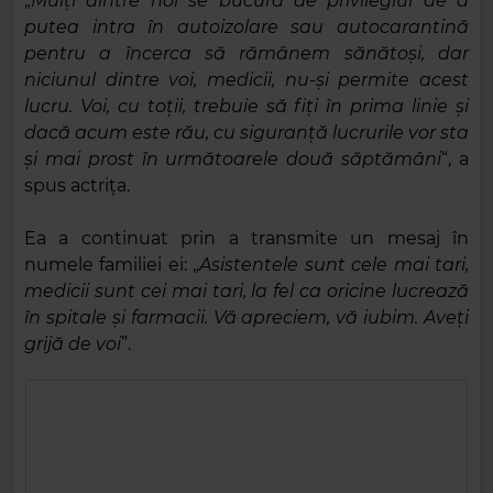
„
Mulţi dintre noi se bucură de privilegiul de a
putea intra în autoizolare sau autocarantină
pentru a încerca să rămânem sănătoşi, dar
niciunul dintre voi, medicii, nu-şi permite acest
lucru. Voi, cu toţii, trebuie să fiţi în prima linie şi
dacă acum este rău, cu siguranţă lucrurile vor sta
şi mai prost în următoarele două săptămâni
“, a
spus actriţa.
Ea a continuat prin a transmite un mesaj în
numele familiei ei: „
Asistentele sunt cele mai tari,
medicii sunt cei mai tari, la fel ca oricine lucrează
în spitale şi farmacii. Vă apreciem, vă iubim. Aveţi
grijă de voi
”.