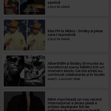
apatică
2 ZILE ÎN URMĂ
Kiss FM la Nibiru - Smiley și piesa
care-l reprezintă
2 ZILE ÎN URMĂ
Magic Gold
FLEETWOOD MAC
–
GYPSY
Magic FM
AlbertNBN și Bobby Shmurda au
STING & CHEB MAMI
–
DESERT ROSE
transformat scena NIBIRU într-un
moment istoric. Cei doi artiști au
continuat colaborarea și în studio
MARȚI, 4 AUGUST 2026
INNA marchează un nou record
internațional: a zecea piesă a
artistei depășește 100 de
milioane de streams pe Spotify