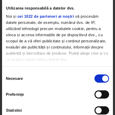
Utilizarea responsabilă a datelor dvs.
Noi și
cei 1022 de parteneri ai noștri
vă procesăm
datele personale, de exemplu, numărul dvs. de IP,
DAVID BECKHAM
VICTORIA BECKHAM
utilizând tehnologii precum modulele cookie, pentru a
stoca și accesa informațiile de pe dispozitivul dvs., cu
scopul de a vă oferi publicitate și conținut personalizate,
evaluări ale publicității și conținutului, informații despre
audiență și dezvoltare de produse. Puteți alege cine și cu
ce scopuri poate utiliza datele dvs.
Web radios
Dacă ne permiteți, am dori, de asemenea:
Selecția
Necesare
Să colectăm informațiile cu privire la locația dvs.
consimțământului
geografică cu o exactitate de până la câțiva metri
Să vă identificăm dispozitivul scanândul-l în mod
Preferinţe
activ după caracteristici specifice (amprentare)
Găsiți mai multe informații despre procesarea datelor
Cele mai ascultate playlist-uri
Statistici
dvs. personale și configurați-vă preferințele la
secțiunea