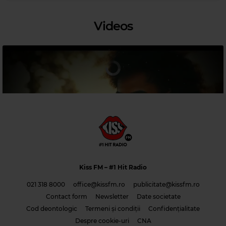
Videos
Magic 90s Hits
MARKY MARK
–
GOOD VIBRATION
Kiss FM
– #1 Hit Radio
021 318 8000
office@kissfm.ro
publicitate@kissfm.ro
Contact form
Newsletter
Date societate
Magic Jazz
Cod deontologic
Termeni și condiții
Confidențialitate
DIANA KRALL
–
JUST THE WAY YOU ARE
Costi & Adrian Saguna & Benzol – Solo tu -1
Despre cookie-uri
CNA