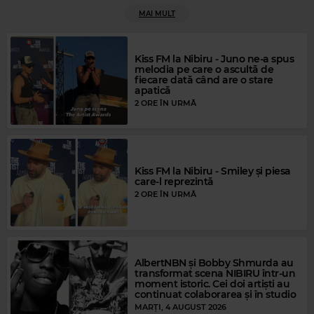
MAI MULT
Kiss FM la Nibiru - Juno ne-a spus
melodia pe care o ascultă de
fiecare dată când are o stare
apatică
2 ORE ÎN URMĂ
Rock Blues
BETH HART & JOE BONAMASSA
–
YOUR HEART IS AS BLACK AS NIGHT
Kiss FM la Nibiru - Smiley și piesa
care-l reprezintă
2 ORE ÎN URMĂ
AlbertNBN și Bobby Shmurda au
transformat scena NIBIRU într-un
moment istoric. Cei doi artiști au
continuat colaborarea și în studio
MARȚI, 4 AUGUST 2026