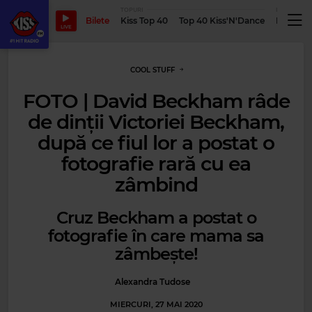
TOPURI
PODCASTUR
Bilete
Kiss Top 40
Top 40 Kiss'N'Dance
Podcastu
LIVE
COOL STUFF
FOTO | David Beckham râde
de dinții Victoriei Beckham,
după ce fiul lor a postat o
fotografie rară cu ea
zâmbind
Cruz Beckham a postat o
fotografie în care mama sa
zâmbește!
Alexandra Tudose
MIERCURI, 27 MAI 2020