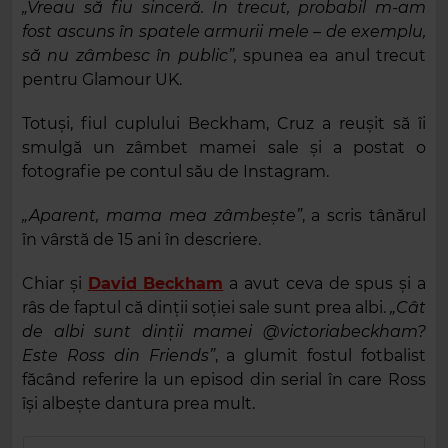
„Vreau să fiu sinceră. În trecut, probabil m-am
fost ascuns în spatele armurii mele – de exemplu,
să nu zâmbesc în public”,
spunea ea anul trecut
pentru Glamour UK.
Totuși, fiul cuplului Beckham, Cruz a reușit să îi
smulgă un zâmbet mamei sale și a postat o
fotografie pe contul său de Instagram.
„Aparent, mama mea zâmbește”
, a scris tânărul
în vârstă de 15 ani în descriere.
Chiar și
David Beckham
a avut ceva de spus și a
râs de faptul că dinții soției sale sunt prea albi.
„Cât
de albi sunt dinții mamei @victoriabeckham?
Este Ross din Friends”
, a glumit fostul fotbalist
făcând referire la un episod din serial în care Ross
își albește dantura prea mult.