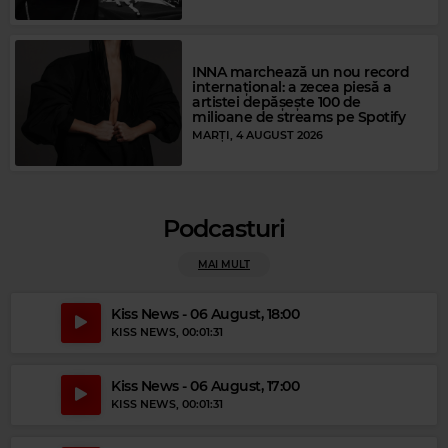
Magic Gold
Magic FM
INNA marchează un nou record
DIANA ROSS
–
CHAIN REACTION
BOB MARLEY
–
BUFFALO SOLDIER
internațional: a zecea piesă a
artistei depășește 100 de
milioane de streams pe Spotify
MARȚI, 4 AUGUST 2026
Podcasturi
MAI MULT
Kiss News - 06 August, 18:00
KISS NEWS
, 00:01:31
Magic Relax
SADE
–
YOUR LOVE IS KING
Kiss News - 06 August, 17:00
KISS NEWS
, 00:01:31
Magic Party Mix
MAGIC PARTY MIX
–
MAGIC PARTY MIX