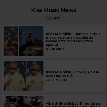
Kiss Music News
Magic FM
THE KELLY FAMILY
–
ROSES OF RED
MAI MULT
Kiss FM la Nibiru - Juno ne-a spus
melodia pe care o ascultă de
fiecare dată când are o stare
apatică
O ZI ÎN URMĂ
Kiss FM la Nibiru - Smiley și piesa
care-l reprezintă
2 ZILE ÎN URMĂ
Magic Party Mix
MAGIC PARTY MIX
–
MAGIC PARTY MIX
AlbertNBN și Bobby Shmurda au
transformat scena NIBIRU într-un