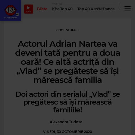
TOPURI
PODCASTUR
Bilete
Kiss Top 40
Top 40 Kiss'N'Dance
Podcastu
LIVE
COOL STUFF
Actorul Adrian Nartea va
deveni tată pentru a doua
oară! Ce altă actriță din
„Vlad” se pregătește să își
mărească familia
Doi actori din serialul „Vlad” se
pregătesc să își mărească
familiile!
Alexandra Tudose
VINERI, 30 OCTOMBRIE 2020