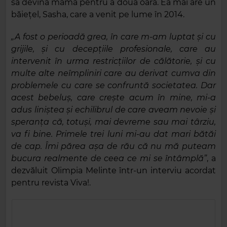
să devină mamă pentru a doua oară. Ea mai are un
băiețel, Sasha, care a venit pe lume în 2014.
„A fost o perioadă grea, în care m-am luptat și cu
grijile, și cu decepțiile profesionale, care au
intervenit în urma restricțiilor de călătorie, și cu
multe alte neîmpliniri care au derivat cumva din
problemele cu care se confruntă societatea. Dar
acest bebeluș, care crește acum în mine, mi-a
adus liniștea și echilibrul de care aveam nevoie și
speranța că, totuși, mai devreme sau mai târziu,
va fi bine. Primele trei luni mi-au dat mari bătăi
de cap. Îmi părea așa de rău că nu mă puteam
bucura realmente de ceea ce mi se întâmplă”
, a
dezvăluit Olimpia Melinte într-un interviu acordat
pentru revista Viva!.