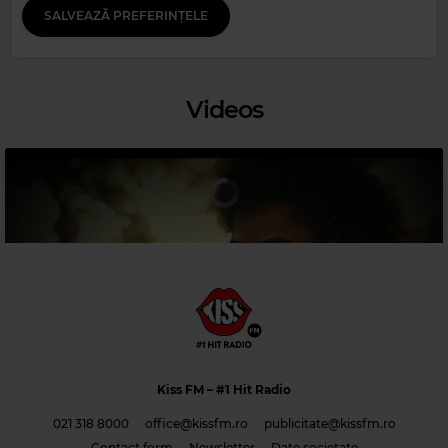
SALVEAZĂ PREFERINȚELE
Videos
Magic Jazz
RICK HALE
–
SMILE
Kiss FM
– #1 Hit Radio
021 318 8000
office@kissfm.ro
publicitate@kissfm.ro
Contact form
Newsletter
Date societate