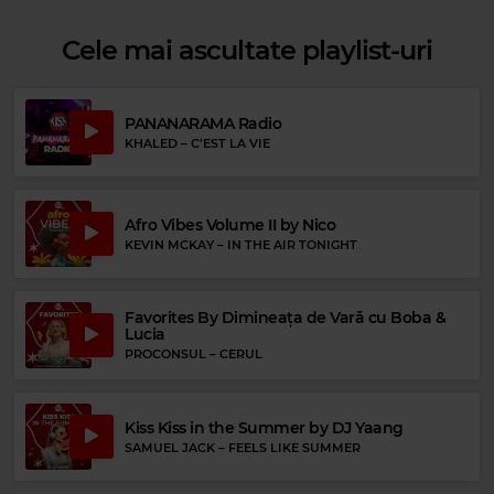
Cele mai ascultate playlist-uri
Rock 80s & 90s
PANANARAMA Radio
AC/DC
–
HELLS BELLS
KHALED
–
C’EST LA VIE
Rock Blues
MUDDY WATERS
–
MANNISH BOY
Afro Vibes Volume II by Nico
KEVIN MCKAY
–
IN THE AIR TONIGHT
Favorites By Dimineața de Vară cu Boba &
Lucia
PROCONSUL
–
CERUL
Kiss Kiss in the Summer by DJ Yaang
SAMUEL JACK
–
FEELS LIKE SUMMER
Magic Gold
ABBA
–
CHIQUITITTA