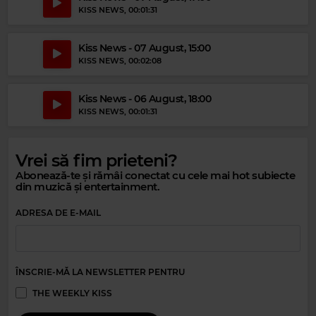
KISS NEWS
, 00:01:31
Magic Relax
Kiss News - 07 August, 15:00
STELLA STARLIGHT TRIO, ANN LENNOX, LINDA PERRY, DAVID ALLAN
STEWART
–
GET THE PARTY STARTED
KISS NEWS
, 00:02:08
Kiss News - 06 August, 18:00
KISS NEWS
, 00:01:31
Vrei să fim prieteni?
Abonează-te și rămâi conectat cu cele mai hot subiecte
din muzică și entertainment.
ADRESA DE E-MAIL
Magic 80s Hits
Magic 90s Hits
ROY ORBISON
–
YOU GOT IT
ÎNSCRIE-MĂ LA NEWSLETTER PENTRU
WHITE TOWN
–
YOUR WOMAN
THE WEEKLY KISS