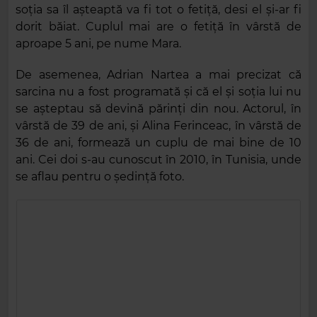
soția sa îl așteaptă va fi tot o fetiță, desi el și-ar fi
dorit băiat. Cuplul mai are o fetiță în vârstă de
aproape 5 ani, pe nume Mara.
De asemenea, Adrian Nartea a mai precizat că
sarcina nu a fost programată și că el și soția lui nu
se așteptau să devină părinți din nou. Actorul, în
vârstă de 39 de ani, și Alina Ferinceac, în vârstă de
36 de ani, formează un cuplu de mai bine de 10
ani. Cei doi s-au cunoscut în 2010, în Tunisia, unde
se aflau pentru o ședință foto.