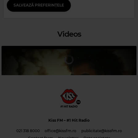
SOFIYA WANJIKU, MATHEUS ZERBINI MASSA, SOFIYA WANJIKU
–
SALVEAZĂ PREFERINȚELE
MWAKI
Videos
Magic 90s Hits
DIANA KING
–
SHY GUY
Magic 80s Hits
BLONDIE
–
THE TIDE IS HIGH
Kiss FM
– #1 Hit Radio
021 318 8000
office@kissfm.ro
publicitate@kissfm.ro