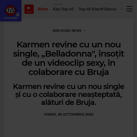
TOPURI
PODCASTUR
Bilete
Kiss Top 40
Top 40 Kiss'N'Dance
Podcastu
LIVE
KISS MUSIC NEWS
Karmen revine cu un nou
single, „Belladonna", însoțit
de un videoclip sexy, în
colaborare cu Bruja
Karmen revine cu un nou single
și cu o colaborare neașteptată,
alături de Bruja.
VINERI, 30 OCTOMBRIE 2020