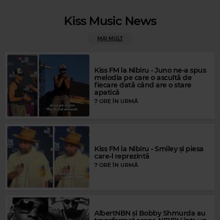
Kiss Music News
MAI MULT
Rock Blues
JOE BONAMASSA & BETH HEART
–
SINNER'S PRAYER
Kiss FM la Nibiru - Juno ne-a spus
melodia pe care o ascultă de
fiecare dată când are o stare
apatică
7 ORE ÎN URMĂ
Kiss FM la Nibiru - Smiley și piesa
care-l reprezintă
7 ORE ÎN URMĂ
Magic FM
THE FUGEES
–
READY OR NOT
Magic Gold
AlbertNBN și Bobby Shmurda au