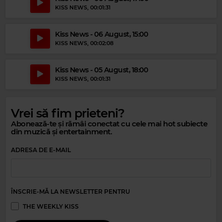
KISS NEWS
, 00:01:31
Kiss News - 06 August, 15:00
KISS NEWS
, 00:02:08
Kiss News - 05 August, 18:00
KISS NEWS
, 00:01:31
Vrei să fim prieteni?
Abonează-te și rămâi conectat cu cele mai hot subiecte
din muzică și entertainment.
ADRESA DE E-MAIL
ÎNSCRIE-MĂ LA NEWSLETTER PENTRU
THE WEEKLY KISS
Magic Relax
DEEPEST, AMHOUSE, PHURS, EMY SMITH, MATHEUS ZERBINI MASSA,