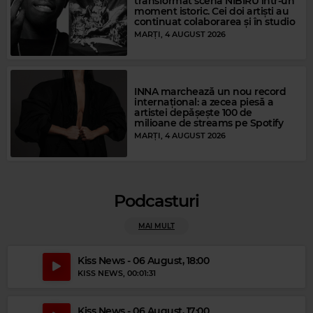
transformat scena NIBIRU într-un
BILLY JOEL
–
JUST THE WAY YOU ARE
moment istoric. Cei doi artiști au
continuat colaborarea și în studio
MARȚI, 4 AUGUST 2026
INNA marchează un nou record
internațional: a zecea piesă a
artistei depășește 100 de
milioane de streams pe Spotify
MARȚI, 4 AUGUST 2026
Podcasturi
MAI MULT
Magic Party Mix
MAGIC PARTY MIX
–
MAGIC PARTY MIX
Kiss News - 06 August, 18:00
KISS NEWS
, 00:01:31
Kiss News - 06 August, 17:00