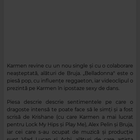
Karmen revine cu un nou single și cu o colaborare
neașteptată, alături de Bruja. „Belladonna" este o
piesă pop, cu influențe reggaeton, iar videoclipul o
prezintă pe Karmen în ipostaze sexy de dans.
Piesa descrie descrie sentimentele pe care o
dragoste intensă te poate face să le simți și a fost
scrisă de Krishane (cu care Karmen a mai lucrat
pentru Lock My Hips și Play Me), Alex Pelin și Bruja,
iar cei care s-au ocupat de muzică și producție
sunt Vlad Lucan și Achi, alături de care artista