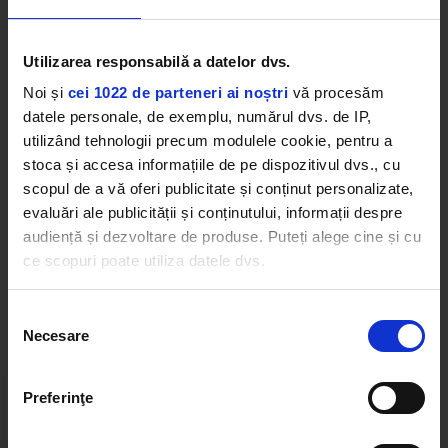
Bruja este si ea internată în sanatoriu. Coregrafia a
fost realizată cu ajutorul lui Cristian Miron.
Utilizarea responsabilă a datelor dvs.
Videoclipul piesei a fost realizat de BMABID –
Noi și
cei 1022 de parteneri ai noștri
vă procesăm
Raluca Netca (regie) & Alex Chițu (DoP), iar de
datele personale, de exemplu, numărul dvs. de IP,
producție s-a ocupat Arkomo Film.
utilizând tehnologii precum modulele cookie, pentru a
stoca și accesa informațiile de pe dispozitivul dvs., cu
KARMEN
BRUJA
scopul de a vă oferi publicitate și conținut personalizate,
evaluări ale publicității și conținutului, informații despre
audiență și dezvoltare de produse. Puteți alege cine și cu
ce scopuri poate utiliza datele dvs.
Web radios
Dacă ne permiteți, am dori, de asemenea:
Selecția
Necesare
Să colectăm informațiile cu privire la locația dvs.
consimțământului
geografică cu o exactitate de până la câțiva metri
Să vă identificăm dispozitivul scanândul-l în mod
Preferinţe
activ după caracteristici specifice (amprentare)
Găsiți mai multe informații despre procesarea datelor