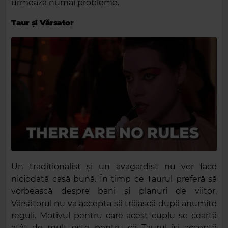
urmează numai probleme.
Taur și Vărsator
Un traditionalist și un avagardist nu vor face
niciodată casă bună. În timp ce Taurul preferă să
vorbească despre bani și planuri de viitor,
Vărsătorul nu va accepta să trăiască după anumite
reguli. Motivul pentru care acest cuplu se ceartă
atât de mult este pentru că Taurul își acceptă