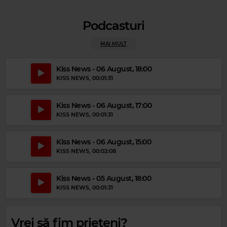
Podcasturi
MAI MULT
Magic Party Mix
Kiss News - 06 August, 18:00
KISS NEWS
, 00:01:31
MAGIC PARTY MIX
–
MAGIC PARTY MIX
Kiss News - 06 August, 17:00
KISS NEWS
, 00:01:31
Kiss News - 06 August, 15:00
KISS NEWS
, 00:02:08
Kiss News - 05 August, 18:00
KISS NEWS
, 00:01:31
Vrei să fim prieteni?