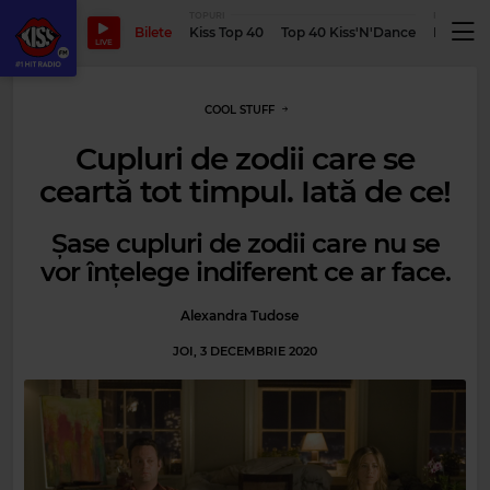
TOPURI
PODCASTUR
Bilete
Kiss Top 40
Top 40 Kiss'N'Dance
Podcastu
LIVE
COOL STUFF
Cupluri de zodii care se
ceartă tot timpul. Iată de ce!
Șase cupluri de zodii care nu se
vor înțelege indiferent ce ar face.
Alexandra Tudose
JOI, 3 DECEMBRIE 2020