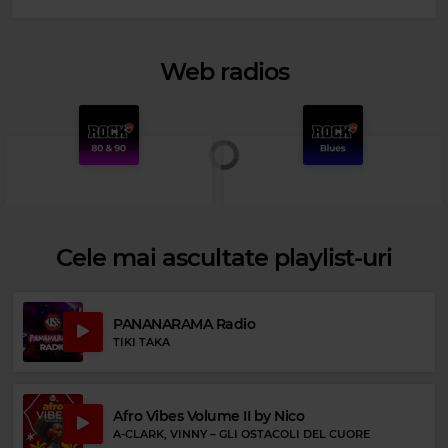
Web radios
Cele mai ascultate playlist-uri
PANANARAMA Radio
TIKI TAKA
Rock 80s & 90s
Rock Blues
THE BANGLES
–
MANIC MONDAY
JOE BONAMASSA
–
BURNING HELL
Afro Vibes Volume II by Nico
A-CLARK, VINNY
–
GLI OSTACOLI DEL CUORE