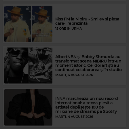
Kiss FM la Nibiru - Smiley și piesa
care-l reprezintă
15 ORE ÎN URMĂ
AlbertNBN și Bobby Shmurda au
transformat scena NIBIRU într-un
moment istoric. Cei doi artiști au
Magic Gold
continuat colaborarea și în studio
DOMENICO MODUGNO
–
NEL BLU DIPINTO DI BLU (VOLARE)
MARȚI, 4 AUGUST 2026
INNA marchează un nou record
internațional: a zecea piesă a
artistei depășește 100 de
milioane de streams pe Spotify
MARȚI, 4 AUGUST 2026