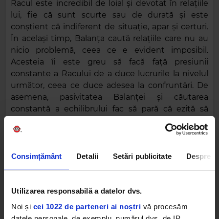
Racul este incredibil de loial și devotat în relațiile
lui, fie că sunt scurte sau de durată și este
conștient că indiferent de situație, apar și certuri.
În același timp, Balanța caută relațiile care nu au
nicio problemă, ceea ce e evident imposibil.
Acesteia îi este greu să facă față presiunii
constante a Racului de a duce lucrurile la nivelul
următor, ceea ce duce adesea la confruntări. De
asemena, pasivitatea Balanței și căutarea
constantă a echilibrului fac să pară că ezită să
avanseze cu relația.
Leu și Scorpion
Consimțământ
Detalii
Setări publicitate
Despre
Utilizarea responsabilă a datelor dvs.
Noi și
cei 1022 de parteneri ai noștri
vă procesăm
datele personale, de exemplu, numărul dvs. de IP,