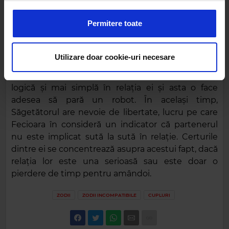
anunțurile, pentru a oferi funcții de rețele sociale și pentru
a analiza traficul. De asemenea, le oferim partenerilor de
Permitere toate
rețele sociale, de publicitate și de analize informații cu
privire la modul în care folosiți site-ul nostru. Aceștia le
pot combina cu alte informații oferite de dvs. sau culese
Utilizare doar cookie-uri necesare
Fecioara este practică în orice, iar relațiile și
în urma folosirii serviciilor lor.
dragostea fac excepție. Ea preferă să fie cât mai
logică și mai simplă în relația ei și asta o face
adesea să pară un robot. În același timp,
Săgetătorul are nevoie de libertate, lucru pe care
Fecioara în consideră un indicator că partenerul
nu este implicat sută la sută în relație. Certurile
dintre ei se concentrează asupra acestui fapt, dacă
relația lor este una serioasă sau este doar o
pierdere de timp pentru amândoi.
ZODII
ZODII INCOMPATIBILE
CUPLURI