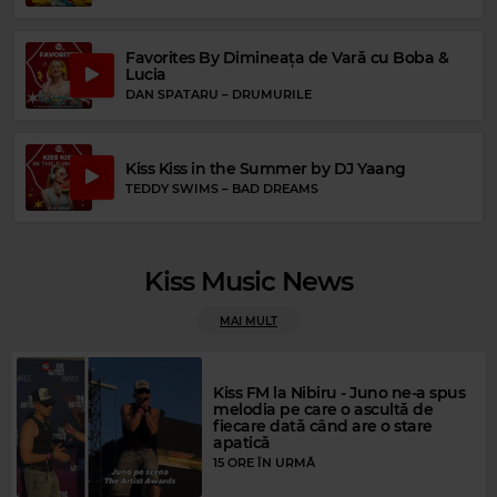
Favorites By Dimineața de Vară cu Boba &
Lucia
DAN SPATARU
–
DRUMURILE
Kiss Kiss in the Summer by DJ Yaang
TEDDY SWIMS
–
BAD DREAMS
Magic FM
GAZEBO
–
I LIKE CHOPIN
Kiss Music News
MAI MULT
Kiss FM la Nibiru - Juno ne-a spus
melodia pe care o ascultă de
fiecare dată când are o stare
apatică
15 ORE ÎN URMĂ