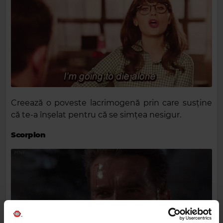
Creează o poveste lacrimogenă prin care susține
că te-a înșelat pentru că se simțea nesigur.
Scorpion