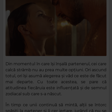
Din momentul în care își înșală partenerul, cei care
calcă strâmb nu au prea multe opțiuni. Ori ascund
totul, ori își asumă alegerea și văd ce este de făcut
mai departe. Cu toate acestea, se pare că
atitudinea fiecăruia este influențată și de semnul
zodiacal sub care s-a născut.
În timp ce unii continuă să mintă, alții se întorc
spășiți la partener și îi cer iertare, jurând că nu se