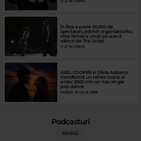
O ZI ÎN URMĂ
Magic Gold
FRANK SINATRA
–
THE LOOK OF LOVE
În fața a peste 30.000 de
spectatori, potrivit organizatorilor,
Irina Rimes a urcat pe scenă
alături de The Script
O ZI ÎN URMĂ
AXEL COOPER și Olivia Addams
transformă un refren iconic al
anilor 2000 într-un nou single
pop dance
VINERI, 31 IULIE 2026
Podcasturi
Magic Party Mix
MAI MULT
MAGIC PARTY MIX
–
MAGIC PARTY MIX