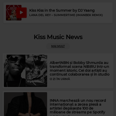
Kiss Kiss in the Summer by DJ Yaang
LANA DEL REY
–
SUMMERTIME (IMANBEK REMIX)
Kiss Music News
Magic FM
MAI MULT
GARETH GATES
–
ANYONE OF US
AlbertNBN și Bobby Shmurda au
transformat scena NIBIRU într-un
moment istoric. Cei doi artiști au
continuat colaborarea și în studio
O ZI ÎN URMĂ
INNA marchează un nou record
internațional: a zecea piesă a
artistei depășește 100 de
milioane de streams pe Spotify