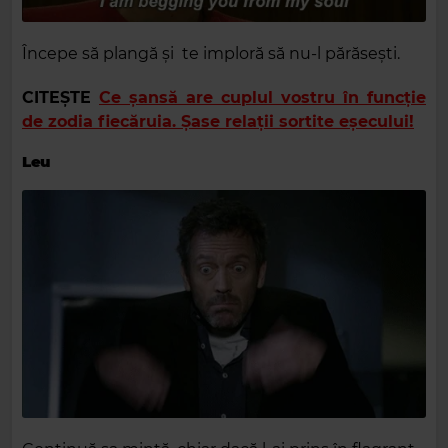
Începe să plangă și te imploră să nu-l părăsești.
CITEȘTE
Ce șansă are cuplul vostru în funcție
de zodia fiecăruia. Șase relații sortite eșecului!
Leu