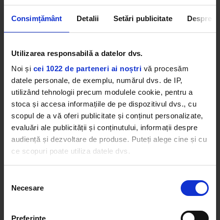
Consimțământ
Detalii
Setări publicitate
Despre
Recunoaște tot apoi jură că nu se va mai întâmpla
Utilizarea responsabilă a datelor dvs.
niciodată pentru că nu vrea să te piardă.
Noi și
cei 1022 de parteneri ai noștri
vă procesăm
Sagetător
datele personale, de exemplu, numărul dvs. de IP,
utilizând tehnologii precum modulele cookie, pentru a
stoca și accesa informațiile de pe dispozitivul dvs., cu
scopul de a vă oferi publicitate și conținut personalizate,
evaluări ale publicității și conținutului, informații despre
audiență și dezvoltare de produse. Puteți alege cine și cu
ce scopuri poate utiliza datele dvs.
Dacă ne permiteți, am dori, de asemenea:
Selecția
Necesare
Să colectăm informațiile cu privire la locația dvs.
consimțământului
geografică cu o exactitate de până la câțiva metri
Să vă identificăm dispozitivul scanândul-l în mod
Preferinţe