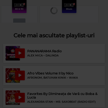
Cele mai ascultate playlist-uri
Rock 80s & 90s
PANANARAMA Radio
AEROSMITH
–
CRYIN'
ALEX MICA
–
DALINDA
Rock Blues
Afro Vibes Volume II by Nico
KOKO TAYLOR
–
WANG DANG DOODLE
AFRONOM, BATUHAN KINIK
–
WAKA
Favorites By Dimineața de Vară cu Boba &
Lucia
ALEXANDRA STAN
–
MR. SAXOBEAT (RADIO EDIT)