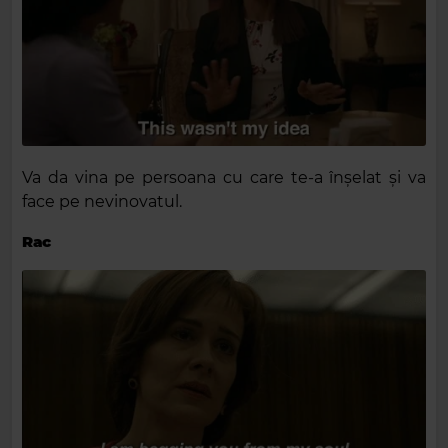
Va da vina pe persoana cu care te-a înșelat și va
face pe nevinovatul.
Rac