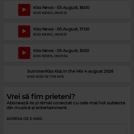
Kiss News - 05 August, 18:00
KISS NEWS
, 00:01:31
Kiss News - 05 August, 17:00
KISS NEWS
, 00:01:31
Kiss News - 05 August, 15:00
KISS NEWS
, 00:01:54
SummerKiss Kiss in the Mix 4 august 2026
KISS KISS IN THE MIX
Vrei să fim prieteni?
Abonează-te și rămâi conectat cu cele mai hot subiecte
din muzică și entertainment.
Magic Relax
ADRESA DE E-MAIL
JON KENNEDY
–
WERE JUST WAITING FOR YOU NOW