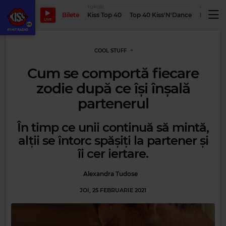
TOPURI
PODCASTUR
Bilete
Kiss Top 40
Top 40 Kiss'N'Dance
Podcastu
LIVE
COOL STUFF
Cum se comportă fiecare
zodie după ce își înșală
partenerul
În timp ce unii continuă să mintă,
alții se întorc spășiți la partener și
îi cer iertare.
Alexandra Tudose
JOI, 25 FEBRUARIE 2021