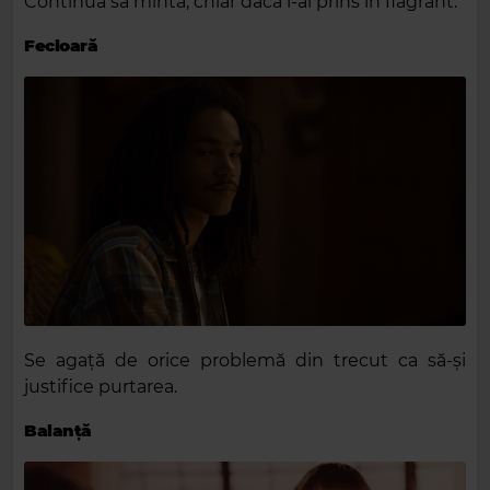
Continuă sa mintă, chiar dacă l-ai prins în flagrant.
Fecioară
Se agață de orice problemă din trecut ca să-și
justifice purtarea.
Balanță