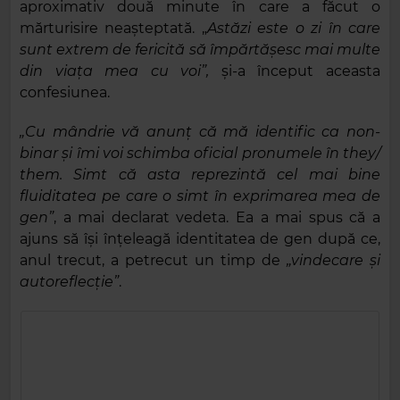
aproximativ două minute în care a făcut o
mărturisire neașteptată. „
Astăzi este o zi în care
sunt extrem de fericită să împărtăşesc mai multe
din viaţa mea cu voi”,
și-a început aceasta
confesiunea.
„Cu mândrie vă anunț că mă identific ca non-
binar şi îmi voi schimba oficial pronumele în they/
them. Simt că asta reprezintă cel mai bine
fluiditatea pe care o simt în exprimarea mea de
gen”
, a mai declarat vedeta. Ea a mai spus că a
ajuns să îşi înţeleagă identitatea de gen după ce,
anul trecut, a petrecut un timp de
„vindecare şi
autoreflecţie”
.