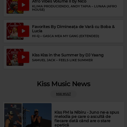
Afro Vibes Volume II by Nico
KLIMA PRODUCIENDO, ANDY TAPIA
–
LUNAA (AFRO
HOUSE)
Favorites By Dimineața de Vară cu Boba &
Lucia
HI-Q
–
GASCA MEA MY GANG (EXTENDED)
Kiss Kiss in the Summer by DJ Yaang
SAMUEL JACK
–
FEELS LIKE SUMMER
Magic FM
Magic Gold
UB40
–
RED RED WINE
ABBA
–
CHIQUITITTA
Kiss Music News
MAI MULT
Kiss FM la Nibiru - Juno ne-a spus
melodia pe care o ascultă de
fiecare dată când are o stare
apatică