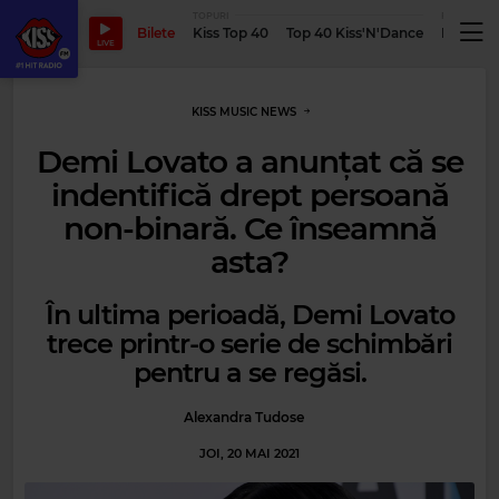
TOPURI
PODCASTUR
Bilete
Kiss Top 40
Top 40 Kiss'N'Dance
Podcastu
LIVE
KISS MUSIC NEWS
Demi Lovato a anunțat că se
indentifică drept persoană
non-binară. Ce înseamnă
asta?
În ultima perioadă, Demi Lovato
trece printr-o serie de schimbări
pentru a se regăsi.
Alexandra Tudose
JOI, 20 MAI 2021