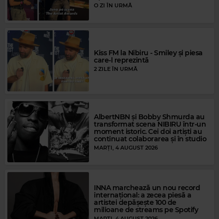
O ZI ÎN URMĂ
Kiss FM la Nibiru - Smiley și piesa
care-l reprezintă
Magic Party Mix
2 ZILE ÎN URMĂ
MAGIC PARTY MIX
–
MAGIC PARTY MIX
AlbertNBN și Bobby Shmurda au
transformat scena NIBIRU într-un
moment istoric. Cei doi artiști au
continuat colaborarea și în studio
MARȚI, 4 AUGUST 2026
INNA marchează un nou record
internațional: a zecea piesă a
artistei depășește 100 de
Magic 80s Hits
milioane de streams pe Spotify
ROY ORBISON
–
YOU GOT IT
MARȚI, 4 AUGUST 2026