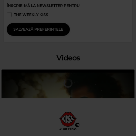
ÎNSCRIE-MĂ LA NEWSLETTER PENTRU
THE WEEKLY KISS
SALVEAZĂ PREFERINȚELE
Videos
Magic 80s Hits
BLACK
–
WONDERFUL LIFE
Magic 90s Hits
MARKY MARK
–
GOOD VIBRATION