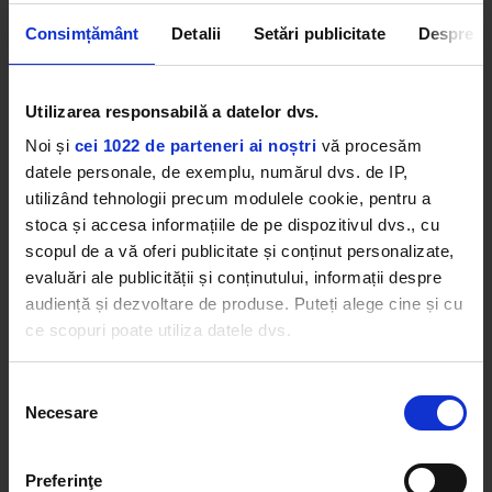
transformat într-o trilogie, iar cariera actorului
Consimțământ
Detalii
Setări publicitate
Despre
părea că este pe un trend ascendent.
Cu toate acestea, după „Rush Hour 3”, actorul a
Utilizarea responsabilă a datelor dvs.
mai apărut doar în două proiecte: „Silver Linings
Playbook” și „Long Halftime Walk de Billy Lynn”.
Noi și
cei 1022 de parteneri ai noștri
vă procesăm
Potrivit presei, acesta și-a schimbat prioritățile și a
datele personale, de exemplu, numărul dvs. de IP,
început să-și aleagă rolurile mai atent.
utilizând tehnologii precum modulele cookie, pentru a
stoca și accesa informațiile de pe dispozitivul dvs., cu
Shannyn Sossamon
scopul de a vă oferi publicitate și conținut personalizate,
evaluări ale publicității și conținutului, informații despre
audiență și dezvoltare de produse. Puteți alege cine și cu
ce scopuri poate utiliza datele dvs.
Dacă ne permiteți, am dori, de asemenea:
Selecția
Necesare
Să colectăm informațiile cu privire la locația dvs.
consimțământului
geografică cu o exactitate de până la câțiva metri
Să vă identificăm dispozitivul scanândul-l în mod
Preferinţe