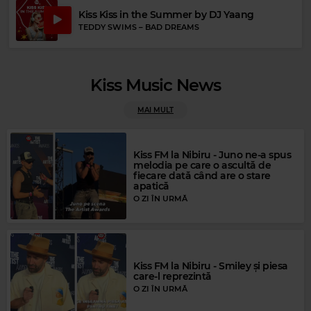
Kiss Kiss in the Summer by DJ Yaang
Magic FM
TEDDY SWIMS
–
BAD DREAMS
MAGIC FM
–
PUBLICITATE
Kiss Music News
MAI MULT
Kiss FM la Nibiru - Juno ne-a spus
melodia pe care o ascultă de
fiecare dată când are o stare
apatică
O ZI ÎN URMĂ
Magic Gold
GERRY RAFFERTY
–
BAKER STREET
Kiss FM la Nibiru - Smiley și piesa
care-l reprezintă
O ZI ÎN URMĂ