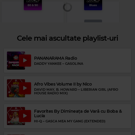
Cele mai ascultate playlist-uri
PANANARAMA Radio
Rock Blues
DADDY YANKEE
–
GASOLINA
BB KING
–
I GET SO WEARY
Rock 80s & 90s
GENESIS
–
LAND OF CONFUSION
Afro Vibes Volume II by Nico
DAVID MAY, B. HOWARD
–
LIBERIAN GIRL (AFRO
HOUSE RADIO MIX)
Favorites By Dimineața de Vară cu Boba &
Lucia
HI-Q
–
GASCA MEA MY GANG (EXTENDED)