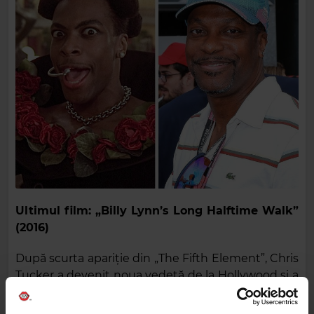
Ultimul film: „Billy Lynn’s Long Halftime Walk”
(2016)
După scurta apariție din „The Fifth Element”, Chris
Tucker a devenit noua vedetă de la Hollywood și a
făcut furori cu rolul din „Rush Hour”. Acesta din
urmă a avut atât de mult succes, încât s-a