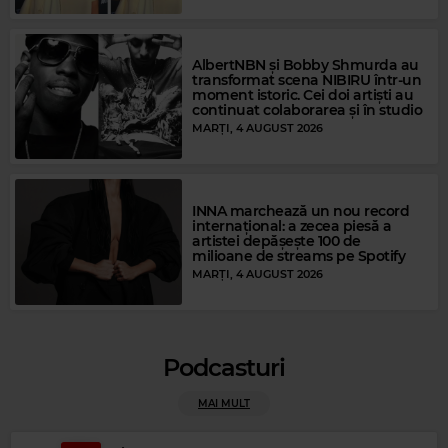
AlbertNBN și Bobby Shmurda au
transformat scena NIBIRU într-un
moment istoric. Cei doi artiști au
continuat colaborarea și în studio
MARȚI, 4 AUGUST 2026
INNA marchează un nou record
internațional: a zecea piesă a
artistei depășește 100 de
milioane de streams pe Spotify
Magic Party Mix
MARȚI, 4 AUGUST 2026
MAGIC PARTY MIX
–
MAGIC PARTY MIX
Podcasturi
MAI MULT