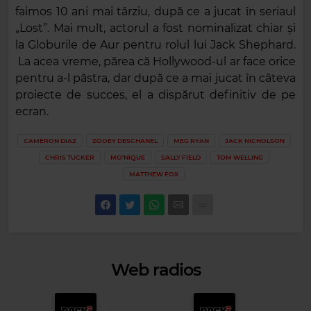
faimos 10 ani mai târziu, după ce a jucat în seriaul
„Lost”. Mai mult, actorul a fost nominalizat chiar și
la Globurile de Aur pentru rolul lui Jack Shephard.
La acea vreme, părea că Hollywood-ul ar face orice
pentru a-l păstra, dar după ce a mai jucat în câteva
proiecte de succes, el a dispărut definitiv de pe
ecran.
CAMERON DIAZ
ZOOEY DESCHANEL
MEG RYAN
JACK NICHOLSON
CHRIS TUCKER
MO’NIQUE
SALLY FIELD
TOM WELLING
MATTHEW FOX
Web radios