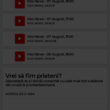
Kiss News - 07 August, 18:00
KISS NEWS
, 00:01:31
Kiss News - 07 August, 17:00
KISS NEWS
, 00:01:31
Kiss News - 07 August, 15:00
KISS NEWS
, 00:02:08
Kiss News - 06 August, 18:00
KISS NEWS
, 00:01:31
Vrei să fim prieteni?
Abonează-te și rămâi conectat cu cele mai hot subiecte
din muzică și entertainment.
Magic Relax
LEXMORRIS, MICHELLE RAY, DEE DEE HALLIGAN, JUNIOR TORELLO,
ADRESA DE E-MAIL
DEEP MAGE, DEE DEE HALLIGAN, JUNIOR TORELLO
–
WHAT IS LOVE