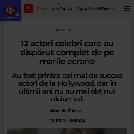
TOPURI
PODCASTUR
Bilete
Kiss Top 40
Top 40 Kiss'N'Dance
Podcastu
LIVE
COOL STUFF
12 actori celebri care au
dispărut complet de pe
marile ecrane
Au fost printre cei mai de succes
actori de la Hollywood, dar în
ultimii ani nu au mai obținut
niciun rol.
Alexandra Tudose
VINERI, 18 IUNIE 2021