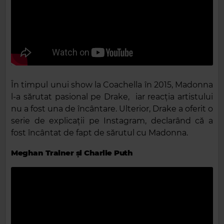
În timpul unui show la Coachella în 2015, Madonna
l-a sărutat pasional pe Drake, iar reacția artistului
nu a fost una de încântare. Ulterior, Drake a oferit o
serie de explicații pe Instagram, declarând că a
fost încântat de fapt de sărutul cu Madonna.
Meghan Trainer și Charlie Puth