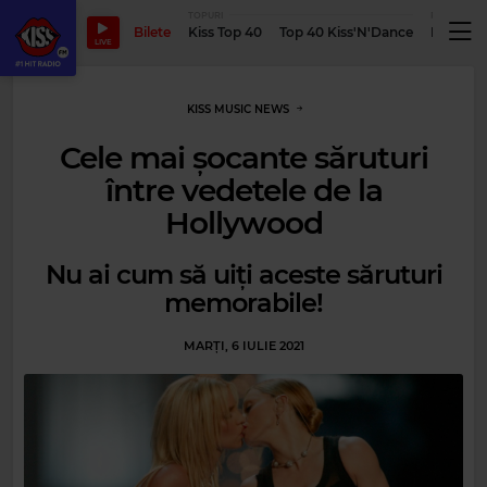
TOPURI
PODCASTUR
Bilete
Kiss Top 40
Top 40 Kiss'N'Dance
Podcastu
LIVE
KISS MUSIC NEWS
Cele mai șocante săruturi
între vedetele de la
Hollywood
Nu ai cum să uiți aceste săruturi
memorabile!
MARȚI, 6 IULIE 2021