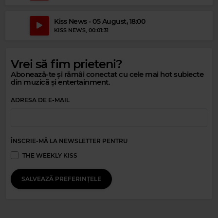
Kiss News - 05 August, 18:00
KISS NEWS
, 00:01:31
Vrei să fim prieteni?
Abonează-te și rămâi conectat cu cele mai hot subiecte
din muzică și entertainment.
ADRESA DE E-MAIL
ÎNSCRIE-MĂ LA NEWSLETTER PENTRU
THE WEEKLY KISS
Magic Relax
RUMER
–
ARTHUR'S THEME (THE BEST THAT YOU CAN DO)
SALVEAZĂ PREFERINȚELE
(CHRISTOPHER CROSS)