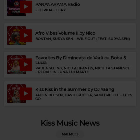
PANANARAMA Radio
FLO RIDA
–
I CRY
Rock 80s & 90s
Rock Blues
WHEATUS
–
TEENAGE DIRTBAG
JOHNNY WINTER
–
LIFE IS HARD
Afro Vibes Volume II by Nico
BONTAN, SURYA SEN
–
WILE OUT (FEAT. SURYA SEN)
Favorites By Dimineața de Vară cu Boba &
Lucia
PAULA SELING, NICU ALIFANTIS, NICHITA STANESCU
–
PLOAIE IN LUNA LUI MARTE
Kiss Kiss in the Summer by DJ Yaang
JADEN BOJSEN, DAVID GUETTA, SAMI BRIELLE
–
LET'S
GO
Kiss Music News
MAI MULT