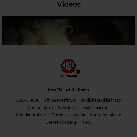
Videos
Magic 80s Hits
Magic 90s Hits
SOUL II SOUL
–
BACK TO LIFE
EIFFEL 65
–
BLUE (DA BA DEE)
Kiss FM
– #1 Hit Radio
021 318 8000
office@kissfm.ro
publicitate@kissfm.ro
Contact form
Newsletter
Date societate
Cod deontologic
Termeni și condiții
Confidențialitate
Costi & Adrian Saguna & Benzol – Solo tu -1
Despre cookie-uri
CNA