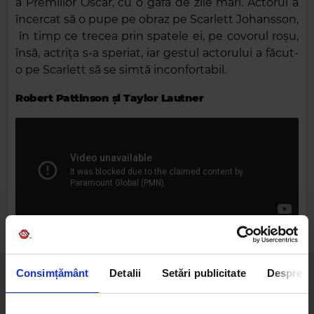
a Premiilor Oscar, cu o gafă de zile mari. Actorul a
încercat să o pupe pe obraz pe Scarlett Johansson,
în timp ce trecea prin spatele ei, pe covorul roșu,
însă, actrița s-a speriat, iar gestul actorului a făcut-
o pe Scarlett să se simtă inconfortabil.
Robert Pattinson și Taylor Lautner
Deși Robert Pattinson și Kristen Stewart au
câștigat trofeul MTV Movie Award pentru „Cel mai
Consimțământ
Detalii
Setări publicitate
Despre
bun sărut” de pe marile ecrane, Rob a decis să
recreeze acel moment, pe scenă, alături de un alt