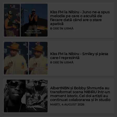
Magic FM
ELVIS PRESLEY
–
CAN'T HELP FALLING IN LOVE
Kiss FM la Nibiru - Juno ne-a spus
melodia pe care o ascultă de
fiecare dată când are o stare
apatică
8 ORE ÎN URMĂ
Kiss FM la Nibiru - Smiley și piesa
care-l reprezintă
8 ORE ÎN URMĂ
AlbertNBN și Bobby Shmurda au
Magic Gold
transformat scena NIBIRU într-un
ADRIANO CELENTANO
–
PREGHERO
moment istoric. Cei doi artiști au
continuat colaborarea și în studio
MARȚI, 4 AUGUST 2026