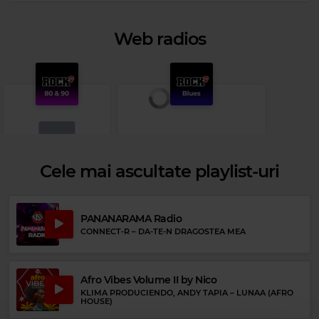
Web radios
Cele mai ascultate playlist-uri
Rock 80s & 90s
PANANARAMA Radio
METALLICA
–
FUEL
CONNECT-R
–
DA-TE-N DRAGOSTEA MEA
Rock Blues
JOHNNY WINTER
–
LIFE IS HARD
Afro Vibes Volume II by Nico
KLIMA PRODUCIENDO, ANDY TAPIA
–
LUNAA (AFRO
HOUSE)