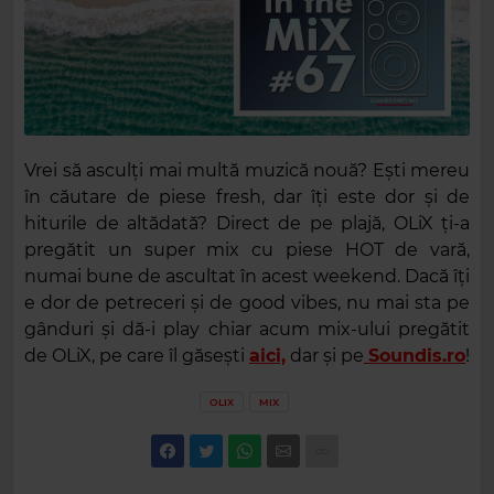
Vrei să asculți mai multă muzică nouă? Ești mereu
în căutare de piese fresh, dar îți este dor și de
hiturile de altădată? Direct de pe plajă, OLiX ți-a
pregătit un super mix cu piese HOT de vară,
numai bune de ascultat în acest weekend. Dacă îți
e dor de petreceri și de good vibes, nu mai sta pe
gânduri și dă-i play chiar acum mix-ului pregătit
de OLiX, pe care îl găsești
aici,
dar și pe
Soundis.ro
!
OLIX
MIX