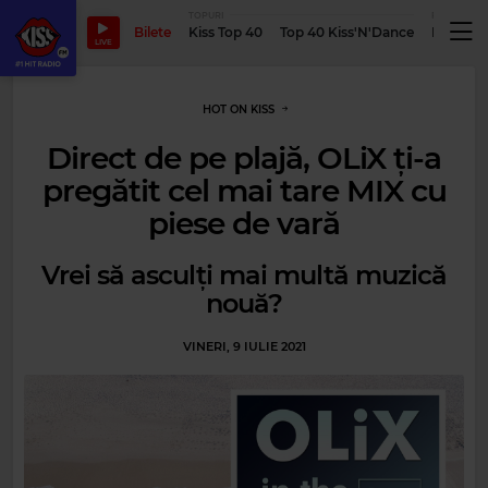
TOPURI
PODCASTUR
Bilete
Kiss Top 40
Top 40 Kiss'N'Dance
Podcastu
LIVE
HOT ON KISS
Direct de pe plajă, OLiX ți-a
pregătit cel mai tare MIX cu
piese de vară
Vrei să asculți mai multă muzică
nouă?
VINERI, 9 IULIE 2021