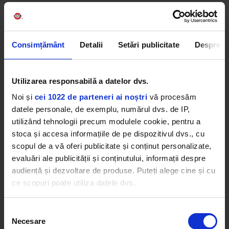
Favorites By Dimineața de Vară cu Boba &
Lucia
GENIUS
–
VARA
Consimțământ
Detalii
Setări publicitate
Despre
Kiss Kiss in the Summer by DJ Yaang
CALVIN HARRIS
–
SUMMER
Utilizarea responsabilă a datelor dvs.
Magic Gold
Noi și
cei 1022 de parteneri ai noștri
vă procesăm
Magic FM
STING
–
IT'S PROBABLY ME
datele personale, de exemplu, numărul dvs. de IP,
Kiss Music News
JAMES ARTHUR
–
IMPOSSIBLE
utilizând tehnologii precum modulele cookie, pentru a
stoca și accesa informațiile de pe dispozitivul dvs., cu
MAI MULT
scopul de a vă oferi publicitate și conținut personalizate,
evaluări ale publicității și conținutului, informații despre
audiență și dezvoltare de produse. Puteți alege cine și cu
Kiss FM la Nibiru - Juno ne-a spus
melodia pe care o ascultă de
ce scopuri poate utiliza datele dvs.
fiecare dată când are o stare
apatică
JOI, 6 AUGUST 2026
Dacă ne permiteți, am dori, de asemenea:
Selecția
Necesare
Să colectăm informațiile cu privire la locația dvs.
consimțământului