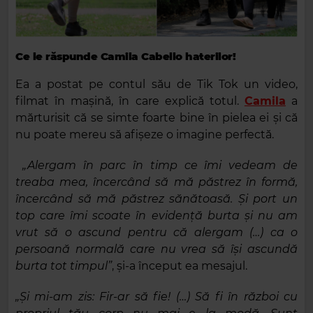
Ce le răspunde Camila Cabello haterilor!
Ea a postat pe contul său de Tik Tok un video,
filmat în mașină, în care explică totul.
Camila
a
mărturisit că se simte foarte bine în pielea ei și că
nu poate mereu să afișeze o imagine perfectă.
„Alergam în parc în timp ce îmi vedeam de
treaba mea, încercând să mă păstrez în formă,
încercând să mă păstrez sănătoasă. Și port un
top care îmi scoate în evidență burta și nu am
vrut să o ascund pentru că alergam (…) ca o
persoană normală care nu vrea să își ascundă
burta tot timpul”
, și-a început ea mesajul.
„Și mi-am zis: Fir-ar să fie! (…) Să fi în război cu