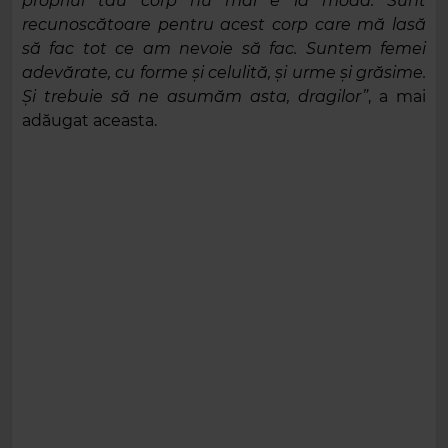
propriul tău corp nu mai e la modă. Sunt
recunoscătoare pentru acest corp care mă lasă
să fac tot ce am nevoie să fac. Suntem femei
adevărate, cu forme și celulită, și urme și grăsime.
Și trebuie să ne asumăm asta, dragilor”
, a mai
adăugat aceasta.