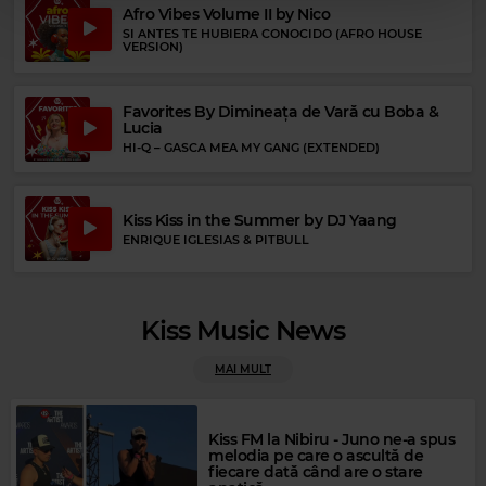
SCORPIONS
–
SEND ME AN ANGEL
Afro Vibes Volume II by Nico
SI ANTES TE HUBIERA CONOCIDO (AFRO HOUSE
VERSION)
Favorites By Dimineața de Vară cu Boba &
Lucia
HI-Q
–
GASCA MEA MY GANG (EXTENDED)
Kiss Kiss in the Summer by DJ Yaang
ENRIQUE IGLESIAS & PITBULL
Kiss Music News
MAI MULT
Rock Blues
ALBERT COLLINS
–
COLD, COLD FEELING
Kiss FM la Nibiru - Juno ne-a spus
melodia pe care o ascultă de
fiecare dată când are o stare