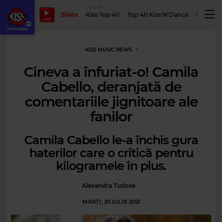
TOPURI
PODCASTUR
Bilete
Kiss Top 40
Top 40 Kiss'N'Dance
Podcastu
LIVE
KISS MUSIC NEWS
Cineva a înfuriat-o! Camila
Cabello, deranjată de
comentariile jignitoare ale
fanilor
Camila Cabello le-a închis gura
haterilor care o critică pentru
kilogramele în plus.
Alexandra Tudose
MARȚI, 20 IULIE 2021