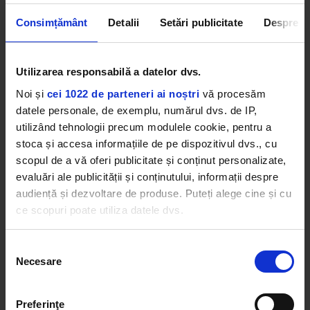
Consimțământ
Detalii
Setări publicitate
Despre
Utilizarea responsabilă a datelor dvs.
Noi și
cei 1022 de parteneri ai noștri
vă procesăm
datele personale, de exemplu, numărul dvs. de IP,
utilizând tehnologii precum modulele cookie, pentru a
stoca și accesa informațiile de pe dispozitivul dvs., cu
scopul de a vă oferi publicitate și conținut personalizate,
evaluări ale publicității și conținutului, informații despre
audiență și dezvoltare de produse. Puteți alege cine și cu
ce scopuri poate utiliza datele dvs.
Dacă ne permiteți, am dori, de asemenea:
Selecția
Necesare
Să colectăm informațiile cu privire la locația dvs.
consimțământului
geografică cu o exactitate de până la câțiva metri
Să vă identificăm dispozitivul scanândul-l în mod
Preferinţe