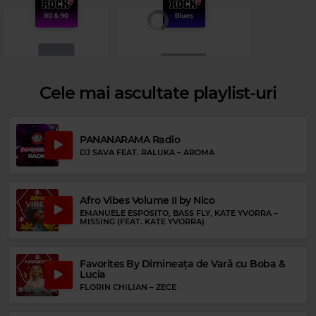
Cele mai ascultate playlist-uri
Rock 80s & 90s
PANANARAMA Radio
RAMMSTEIN
–
ENGEL
DJ SAVA FEAT. RALUKA
–
AROMA
Rock Blues
SLIM HARPO
–
I'M A KING BEE
Afro Vibes Volume II by Nico
EMANUELE ESPOSITO, BASS FLY, KATE YVORRA
–
MISSING (FEAT. KATE YVORRA)
Favorites By Dimineața de Vară cu Boba &
Lucia
FLORIN CHILIAN
–
ZECE