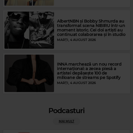
AlbertNBN și Bobby Shmurda au
transformat scena NIBIRU într-un
moment istoric. Cei doi artiști au
Magic Gold
continuat colaborarea și în studio
BONEY M
–
RIVERS OF BABYLON
MARȚI, 4 AUGUST 2026
INNA marchează un nou record
internațional: a zecea piesă a
artistei depășește 100 de
milioane de streams pe Spotify
MARȚI, 4 AUGUST 2026
Podcasturi
MAI MULT