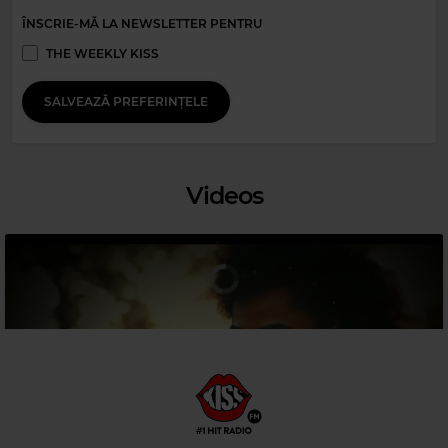
ÎNSCRIE-MĂ LA NEWSLETTER PENTRU
THE WEEKLY KISS
Magic Relax
SALVEAZĂ PREFERINȚELE
TOM SPEIGHT
–
I WANNA DANCE WITH SOMEBODY (WHO LOVES ME)
Videos
Magic 80s Hits