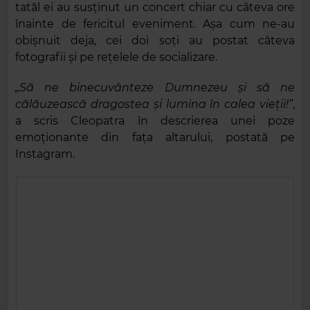
tatăl ei au susținut un concert chiar cu câteva ore
înainte de fericitul eveniment. Așa cum ne-au
obișnuit deja, cei doi soți au postat câteva
fotografii și pe rețelele de socializare.
„Să ne binecuvânteze Dumnezeu și să ne
călăuzească dragostea și lumina în calea vieții!”
,
a scris Cleopatra în descrierea unei poze
emoționante din fața altarului, postată pe
Instagram.