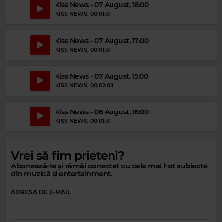
Magic Party Mix
Kiss News - 07 August, 18:00
KISS NEWS
, 00:01:31
MAGIC PARTY MIX
–
MAGIC PARTY MIX
Kiss News - 07 August, 17:00
KISS NEWS
, 00:01:31
Kiss News - 07 August, 15:00
KISS NEWS
, 00:02:08
Kiss News - 06 August, 18:00
KISS NEWS
, 00:01:31
Vrei să fim prieteni?
Abonează-te și rămâi conectat cu cele mai hot subiecte
din muzică și entertainment.
ADRESA DE E-MAIL