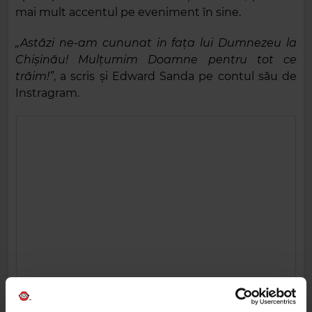
mai mult accentul pe eveniment în sine.
„Astăzi ne-am cununat in fața lui Dumnezeu la
Chișinău! Mulțumim Doamne pentru tot ce
trăim!”
, a scris și Edward Sanda pe contul său de
Instragram.