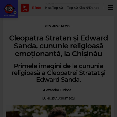
TOPURI
PODCASTUR
Bilete
Kiss Top 40
Top 40 Kiss'N'Dance
Podcastu
LIVE
KISS MUSIC NEWS
Cleopatra Stratan şi Edward
Sanda, cununie religioasă
emoționantă, la Chişinău
Primele imagini de la cununia
religioasă a Cleopatrei Stratat și
Edward Sanda.
Alexandra Tudose
LUNI, 23 AUGUST 2021