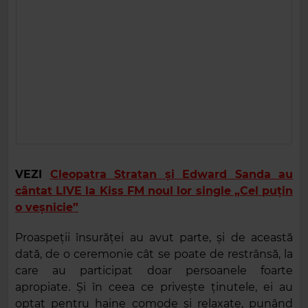
VEZI
Cleopatra Stratan și Edward Sanda au
cântat LIVE la Kiss FM noul lor single „Cel puțin
o veșnicie”
Proaspeții însurăței au avut parte, și de această
dată, de o ceremonie cât se poate de restrânsă, la
care au participat doar persoanele foarte
apropiate. Și în ceea ce privește ținutele, ei au
optat pentru haine comode și relaxate, punând