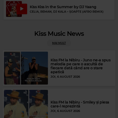
Kiss Kiss in the Summer by DJ Yaang
CELIA, REMAN, DJ KALA
–
ȘOAPTE (AFRO REMIX)
Kiss Music News
MAI MULT
Kiss FM la Nibiru - Juno ne-a spus
Magic FM
melodia pe care o ascultă de
fiecare dată când are o stare
ELTON JOHN & KIKI DEE
–
DON'T GO BREAKING MY HEART
apatică
JOI, 6 AUGUST 2026
Kiss FM la Nibiru - Smiley și piesa
care-l reprezintă
JOI, 6 AUGUST 2026