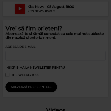
Kiss News - 05 August, 18:00
KISS NEWS
, 00:01:31
Vrei să fim prieteni?
Abonează-te și rămâi conectat cu cele mai hot subiecte
din muzică și entertainment.
Magic Party Mix
ADRESA DE E-MAIL
MAGIC PARTY MIX
–
MAGIC PARTY MIX
ÎNSCRIE-MĂ LA NEWSLETTER PENTRU
THE WEEKLY KISS
SALVEAZĂ PREFERINȚELE
Videos