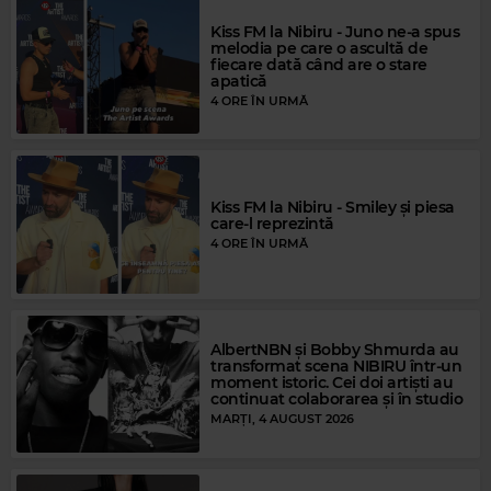
Kiss FM la Nibiru - Juno ne-a spus
melodia pe care o ascultă de
fiecare dată când are o stare
Rock Blues
apatică
HENRIK FREISCHLADER
–
THE MEMORY OF OUR LOVE
4 ORE ÎN URMĂ
Kiss FM la Nibiru - Smiley și piesa
care-l reprezintă
4 ORE ÎN URMĂ
AlbertNBN și Bobby Shmurda au
transformat scena NIBIRU într-un
moment istoric. Cei doi artiști au
continuat colaborarea și în studio
MARȚI, 4 AUGUST 2026
Magic FM
MAGIC FM
–
ALWAYS THE BEST MUSIC