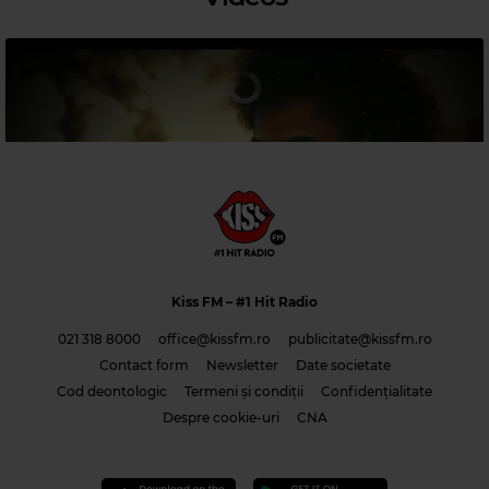
Magic Relax
AMARANTH COVE
–
WHEN WE WERE FRIENDS
Kiss FM
– #1 Hit Radio
021 318 8000
office@kissfm.ro
publicitate@kissfm.ro
Contact form
Newsletter
Date societate
Cod deontologic
Termeni și condiții
Confidențialitate
Costi & Adrian Saguna & Benzol – Solo tu -1
Despre cookie-uri
CNA
Magic 80s Hits