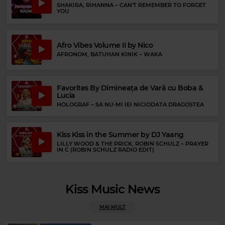
SHAKIRA, RIHANNA
–
CAN'T REMEMBER TO FORGET
YOU
Rock 80s & 90s
Afro Vibes Volume II by Nico
ZZ TOP
–
SHARP DRESSED MAN VAR 2
AFRONOM, BATUHAN KINIK
–
WAKA
Favorites By Dimineața de Vară cu Boba &
Lucia
HOLOGRAF
–
SA NU-MI IEI NICIODATA DRAGOSTEA
Kiss Kiss in the Summer by DJ Yaang
LILLY WOOD & THE PRICK, ROBIN SCHULZ
–
PRAYER
IN C (ROBIN SCHULZ RADIO EDIT)
Kiss Music News
MAI MULT