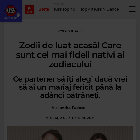
TOPURI
PODCASTUR
Bilete
Kiss Top 40
Top 40 Kiss'N'Dance
Podcastu
LIVE
COOL STUFF
Zodii de luat acasă! Care
sunt cei mai fideli nativi ai
zodiacului
Ce partener să îți alegi dacă vrei
să ai un mariaj fericit până la
adânci bătrâneți.
Alexandra Tudose
VINERI, 3 SEPTEMBRIE 2021