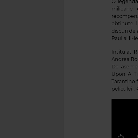
O legendă
milioane 
recompensa
obținute 
discuri de 
Paul al II-le
Intitulat 
Andrea Boc
De asemen
Upon A Ti
Tarantino 
peliculei „Ki