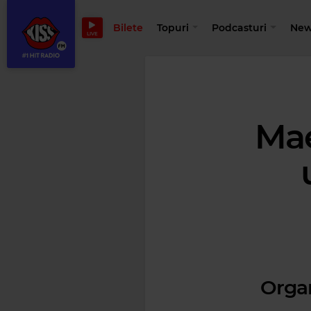
Bilete
Topuri
Podcasturi
New
LIVE
Mae
Organ