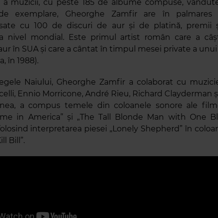
 a muzicii, cu peste 185 de albume compuse, vândute
de exemplare, Gheorghe Zamfir are în palmares 
te cu 100 de discuri de aur și de platină, premii și
la nivel mondial. Este primul artist român care a câș
aur în SUA și care a cântat în timpul mesei private a unu
a, în 1988).
Regele Naiului, Gheorghe Zamfir a colaborat cu muzici
elli, Ennio Morricone, André Rieu, Richard Clayderman și m
ea, a compus temele din coloanele sonore ale filme
me in America” și „The Tall Blonde Man with One Bl
folosind interpretarea piesei „Lonely Shepherd” în coloa
ll Bill”.