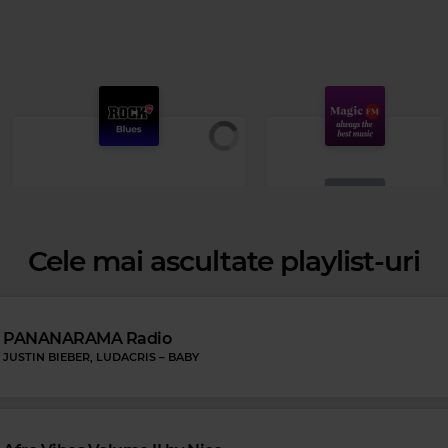
Cele mai ascultate playlist-uri
Magic FM
PANANARAMA Radio
MAGIC FM
–
PUBLICITATE
JUSTIN BIEBER, LUDACRIS
–
BABY
Rock Blues
ALBERT CUMMINGS
–
LONELY BED