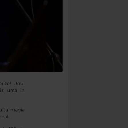
rize! Unul
ir
, urcă în
culta magia
nali.