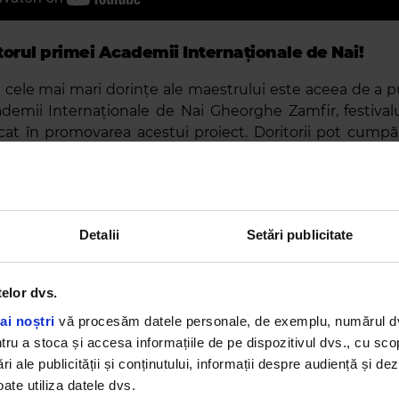
torul primei Academii Internaționale de Nai!
 cele mai mari dorințe ale maestrului este aceea de a 
ademii Internaționale de Nai Gheorghe Zamfir, festiva
icat în promovarea acestui proiect. Doritorii pot cumpă
in viitoarea clădire a Academiei Internaționale de N
pe platforma clapart.com.
e vor achiziționa își vor vedea numele în calitate d
Detalii
Setări publicitate
” în zona Amfiteatrului Academiei cu ajutorul tehn
 Augmentată).
telor dvs.
LD, va fi lansată și o colecție de NFT-uri (Non Fungi
 din momentele memorabile create de Gheorghe Zamfir.
ai noștri
vă procesăm datele personale, de exemplu, numărul dvs.
u a stoca și accesa informațiile de pe dispozitivul dvs., cu scopu
ri ale publicității și conținutului, informații despre audiență și d
ate utiliza datele dvs.