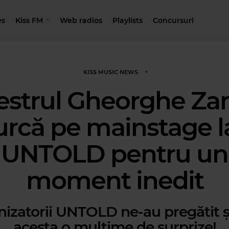
s
Kiss FM
Web radios
Playlists
Concursuri
KISS MUSIC NEWS
strul Gheorghe Za
urcă pe mainstage l
UNTOLD pentru un
moment inedit
izatorii UNTOLD ne-au pregătit ș
acesta o mulțime de surprize!