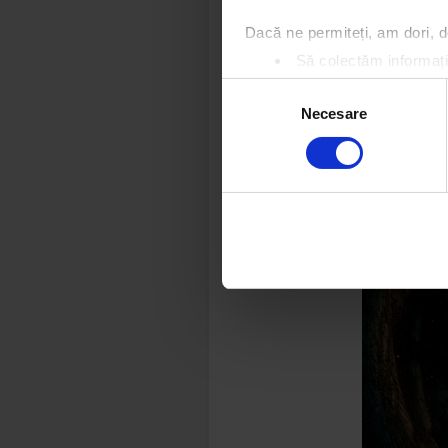
Dacă ne permiteți, am dori,
Să colectăm informații
Să vă identificăm disp
Selecția
Găsiți mai multe informații d
Necesare
consimțământului
Vă puteți modifica sau retra
Folosim cookie-uri pentru a pe
traficul. De asemenea, le ofer
care folosiți site-ul nostru. A
lor.