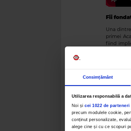
Fii fonda
Una dintre
primei Ac
fiind impl
virtuale d
Zamfir de 
Cei care l
Consimțământ
,,plutind
(Realitate
Utilizarea responsabilă a da
După UNTO
rezultată
Noi și
cei 1022 de parteneri 
precum modulele cookie, pentr
conținut personalizate, evaluă
alege cine și cu ce scopuri po