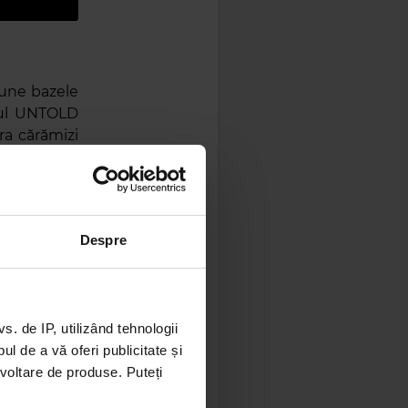
pune bazele
lul UNTOLD
ra cărămizi
ai Gheorghe
e fondatori
Despre
ologiei AR
ble Tokes)
 de IP, utilizând tehnologii
l de a vă oferi publicitate și
ezvoltare de produse. Puteți