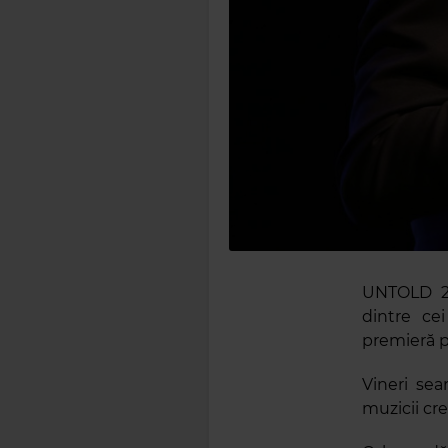
UNTOLD 20
dintre ce
premieră p
Vineri sea
muzicii cre