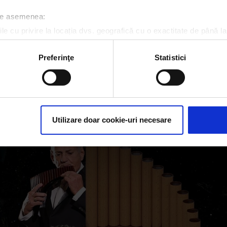
 de asemenea:
le cu privire la locația dvs. geografică cu o exactitate de până la
ozitivul scanândul-l în mod activ după caracteristici specifice (
espre procesarea datelor dvs. personale și configurați-vă preferin
Preferinţe
Statistici
ge oricând acordul din Declarația despre modulele cookie.
rsonaliza conținutul și anunțurile, pentru a oferi funcții de rețele
im partenerilor de rețele sociale, de publicitate și de analize info
ceștia le pot combina cu alte informații oferite de dvs. sau culese î
Utilizare doar cookie-uri necesare