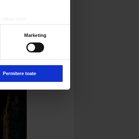
 câțiva metri
amprentare)
țele la
secțiunea cu detalii
.
Marketing
 sociale și pentru a analiza
rmații cu privire la modul în
n urma folosirii serviciilor
Permitere toate