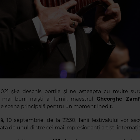
21 și-a deschis porțile și ne așteaptă cu multe surp
i mai buni naiști ai lumii, maestrul
Gheorghe Zamf
e scena principală pentru un moment inedit.
ră, 10 septembrie, de la 22:30, fanii festivalului vor as
ată de unul dintre cei mai impresionanți artiști internațio