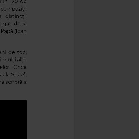
 în 120 de
compoziții
 distincții
tigat două
i Papă (Ioan
eni de top:
ulți alții.
lor ,,Once
ack Shoe”,
na sonoră a