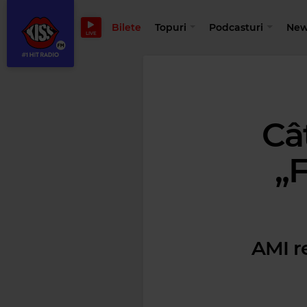
Bilete
Topuri
Podcasturi
New
LIVE
Câ
„F
AMI re