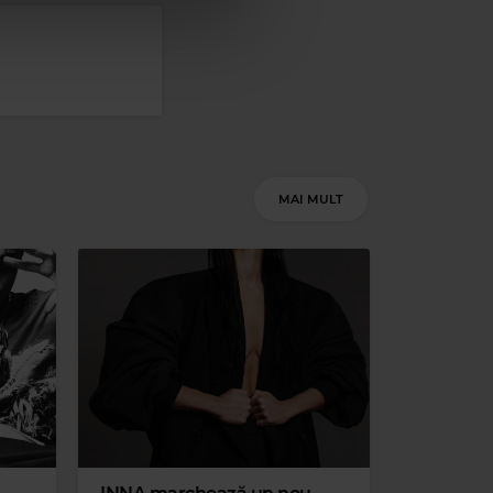
MAI MULT
Magic Relax
MUSIC TRAVEL LOVE
–
STAND BY ME