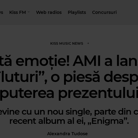
s
Kiss FM
Web radios
Playlists
Concursuri
KISS MUSIC NEWS
tă emoție! AMI a lan
luturi”, o piesă des
puterea prezentulu
vine cu un nou single, parte din 
recent album al ei, „Enigma”.
Alexandra Tudose