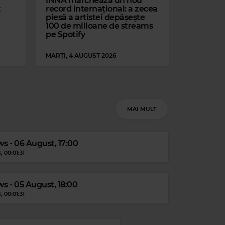
INNA marchează un nou
t
record internațional: a zecea
piesă a artistei depășește
100 de milioane de streams
pe Spotify
MARȚI, 4 AUGUST 2026
Magic 80s Hits
BOY MEETS GIRL
–
WAITING FOR A STAR TO FALL
MAI MULT
s - 06 August, 17:00
S
, 00:01:31
s - 05 August, 18:00
S
, 00:01:31