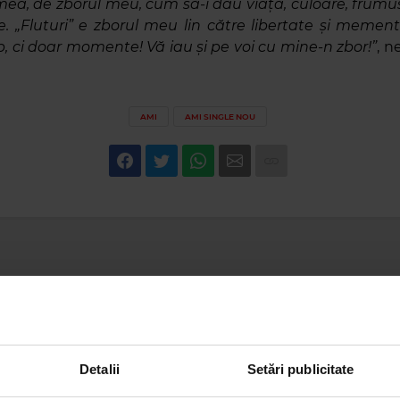
mea, de zborul meu, cum să-i dau viață, culoare, frumus
e. „Fluturi” e zborul meu lin către libertate și memen
p, ci doar momente! Vă iau și pe voi cu mine-n zbor!”
, n
AMI
AMI SINGLE NOU
Detalii
Setări publicitate