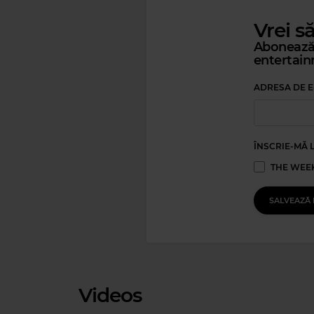
Vrei s
Abonează-
entertain
Magic 90s Hits
Magic Ja
ADRESA DE E
ERIC CLAPTON
–
LAYLA (UNPLUGGED)
NINA SIMONE
–
IF I SH
ÎNSCRIE-MĂ 
THE WEEK
SALVEAZĂ 
Videos