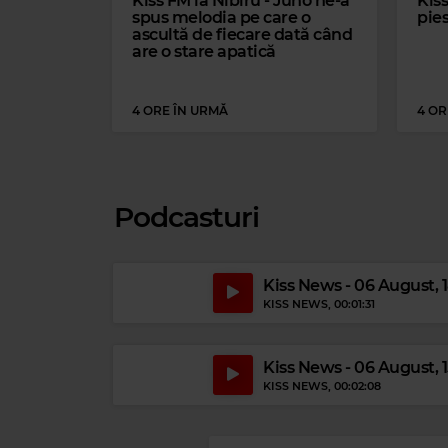
Kiss FM la Nibiru - Juno ne-a
Kiss
spus melodia pe care o
pies
ascultă de fiecare dată când
are o stare apatică
4 ORE ÎN URMĂ
4 OR
Podcasturi
Kiss News - 06 August, 
KISS NEWS
, 00:01:31
Kiss News - 06 August, 
KISS NEWS
, 00:02:08