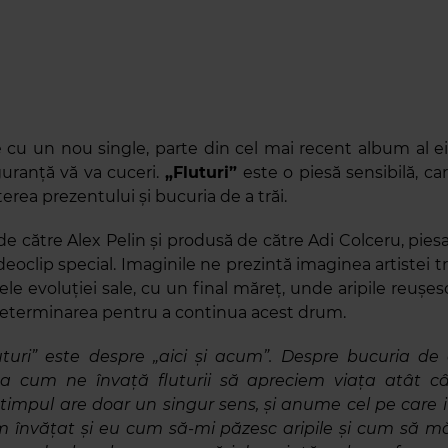
 cu un nou single, parte din cel mai recent album al ei
guranță vă va cuceri.
„Fluturi”
este o piesă sensibilă, ca
rea prezentului și bucuria de a trăi.
 către Alex Pelin și produsă de către Adi Colceru, pies
deoclip special. Imaginile ne prezintă imaginea artistei 
le evoluției sale, cu un final măreț, unde aripile reușesc
 determinarea pentru a continua acest drum.
uturi” este despre „aici și acum”. Despre bucuria de 
șa cum ne învață fluturii să apreciem viața atât câ
timpul are doar un singur sens, și anume cel pe care i
m învățat și eu cum să-mi păzesc aripile și cum să m