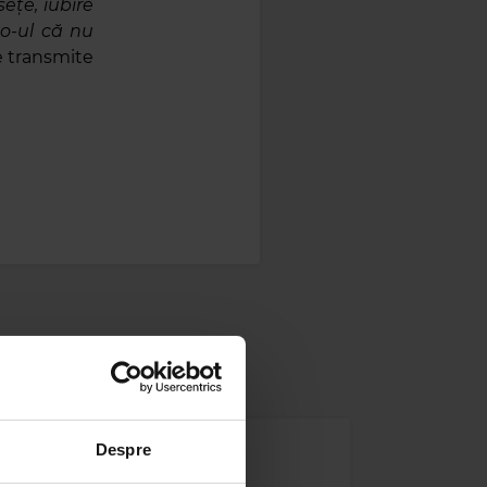
ețe, iubire
to-ul că nu
e transmite
Despre