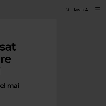
Login
sat
pre
i
cel mai