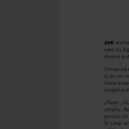
AMI
revine
care cu si
despre pute
Compusă de
și de un vi
toate etape
curajul și
„Piesa „Fl
simplu. A
pentru că 
În timp a