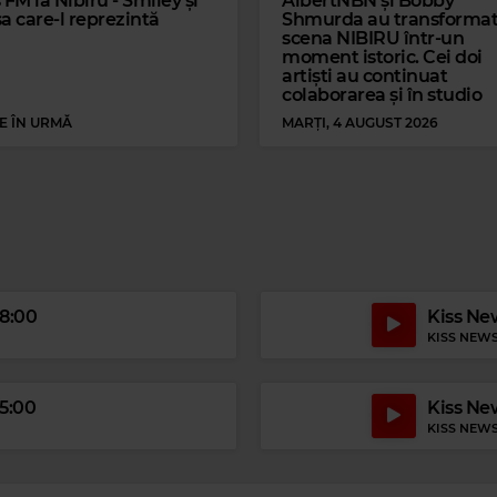
 FM la Nibiru - Smiley și
AlbertNBN și Bobby
a care-l reprezintă
Shmurda au transforma
scena NIBIRU într-un
moment istoric. Cei doi
artiști au continuat
colaborarea și în studio
E ÎN URMĂ
MARȚI, 4 AUGUST 2026
18:00
Kiss New
KISS NEW
15:00
Kiss New
KISS NEW