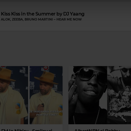
Kiss Kiss in the Summer by DJ Yaang
ALOK, ZEEBA, BRUNO MARTINI
–
HEAR ME NOW
Magic Party Mix
MAGIC PARTY MIX
–
MAGIC PARTY MIX