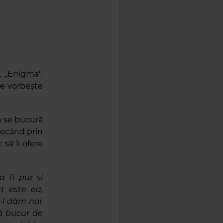
, „Enigma",
re vorbește
a se bucură
trecând prin
 să îi ofere
a fi pur și
t este ea,
-l dăm noi.
ă bucur de