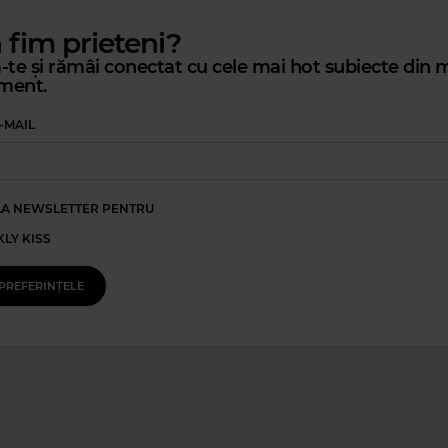
ă fim prieteni?
te și rămâi conectat cu cele mai hot subiecte din m
ment.
zz
-MAIL
OULD LOSE YOU
LA NEWSLETTER PENTRU
LY KISS
PREFERINȚELE