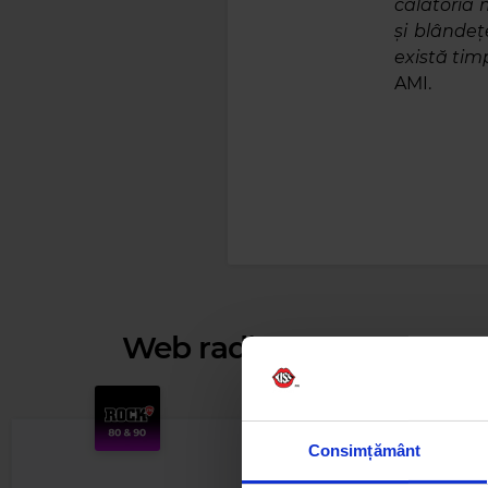
călătoria 
și blândeț
există tim
AMI.
Web radios
Consimțământ