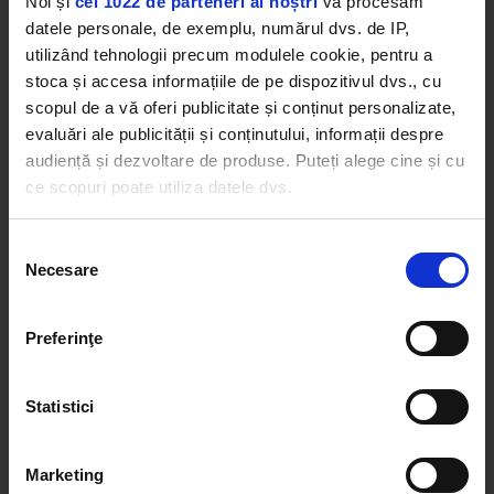
Noi și
cei 1022 de parteneri ai noștri
vă procesăm
datele personale, de exemplu, numărul dvs. de IP,
utilizând tehnologii precum modulele cookie, pentru a
stoca și accesa informațiile de pe dispozitivul dvs., cu
scopul de a vă oferi publicitate și conținut personalizate,
evaluări ale publicității și conținutului, informații despre
audiență și dezvoltare de produse. Puteți alege cine și cu
ce scopuri poate utiliza datele dvs.
Dacă ne permiteți, am dori, de asemenea:
Selecția
Necesare
Să colectăm informațiile cu privire la locația dvs.
consimțământului
geografică cu o exactitate de până la câțiva metri
Să vă identificăm dispozitivul scanândul-l în mod
Preferinţe
activ după caracteristici specifice (amprentare)
Găsiți mai multe informații despre procesarea datelor
Statistici
dvs. personale și configurați-vă preferințele la
secțiunea
cu detalii
. Vă puteți modifica sau retrage oricând acordul
din Declarația despre modulele cookie.
Marketing