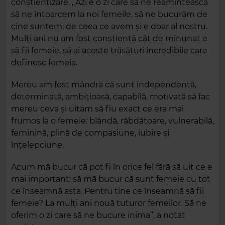
conștientizare. „Azi e o zi care să ne reamintească
să ne întoarcem la noi femeile, să ne bucurăm de
cine suntem, de ceea ce avem și e doar al nostru.
Mulți ani nu am fost conștientă cât de minunat e
să fii femeie, să ai aceste trăsături incredibile care
definesc femeia.
Mereu am fost mândră că sunt independentă,
determinată, ambițioasă, capabilă, motivată să fac
mereu ceva și uitam să fiu exact ce era mai
frumos la o femeie: blândă, răbdătoare, vulnerabilă,
feminină, plină de compasiune, iubire și
înțelepciune.
Acum mă bucur că pot fi în orice fel fără să uit ce e
mai important: să mă bucur că sunt femeie cu tot
ce înseamnă asta. Pentru tine ce înseamnă să fii
femeie? La mulți ani nouă tuturor femeilor. Să ne
oferim o zi care să ne bucure inima”, a notat