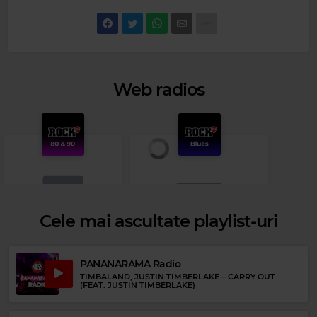
Web radios
Cele mai ascultate playlist-uri
PANANARAMA Radio
Rock 80s & 90s
TIMBALAND, JUSTIN TIMBERLAKE
–
CARRY OUT
(FEAT. JUSTIN TIMBERLAKE)
JON BON JOVI
–
MIRACLE
Rock Blues
JEFF BECK
–
LET ME LOVE YOU