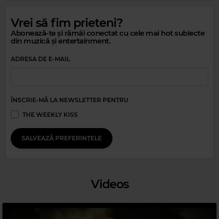
Vrei să fim prieteni?
Abonează-te și rămâi conectat cu cele mai hot subiecte
din muzică și entertainment.
ADRESA DE E-MAIL
Magic Relax
OS DIGITALISTAS
–
INVISIBLE TOUCH (FEAT MONIQUE)
ÎNSCRIE-MĂ LA NEWSLETTER PENTRU
THE WEEKLY KISS
SALVEAZĂ PREFERINȚELE
Videos