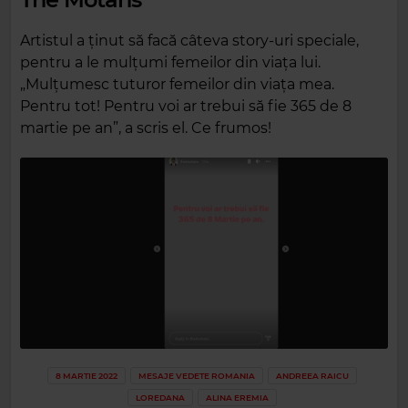
Artistul a ținut să facă câteva story-uri speciale,
pentru a le mulțumi femeilor din viața lui.
„Mulțumesc tuturor femeilor din viața mea.
Pentru tot! Pentru voi ar trebui să fie 365 de 8
martie pe an”, a scris el. Ce frumos!
8 MARTIE 2022
MESAJE VEDETE ROMANIA
ANDREEA RAICU
LOREDANA
ALINA EREMIA