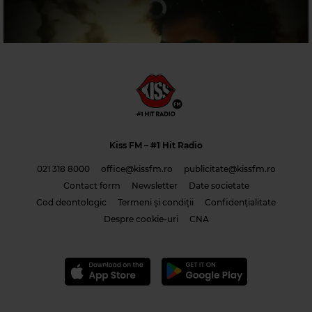
Magic 90s Hits
FUGEES
–
READY OR NOT
Magic 80s Hits
STING
–
ENGLISHMAN IN NEW YORK
Kiss FM
– #1 Hit Radio
021 318 8000
office@kissfm.ro
publicitate@kissfm.ro
Contact form
Newsletter
Date societate
Cod deontologic
Termeni și condiții
Confidențialitate
Costi & Adrian Saguna & Benzol – Solo tu -1
Despre cookie-uri
CNA