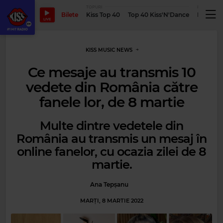
TOPURI
PODCASTUR
Bilete
Kiss Top 40
Top 40 Kiss'N'Dance
Podcastu
LIVE
KISS MUSIC NEWS
Ce mesaje au transmis 10
vedete din România către
fanele lor, de 8 martie
Multe dintre vedetele din
România au transmis un mesaj în
online fanelor, cu ocazia zilei de 8
martie.
Ana Tepșanu
MARȚI, 8 MARTIE 2022