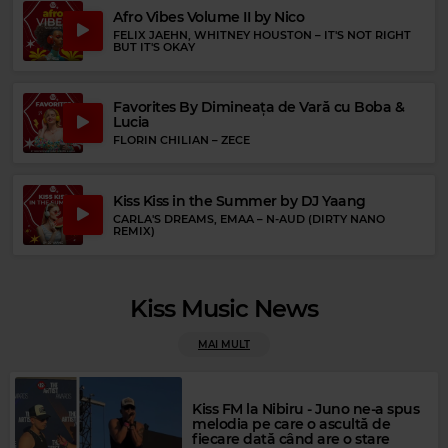
Afro Vibes Volume II by Nico
FELIX JAEHN, WHITNEY HOUSTON
–
IT'S NOT RIGHT
BUT IT'S OKAY
Favorites By Dimineața de Vară cu Boba &
Lucia
FLORIN CHILIAN
–
ZECE
Kiss Kiss in the Summer by DJ Yaang
CARLA'S DREAMS, EMAA
–
N-AUD (DIRTY NANO
REMIX)
Kiss Music News
MAI MULT
Magic FM
CHRIS NORMAN & SUZI QUATRO
–
STUMBLIN' IN
Kiss FM la Nibiru - Juno ne-a spus
melodia pe care o ascultă de
fiecare dată când are o stare