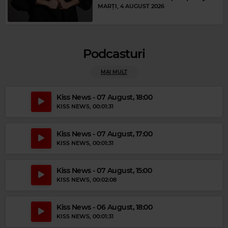
MARȚI, 4 AUGUST 2026
Podcasturi
MAI MULT
Magic Party Mix
Kiss News - 07 August, 18:00
MAGIC PARTY MIX
–
MAGIC PARTY MIX
KISS NEWS
, 00:01:31
Kiss News - 07 August, 17:00
KISS NEWS
, 00:01:31
Kiss News - 07 August, 15:00
KISS NEWS
, 00:02:08
Kiss News - 06 August, 18:00
KISS NEWS
, 00:01:31