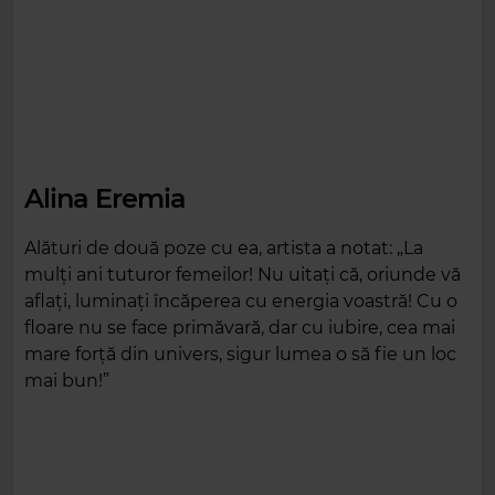
Alina Eremia
Alături de două poze cu ea, artista a notat: „La
mulți ani tuturor femeilor! Nu uitați că, oriunde vă
aflați, luminați încăperea cu energia voastră! Cu o
floare nu se face primăvară, dar cu iubire, cea mai
mare forță din univers, sigur lumea o să fie un loc
mai bun!”