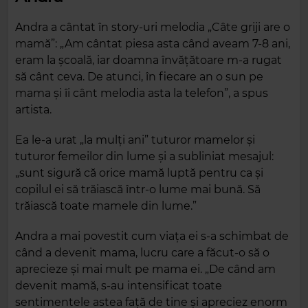
Andra a cântat în story-uri melodia „Câte griji are o
mamă”: „Am cântat piesa asta când aveam 7-8 ani,
eram la școală, iar doamna învățătoare m-a rugat
să cânt ceva. De atunci, în fiecare an o sun pe
mama și îi cânt melodia asta la telefon”, a spus
artista.
Ea le-a urat „la mulți ani” tuturor mamelor și
tuturor femeilor din lume și a subliniat mesajul:
„sunt sigură că orice mamă luptă pentru ca și
copilul ei să trăiască într-o lume mai bună. Să
trăiască toate mamele din lume.”
Andra a mai povestit cum viața ei s-a schimbat de
când a devenit mama, lucru care a făcut-o să o
aprecieze și mai mult pe mama ei. „De când am
devenit mamă, s-au intensificat toate
sentimentele astea față de tine și apreciez enorm