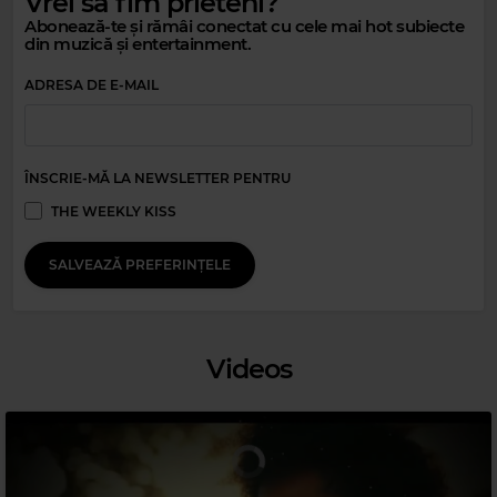
Vrei să fim prieteni?
Abonează-te și rămâi conectat cu cele mai hot subiecte
din muzică și entertainment.
ADRESA DE E-MAIL
Magic Party Mix
MAGIC PARTY MIX
–
MAGIC PARTY MIX
ÎNSCRIE-MĂ LA NEWSLETTER PENTRU
THE WEEKLY KISS
SALVEAZĂ PREFERINȚELE
Videos