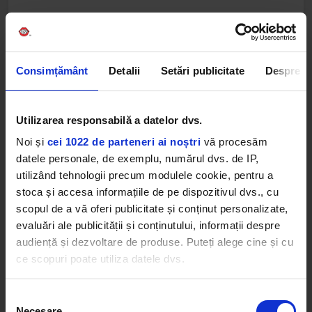
Consimțământ
Detalii
Setări publicitate
Despre
Utilizarea responsabilă a datelor dvs.
Noi și
cei 1022 de parteneri ai noștri
vă procesăm
datele personale, de exemplu, numărul dvs. de IP,
utilizând tehnologii precum modulele cookie, pentru a
stoca și accesa informațiile de pe dispozitivul dvs., cu
scopul de a vă oferi publicitate și conținut personalizate,
evaluări ale publicității și conținutului, informații despre
audiență și dezvoltare de produse. Puteți alege cine și cu
ce scopuri poate utiliza datele dvs.
Dacă ne permiteți, am dori, de asemenea:
Selecția
Necesare
Să colectăm informațiile cu privire la locația dvs.