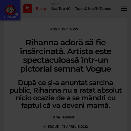
TOPURI
PODCASTUR
Bilete
Kiss Top 40
Top 40 Kiss'N'Dance
Podcastu
LIVE
KISS MUSIC NEWS
Rihanna adoră să fie
însărcinată. Artista este
spectaculoasă într-un
pictorial semnat Vogue
După ce și-a anunțat sarcina
public, Rihanna nu a ratat absolut
nicio ocazie de a se mândri cu
faptul că va deveni mamă.
Ana Tepșanu
MIERCURI, 13 APRILIE 2022