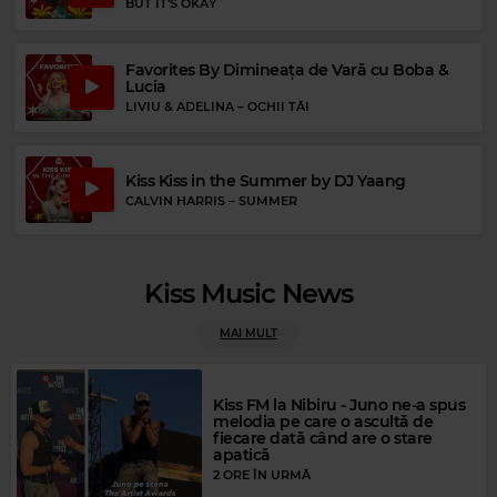
BUT IT'S OKAY
Favorites By Dimineața de Vară cu Boba &
Lucia
LIVIU & ADELINA
–
OCHII TĂI
Kiss Kiss in the Summer by DJ Yaang
CALVIN HARRIS
–
SUMMER
Kiss Music News
MAI MULT
Kiss FM la Nibiru - Juno ne-a spus
melodia pe care o ascultă de
Rock Blues
fiecare dată când are o stare
apatică
ROY BUCHANAN
–
WHEN A GUITAR PLAYS THE BLUES
2 ORE ÎN URMĂ