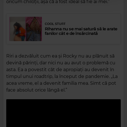
oricum chiloții, așa că a fost ideal să fie ai mei.”
COOL STUFF
Rihanna nu se mai satură să le arate
fanilor cât e de însărcinată
Riri a dezvăluit cum ea și Rocky nu au plănuit să
devină părinți, dar nici nu au avut o problemă cu
asta. Ea a povestit cât de apropiați au devenit în
timpul unui roadtrip, la început de pandemie. „La
acea vreme, el a devenit familia mea. Simt că pot
face absolut orice lângă el.”