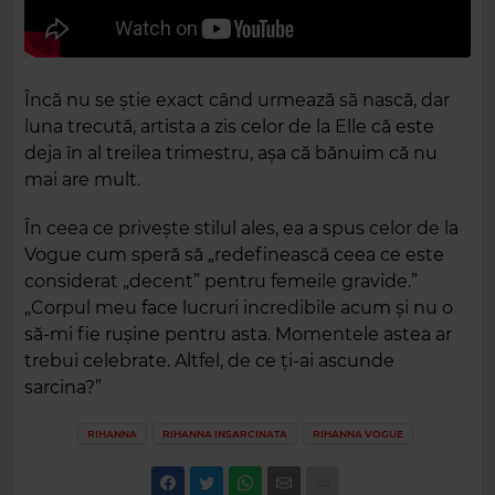
Încă nu se știe exact când urmează să nască, dar
luna trecută, artista a zis celor de la Elle că este
deja în al treilea trimestru, așa că bănuim că nu
mai are mult.
În ceea ce privește stilul ales, ea a spus celor de la
Vogue cum speră să „redefinească ceea ce este
considerat „decent” pentru femeile gravide.”
„Corpul meu face lucruri incredibile acum și nu o
să-mi fie rușine pentru asta. Momentele astea ar
trebui celebrate. Altfel, de ce ți-ai ascunde
sarcina?”
RIHANNA
RIHANNA INSARCINATA
RIHANNA VOGUE