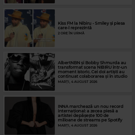
Kiss FM la Nibiru - Smiley și piesa
care-l reprezintă
2 ORE ÎN URMĂ
AlbertNBN și Bobby Shmurda au
transformat scena NIBIRU într-un
moment istoric. Cei doi artiști au
Magic FM
continuat colaborarea și în studio
MARȚI, 4 AUGUST 2026
BRITNEY SPEARS
–
SOMETIMES
INNA marchează un nou record
internațional: a zecea piesă a
artistei depășește 100 de
milioane de streams pe Spotify
MARȚI, 4 AUGUST 2026