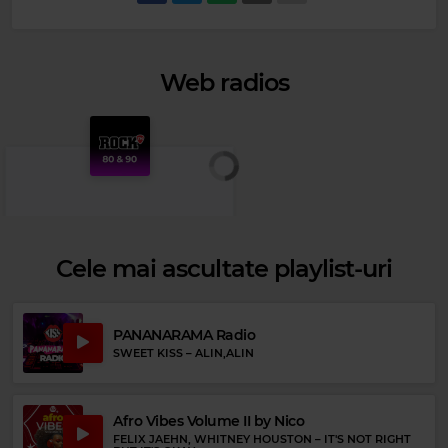
Web radios
Cele mai ascultate playlist-uri
PANANARAMA Radio
SWEET KISS
–
ALIN,ALIN
Rock 80s & 90s
Afro Vibes Volume II by Nico
STING
–
ENGLISHMAN IN NEW YORK
FELIX JAEHN, WHITNEY HOUSTON
–
IT'S NOT RIGHT