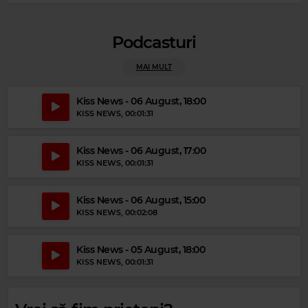
Podcasturi
MAI MULT
Kiss News - 06 August, 18:00
KISS NEWS
, 00:01:31
Kiss News - 06 August, 17:00
Magic Gold
KISS NEWS
, 00:01:31
BARRY WHITE
–
YOUR SWEETNESS IS MY WEAKNESS
Kiss News - 06 August, 15:00
KISS NEWS
, 00:02:08
Kiss News - 05 August, 18:00
KISS NEWS
, 00:01:31