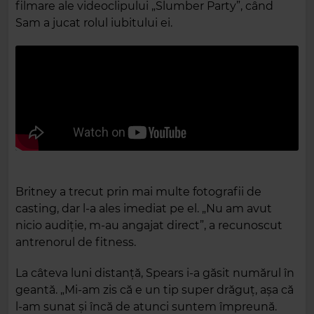
filmare ale videoclipului „Slumber Party”, când
Sam a jucat rolul iubitului ei.
Britney a trecut prin mai multe fotografii de
casting, dar l-a ales imediat pe el. „Nu am avut
nicio audiție, m-au angajat direct”, a recunoscut
antrenorul de fitness.
La câteva luni distanță, Spears i-a găsit numărul în
geantă. „Mi-am zis că e un tip super drăguț, așa că
l-am sunat și încă de atunci suntem împreună.