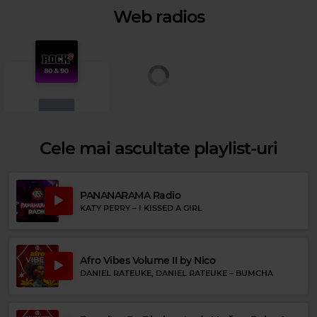
Web radios
Cele mai ascultate playlist-uri
Rock 80s & 90s
PANANARAMA Radio
VAN HALEN
–
JUMP
KATY PERRY
–
I KISSED A GIRL
Afro Vibes Volume II by Nico
DANIEL RATEUKE, DANIEL RATEUKE
–
BUMCHA