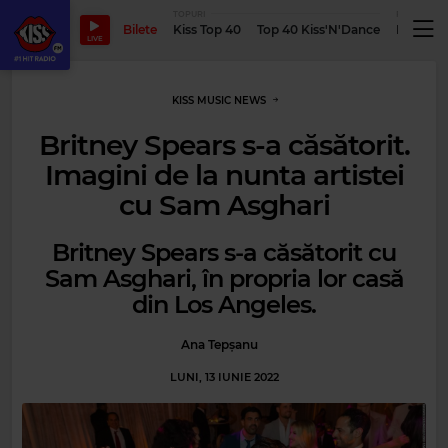
TOPURI
PODCASTUR
Bilete
Kiss Top 40
Top 40 Kiss'N'Dance
Podcastu
LIVE
KISS MUSIC NEWS
Britney Spears s-a căsătorit.
Imagini de la nunta artistei
cu Sam Asghari
Britney Spears s-a căsătorit cu
Sam Asghari, în propria lor casă
din Los Angeles.
Ana Tepșanu
LUNI, 13 IUNIE 2022