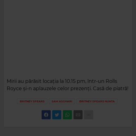
Mirii au părăsit locația la 10.15 pm, într-un Rolls
Royce și-n aplauzele celor prezenți. Casă de piatră!
BRITNEY SPEARS
SAM ASGHARI
BRITNEY SPEARS NUNTA