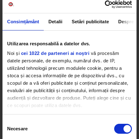
Consimțământ
Detalii
Setări publicitate
Despre
Utilizarea responsabilă a datelor dvs.
Noi și
cei 1022 de parteneri ai noștri
vă procesăm
datele personale, de exemplu, numărul dvs. de IP,
utilizând tehnologii precum modulele cookie, pentru a
stoca și accesa informațiile de pe dispozitivul dvs., cu
scopul de a vă oferi publicitate și conținut personalizate,
evaluări ale publicității și conținutului, informații despre
Au început și pregătirile pentru nuntă, alături de
audiență și dezvoltare de produse. Puteți alege cine și cu
expertul Jeffrey Best. „Ne-am dorit un eveniment
ce scopuri poate utiliza datele dvs.
micuț, alături de prieteni și familie. Ne-am dorit
culori calde și feminine, alb, crem, auriu, cât și
Dacă ne permiteți, am dori, de asemenea:
Selecția
diferite tonuri de roz”, a spus Britney
celor de la
Necesare
Să colectăm informațiile cu privire la locația dvs.
consimțământului
Vogue
. Întreg spațiul a părut rupt din basme și nu
geografică cu o exactitate de până la câțiva metri