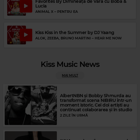
Favorites By Dimineața de Vară cu Boba &
Lucia
ANIMAL X
–
PENTRU EA
Kiss Kiss in the Summer by DJ Yaang
ALOK, ZEEBA, BRUNO MARTINI
–
HEAR ME NOW
Kiss Music News
MAI MULT
AlbertNBN și Bobby Shmurda au
Rock Blues
transformat scena NIBIRU într-un
moment istoric. Cei doi artiști au
BOBBY BLUE BLAND
–
AIN'T NO LOVE IN THE HEART OF THE CITY
continuat colaborarea și în studio
2 ZILE ÎN URMĂ