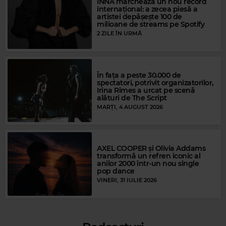
INNA marchează un nou record
internațional: a zecea piesă a
artistei depășește 100 de
milioane de streams pe Spotify
2 ZILE ÎN URMĂ
În fața a peste 30.000 de
spectatori, potrivit organizatorilor,
Irina Rimes a urcat pe scenă
alături de The Script
MARȚI, 4 AUGUST 2026
Magic FM
RICHARD MARX
–
RIGHT HERE WAITING
AXEL COOPER și Olivia Addams
transformă un refren iconic al
anilor 2000 într-un nou single
pop dance
VINERI, 31 IULIE 2026