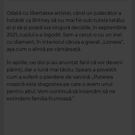
Odată cu libertatea artistei, când un judecător a
hotărât ca Britney să nu mai fie sub tutela tatălui
ei și să-și poată lua singură deciziile, în septembrie
2021, cuplul s-a logodit. Sam a cerut-o cu un inel
cu diamant, în interiorul căruia a gravat „Lioness”,
așa cum o alintă pe cântăreață.
În aprilie, cei doi și-au anunțat fanii că vor deveni
părinți, dar o lună mai târziu, Spears a povestit
cum a suferit o pierdere de sarcină: „Puterea
noastră este dragostea pe care o avem unul
pentru altul. Vom continuă să încercăm să ne
extindem familia frumoasă.”