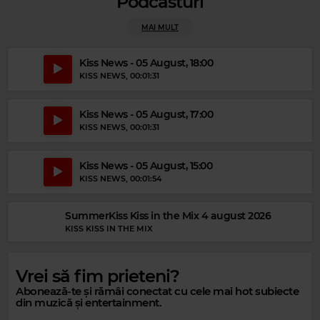
Podcasturi
MAI MULT
Kiss News - 05 August, 18:00
KISS NEWS
, 00:01:31
Kiss News - 05 August, 17:00
KISS NEWS
, 00:01:31
Kiss News - 05 August, 15:00
KISS NEWS
, 00:01:54
Magic Gold
BARRY WHITE
–
YOU'RE THE FIRST, THE LAST, MY EVERYTHING
SummerKiss Kiss in the Mix 4 august 2026
KISS KISS IN THE MIX
Vrei să fim prieteni?
Abonează-te și rămâi conectat cu cele mai hot subiecte
din muzică și entertainment.