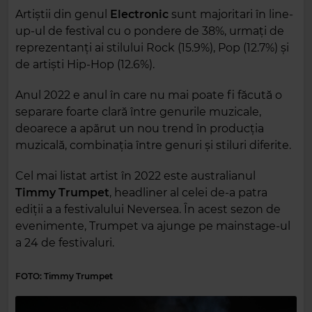
Artiștii din genul
Electronic
sunt majoritari în line-
up-ul de festival cu o pondere de 38%, urmați de
reprezentanți ai stilului Rock (15.9%), Pop (12.7%) și
de artiști Hip-Hop (12.6%).
Anul 2022 e anul în care nu mai poate fi făcută o
separare foarte clară între genurile muzicale,
deoarece a apărut un nou trend în producția
muzicală, combinația între genuri și stiluri diferite.
Cel mai listat artist în 2022 este australianul
Timmy Trumpet
, headliner al celei de-a patra
ediții a a festivalului Neversea. În acest sezon de
evenimente, Trumpet va ajunge pe mainstage-ul
a 24 de festivaluri.
FOTO: Timmy Trumpet