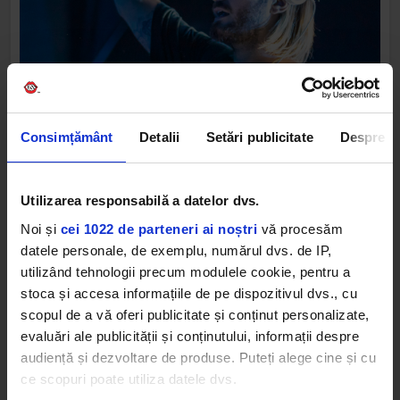
Consimțământ
Detalii
Setări publicitate
Despre
Utilizarea responsabilă a datelor dvs.
Noi și
cei 1022 de parteneri ai noștri
vă procesăm
datele personale, de exemplu, numărul dvs. de IP,
utilizând tehnologii precum modulele cookie, pentru a
stoca și accesa informațiile de pe dispozitivul dvs., cu
La categoria “Duo”,
Matan Kadosh
și
Aviram
scopul de a vă oferi publicitate și conținut personalizate,
Saharai
membrii proiectului
Vini Vici ocupă locul
evaluări ale publicității și conținutului, informații despre
1
cu un număr de 22 de festivaluri, iar Amelie Lens
audiență și dezvoltare de produse. Puteți alege cine și cu
domină la categoria dedicată artiștilor Techno,
ce scopuri poate utiliza datele dvs.
fiind urmată de Reinier Zonneveld, Nina Kraviz și