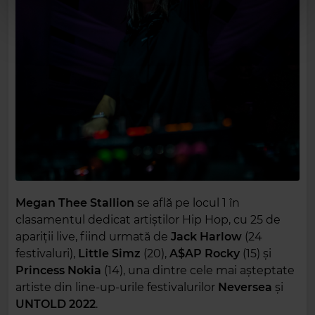
Megan Thee Stallion
se află pe locul 1 în
clasamentul dedicat artiștilor Hip Hop, cu 25 de
apariții live, fiind urmată de
Jack Harlow
(24
festivaluri),
Little Simz
(20),
A$AP Rocky
(15) și
Princess Nokia
(14), una dintre cele mai așteptate
artiste din line-up-urile festivalurilor
Neversea
și
UNTOLD 2022
.