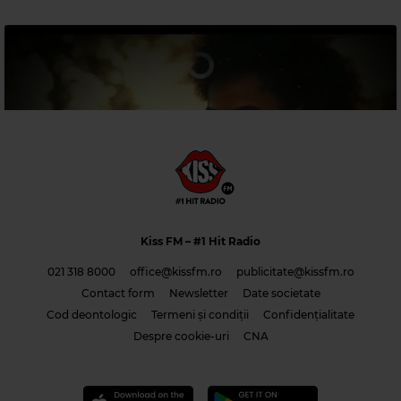
Magic Relax
Kiss FM
– #1 Hit Radio
NATALIE RENOIR, STEREO DUB & BRAZIL XXI
–
CAN'T TAKE MY EYES OFF
YOU
021 318 8000
office@kissfm.ro
publicitate@kissfm.ro
Contact form
Newsletter
Date societate
Cod deontologic
Termeni și condiții
Confidențialitate
Costi & Adrian Saguna & Benzol – Solo tu -1
Despre cookie-uri
CNA