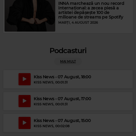
INNA marchează un nou record
internațional: a zecea piesă a
artistei depășește 100 de
milioane de streams pe Spotify
MARȚI, 4 AUGUST 2026
Podcasturi
MAI MULT
Kiss News - 07 August, 18:00
Magic Gold
KISS NEWS
, 00:01:31
ELVIS PRESLEY
–
(YOU'RE THE) DEVIL IN DISGUISE
Kiss News - 07 August, 17:00
KISS NEWS
, 00:01:31
Kiss News - 07 August, 15:00
KISS NEWS
, 00:02:08