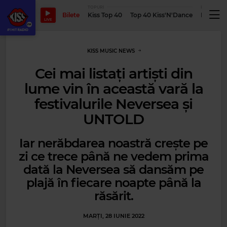
TOPURI
PODCASTUR
Bilete
Kiss Top 40
Top 40 Kiss'N'Dance
Podcastu
LIVE
KISS MUSIC NEWS
Cei mai listați artiști din
lume vin în această vară la
festivalurile Neversea și
UNTOLD
Iar nerăbdarea noastră crește pe
zi ce trece până ne vedem prima
dată la Neversea să dansăm pe
plajă în fiecare noapte până la
răsărit.
MARȚI, 28 IUNIE 2022