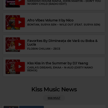
SWEDISH HOUSE MAFIA, JOHN MARTIN
–
DON'T YOU
HEART
–
ALONE
WORRY CHILD (RADIO EDIT)
Afro Vibes Volume II by Nico
BONTAN, SURYA SEN
–
WILE OUT (FEAT. SURYA SEN)
Favorites By Dimineața de Vară cu Boba &
Lucia
FLORIN CHILIAN
–
ZECE
Kiss Kiss in the Summer by DJ Yaang
CARLA'S DREAMS, EMAA
–
N-AUD (DIRTY NANO
REMIX)
Kiss Music News
MAI MULT
Rock Blues
HENRIK FREISCHLADER
–
THE MEMORY OF OUR LOVE