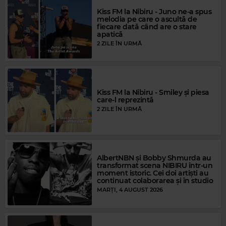
Kiss FM la Nibiru - Juno ne-a spus
melodia pe care o ascultă de
fiecare dată când are o stare
apatică
2 ZILE ÎN URMĂ
Kiss FM la Nibiru - Smiley și piesa
care-l reprezintă
2 ZILE ÎN URMĂ
Magic FM
AlbertNBN și Bobby Shmurda au
PRETENDERS
–
I'LL STAND BY YOU
transformat scena NIBIRU într-un
moment istoric. Cei doi artiști au
continuat colaborarea și în studio
MARȚI, 4 AUGUST 2026