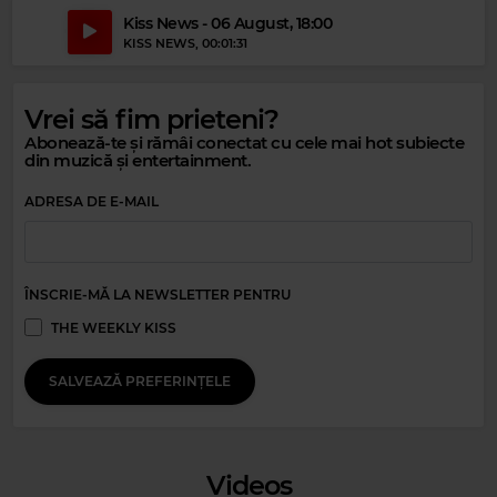
Kiss News - 06 August, 18:00
KISS NEWS
, 00:01:31
Vrei să fim prieteni?
Abonează-te și rămâi conectat cu cele mai hot subiecte
din muzică și entertainment.
Magic Party Mix
ADRESA DE E-MAIL
MAGIC PARTY MIX
–
MAGIC PARTY MIX
ÎNSCRIE-MĂ LA NEWSLETTER PENTRU
THE WEEKLY KISS
SALVEAZĂ PREFERINȚELE
Videos