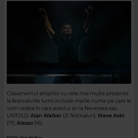
Clasamentul artiștilor cu cele mai multe prezențe
la festivalurile lumii include marile nume pe care le
vom vedea în vara acestui an la Neversea sau
UNTOLD:
Alan Walker
(21 festivaluri),
Steve Aoki
(17),
Alesso
(16).
FOTO: Alan Walker