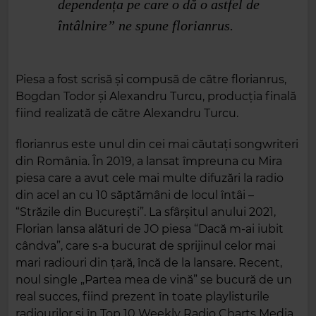
dependența pe care o dă o astfel de
întâlnire” ne spune florianrus.
Piesa a fost scrisă și compusă de către florianrus,
Bogdan Todor și Alexandru Turcu, producția finală
fiind realizată de către Alexandru Turcu.
florianrus este unul din cei mai căutați songwriteri
din România. În 2019, a lansat împreuna cu Mira
piesa care a avut cele mai multe difuzări la radio
din acel an cu 10 săptămâni de locul întâi –
“Străzile din București”. La sfârșitul anului 2021,
Florian lansa alături de JO piesa “Dacă m-ai iubit
cândva”, care s-a bucurat de sprijinul celor mai
mari radiouri din țară, încă de la lansare. Recent,
noul single „Partea mea de vină” se bucură de un
real succes, fiind prezent în toate playlisturile
radiourilor și în Top 10 Weekly Radio Charts Media