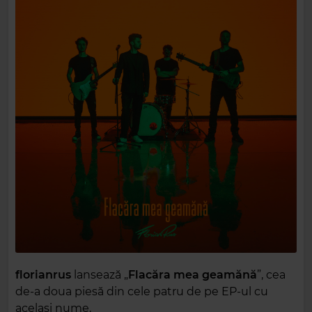
florianrus
lansează „
Flacăra mea geamănă
”, cea
de-a doua piesă din cele patru de pe EP-ul cu
același nume.