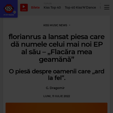
TOPURI
PODCASTUR
Bilete
Kiss Top 40
Top 40 Kiss'N'Dance
Podcastu
LIVE
KISS MUSIC NEWS
florianrus a lansat piesa care
dă numele celui mai noi EP
al său – „Flacăra mea
geamănă”
O piesă despre oamenii care „ard
la fel”.
G. Dragomir
LUNI, 11 IULIE 2022