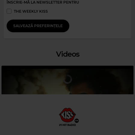
Magic Relax
ÎNSCRIE-MĂ LA NEWSLETTER PENTRU
AFRO HOUSE MIX
–
THE FLOOR REMEMBERS
THE WEEKLY KISS
SALVEAZĂ PREFERINȚELE
Videos
Magic 80s Hits
HUEY LEWIS & THE NEWS
–
THE POWER OF LOVE