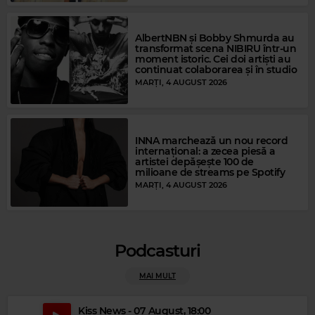
AlbertNBN și Bobby Shmurda au
transformat scena NIBIRU într-un
moment istoric. Cei doi artiști au
continuat colaborarea și în studio
MARȚI, 4 AUGUST 2026
Magic Gold
TRACY CHAPMAN
–
FAST CAR
INNA marchează un nou record
internațional: a zecea piesă a
artistei depășește 100 de
milioane de streams pe Spotify
MARȚI, 4 AUGUST 2026
Podcasturi
MAI MULT
Kiss News - 07 August, 18:00