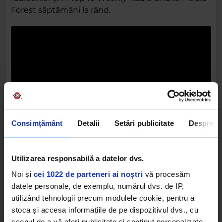
Forest săptămâni la rând.
FLORIANRUS
FLORIAN RUS
Consimțământ
Detalii
Setări publicitate
Despre
Utilizarea responsabilă a datelor dvs.
Noi și
cei 1022 de parteneri ai noștri
vă procesăm
Web radios
datele personale, de exemplu, numărul dvs. de IP,
utilizând tehnologii precum modulele cookie, pentru a
stoca și accesa informațiile de pe dispozitivul dvs., cu
scopul de a vă oferi publicitate și conținut personalizate,