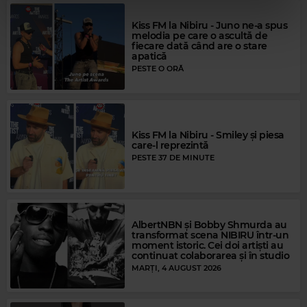
Kiss FM la Nibiru - Juno ne-a spus
melodia pe care o ascultă de
fiecare dată când are o stare
apatică
PESTE O ORĂ
Kiss FM la Nibiru - Smiley și piesa
care-l reprezintă
PESTE 37 DE MINUTE
Magic FM
AlbertNBN și Bobby Shmurda au
transformat scena NIBIRU într-un
MAGIC FM
–
ALWAYS THE BEST MUSIC
moment istoric. Cei doi artiști au
continuat colaborarea și în studio
MARȚI, 4 AUGUST 2026