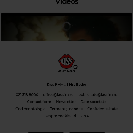
Videos
Magic 80s Hits
STEVE MILLER BAND
–
ABRACADABRA
Kiss FM
– #1 Hit Radio
021 318 8000
office@kissfm.ro
publicitate@kissfm.ro
Contact form
Newsletter
Date societate
Cod deontologic
Termeni și condiții
Confidențialitate
Costi & Adrian Saguna & Benzol – Solo tu -1
Despre cookie-uri
CNA