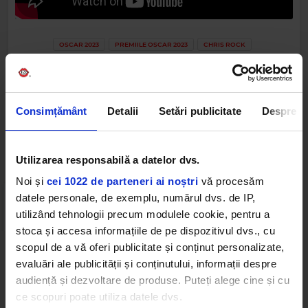
OSCAR 2023
PREMIILE OSCAR 2023
CHRIS ROCK
Consimțământ
Detalii
Setări publicitate
Despre
Web radios
Utilizarea responsabilă a datelor dvs.
Noi și
cei 1022 de parteneri ai noștri
vă procesăm
datele personale, de exemplu, numărul dvs. de IP,
utilizând tehnologii precum modulele cookie, pentru a
stoca și accesa informațiile de pe dispozitivul dvs., cu
scopul de a vă oferi publicitate și conținut personalizate,
Cele mai ascultate playlist-uri
evaluări ale publicității și conținutului, informații despre
audiență și dezvoltare de produse. Puteți alege cine și cu
ce scopuri poate utiliza datele dvs.