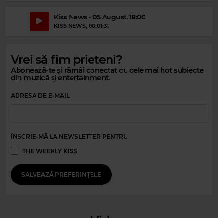
Kiss News - 05 August, 18:00
KISS NEWS
, 00:01:31
Vrei să fim prieteni?
Abonează-te și rămâi conectat cu cele mai hot subiecte
Magic Relax
din muzică și entertainment.
MONO
–
LIFE IN MONO
ADRESA DE E-MAIL
Magic Party Mix
MAGIC PARTY MIX
–
MAGIC PARTY MIX
ÎNSCRIE-MĂ LA NEWSLETTER PENTRU
THE WEEKLY KISS
SALVEAZĂ PREFERINȚELE