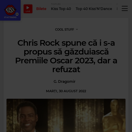
TOPURI
PODCASTUR
Bilete
Kiss Top 40
Top 40 Kiss'N'Dance
Podcastu
LIVE
COOL STUFF
Chris Rock spune că i s-a
propus să găzduiască
Premiile Oscar 2023, dar a
refuzat
G. Dragomir
MARȚI, 30 AUGUST 2022