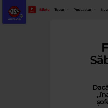
Bilete
Topuri
Podcasturi
New
LIVE
F
Săb
Dacă
„în
șof