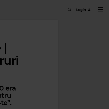
Login
 |
ruri
0 era
ntru
te”.