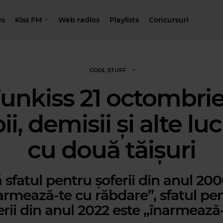
s
Kiss FM
Web radios
Playlists
Concursuri
COOL STUFF
unkiss 21 octombrie
ii, demisii și alte luc
cu două tăișuri
 sfatul pentru șoferii din anul 200
armează-te cu răbdare”, sfatul pe
erii din anul 2022 este „înarmează-