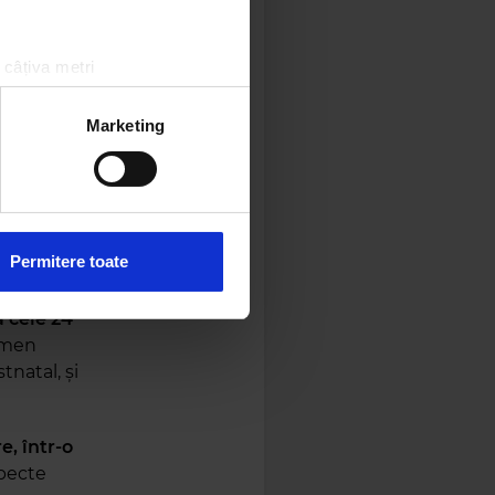
a
t
 câțiva metri
pe
amprentare)
in Moscova,
țele la
secțiunea cu detalii
.
Marketing
este ea.
 sociale și pentru a analiza
oguri”.
rmații cu privire la modul în
să intre
n urma folosirii serviciilor
Permitere toate
ă cele 24
rmen
tnatal, și
e, într-o
specte