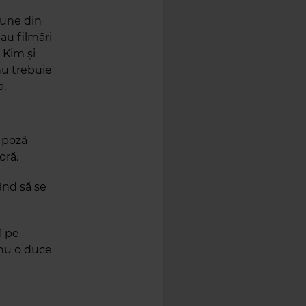
iune din
au filmări
 Kim și
nu trebuie
a.
 poză
oră.
ând să se
ă pe
 nu o duce