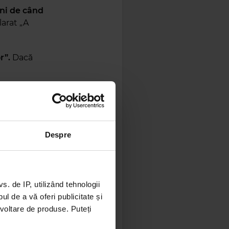
uni de când
larat „A
r”.
Dacă
 rupt
spune o
 prins în
Despre
 online
ne la
 de IP, utilizând tehnologii
l de a vă oferi publicitate și
.
ezvoltare de produse. Puteți
te-o! Este