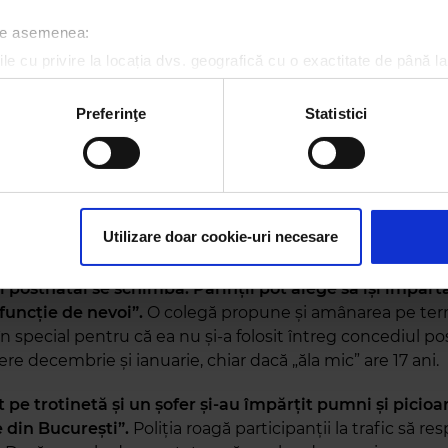
rusesc a tras o rachetă spre un avion britanic ce patrul
 de asemenea:
ării Negre. Reacţia ruşilor: defecţiune tehnică, nu ges
le cu privire la locația dvs. geografică cu o exactitate de până la
 al pilotului”.
Putem să-i credem, avionul având aproa
ozitivul scanândul-l în mod activ după caracteristici specifice (
 secol, iar pilotul fiind, probabil, un fost șofer de taxi d
espre procesarea datelor dvs. personale și configurați-vă preferin
Preferinţe
Statistici
um o săptămână.
ge oricând acordul din Declarația despre modulele cookie.
că din Satu Mare a leşinat când s-a trezit cu mascaţii p
rsonaliza conținutul și anunțurile, pentru a oferi funcții de rețele
eciale greşiseră etajul în căutarea unui traficant de dr
im partenerilor de rețele sociale, de publicitate și de analize info
e-a oferit doar un Kürtős, care, făcut cum trebuie, poate 
ceștia le pot combina cu alte informații oferite de dvs. sau culese î
Utilizare doar cookie-uri necesare
egoria de droguri grele.
 postnatal se schimbă. Părinţii pot alege să își împart
 funcţie de nevoi”.
O colegă propune și amânarea pe te
în special pentru că ea nu și-a folosit întreg concediul pos
ibere decembrie și ianuarie, chiar dacă „ăla mic” are 17 ani.
 pe trotinetă și un șofer și-au împărțit pumni și picioar
e din București”.
Poliția roagă participanții la trafic să re