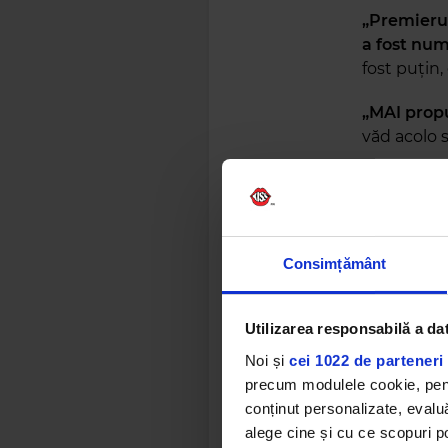
„Premierul
a fost num
fost puțin,
„MAI propu
văd acolo 
„Fostul pr
mâna la un
poveste, se
offsaid, a ș
Consimțământ
„Ciucă le-
pentru că 
Utilizarea responsabilă a da
normal. Nor
Noi și
cei 1022 de parteneri 
precum modulele cookie, pentr
„Amenințăr
conținut personalizate, evaluă
Agresorul 
alege cine și cu ce scopuri po
Japonia fe