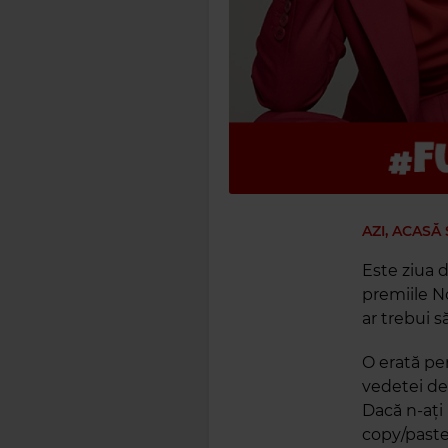
AZI, ACASĂ
Este ziua d
premiile No
ar trebui s
O erată pen
vedetei de
Dacă n-ați 
copy/paste