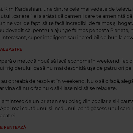
ni, Kim Kardashian, una dintre cele mai vedete de televiz
tul „carierei” ei a arătat că oamenii care te amenință că 
tine vor, de fapt, să te facă incredibil de faimos și bogat.
 au dovedit că, pentru a ajunge faimos pe toată Planeta, 
te interesant, super inteligent sau incredibil de bun la cev
-ALBASTRE
operă o metodă nouă să facă economii în weekend: fac o
i frigiderului, ca să nu mai deschidă ușa de patru ori pe 
 au o treabă de rezolvat în weekend. Nu o să o facă, aleg
ar vina că nu o fac nu o să-i lase nici să se relaxeze.
 amintesc de un prieten sau coleg din copilărie și-l caut
Apoi mai caută unul și încă unul, până găsesc unul care
ecât ei.
RE FENTEAZĂ