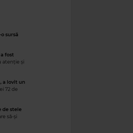
-o sursă
a fost
 atenție și
 a lovit un
ei 72 de
 de stele
re să-și