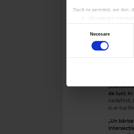
„Un avion 
Dacă ne permiteți, am dori,
deasupra M
Să colectăm informații
premeditat
Să vă identificăm disp
Selecția
jumătate de
Găsiți mai multe informații d
Necesare
consimțământului
înrolat ac
Vă puteți modifica sau retra
„O bătrâni
Folosim cookie-uri pentru a pe
Forţele sp
traficul. De asemenea, le ofer
Bătrânica l
care folosiți site-ul nostru. A
ușor în cat
lor.
„Concediul
de luni, în
nedefinit, 
și-ar lua l
„Un bărbat
intersecți