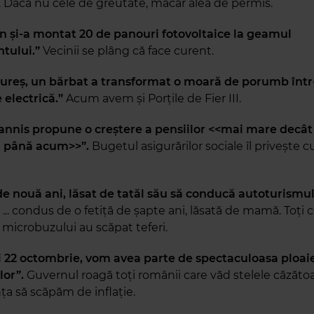
e. Dacă nu cele de greutate, măcar alea de permis.
n şi-a montat 20 de panouri fotovoltaice la geamul
tului.”
Vecinii se plâng că face curent.
ureş, un bărbat a transformat o moară de porumb într
 electrică.”
Acum avem și Porțile de Fier III.
annis propune o creștere a pensiilor <<mai mare decât 
ă până acum>>”.
Bugetul asigurărilor sociale îl privește cu
de nouă ani, lăsat de tatăl său să conducă autoturismul,
”
... condus de o fetiță de șapte ani, lăsată de mamă. Toți c
 microbuzului au scăpat teferi.
şi 22 octombrie, vom avea parte de spectaculoasa ploaie
lor”.
Guvernul roagă toți românii care văd stelele căzătoa
ța să scăpăm de inflație.