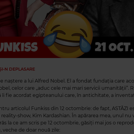
 ȘI-N DEPLASARE
e naștere a lui Alfred Nobel. El a fondat fundația care ac
bel, celor care „aduc cele mai mari servicii umanității”. R
ă îi fie acordat egipteanului care, în antichitate, a inventa
tru articolul Funkiss din 12 octombrie: de fapt, ASTĂZI e
 reality-show, Kim Kardashian. În apărarea mea, unul nu v-
râs la ce am scris pe 12 octombrie, găsiți mai jos o repro
, veche de doar nouă zile: