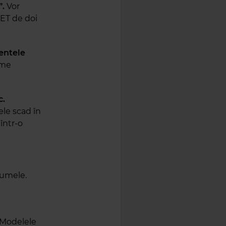
”.
Vor
PET de doi
entele
eme
c.
ele scad în
într-o
numele.
 Modelele