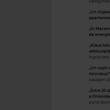
categoriil
„Un clujea
apartamen
„În Maram
de energie
„Klaus Ioh
vehiculat
îngrijorare.
„Un copil 
microbuz
pasageri ai
„Între 20 
a Orionide
pună dorin