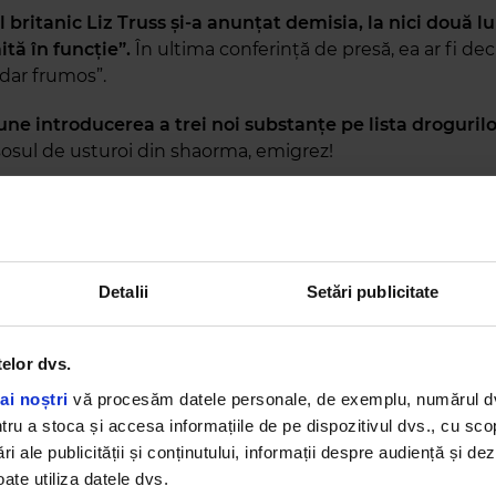
 britanic Liz Truss și-a anunțat demisia, la nici două l
ită în funcție”.
În ultima conferință de presă, ea ar fi dec
 dar frumos”.
ne introducerea a trei noi substanţe pe lista drogurilo
sosul de usturoi din shaorma, emigrez!
imar al Iașului, condamnat în dosarul <<Amanta>>, și-a
 meci de fotbal între deținuți”.
Mâna întinsă, care nu 
 pare că acum e și în ghips. Nu i-a ajuns că procurorii l-au
utat și pe poartă, care era, evident, închisă.
Detalii
Setări publicitate
a declarat prefecților că nu acceptă trecerea școlilor în
nu există termie în vreo școală”.
Școala românească revi
telor dvs.
malul în care îngheață copiii, nu ecranul laptopului.
ai noștri
vă procesăm datele personale, de exemplu, numărul dvs.
u a stoca și accesa informațiile de pe dispozitivul dvs., cu scopu
i cu sabia pe Calea Victoriei, după o șicanare în trafic
ri ale publicității și conținutului, informații despre audiență și d
a fost reținut”.
Românii cer de mult o „țară ca afară” și ui
ate utiliza datele dvs.
udală, SURPRIZĂ!