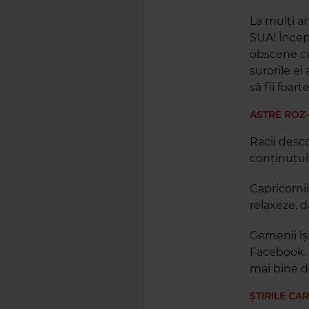
La mulți a
SUA! Începu
obscene cu 
surorile ei
să fii foar
ASTRE ROZ
Racii desc
conținutulu
Capricornii
relaxeze, d
Gemenii își
Facebook. 
mai bine d
ȘTIRILE CA