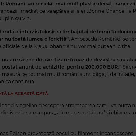
 Românii au reciclat mai mult plastic decât francezii
ancezii, imediat ce va apărea și la ei „Bonne Chance” la 
bil plin cu vin.
andă a interzis folosirea limbajului de lemn în docum
ar nu toată lumea e fericită”.
Ambasada României se t
le oficiale de la Klaus Iohannis nu vor mai putea fi citite.
 nu are sirene de avertizare în caz de dezastru sau ata
 postat anunț de achiziție, pentru 200.000 EUR.”
Siren
e măsură ce tot mai mulți români sunt băgați, de inflație, 
anică continuă.
ATĂ LA ACEASTĂ DATĂ
dinand Magellan descoperă strâmtoarea care-i va purta 
in istorie care a spus „știu eu o scurtătură” și chiar era o
.
mas Edison brevetează becul cu filament incandescent.