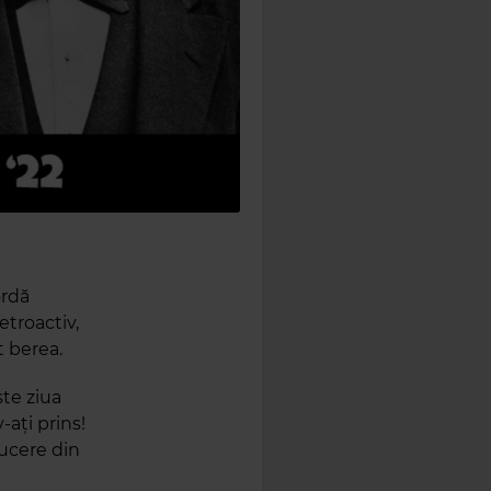
ordă
etroactiv,
t berea.
ste ziua
ați prins!
ducere din