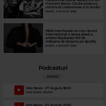
moment istoric. Cei doi artiști au
continuat colaborarea și în studio
MARȚI, 4 AUGUST 2026
INNA marchează un nou record
internațional: a zecea piesă a
artistei depășește 100 de
milioane de streams pe Spotify
MARȚI, 4 AUGUST 2026
Magic FM
ISRAEL KAMAKAWIWO'OLE
–
SOMEWHERE OVER THE RAINBOW
Podcasturi
MAI MULT
Kiss News - 07 August, 18:00
KISS NEWS
, 00:01:31
Kiss News - 07 August, 17:00