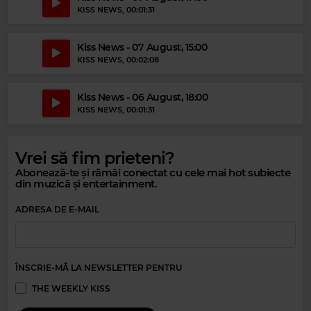
KISS NEWS
, 00:01:31
Kiss News - 07 August, 15:00
KISS NEWS
, 00:02:08
Magic Gold
Kiss News - 06 August, 18:00
BONEY M
–
BROWN GIRL IN THE RING
KISS NEWS
, 00:01:31
Vrei să fim prieteni?
Abonează-te și rămâi conectat cu cele mai hot subiecte
din muzică și entertainment.
ADRESA DE E-MAIL
ÎNSCRIE-MĂ LA NEWSLETTER PENTRU
THE WEEKLY KISS