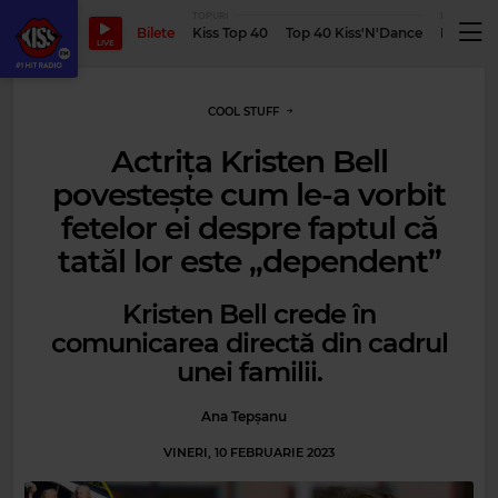
TOPURI
PODCASTUR
Bilete
Kiss Top 40
Top 40 Kiss'N'Dance
Podcastu
LIVE
COOL STUFF
Actrița Kristen Bell
povestește cum le-a vorbit
fetelor ei despre faptul că
tatăl lor este „dependent”
Kristen Bell crede în
comunicarea directă din cadrul
unei familii.
Ana Tepșanu
VINERI, 10 FEBRUARIE 2023