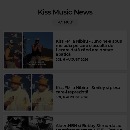
Kiss Music News
MAI MULT
Kiss FM la Nibiru - Juno ne-a spus
melodia pe care o ascultă de
fiecare dată când are o stare
Rock Blues
apatică
GARY MOORE
–
AS THE YEARS GO PASSING BY
JOI, 6 AUGUST 2026
Kiss FM la Nibiru - Smiley și piesa
care-l reprezintă
JOI, 6 AUGUST 2026
AlbertNBN și Bobby Shmurda au
transformat scena NIBIRU într-un