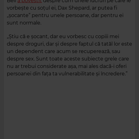
Bell
a povestit
despre cum unele lucruri pe care le
vorbește cu soțul ei, Dax Shepard, ar putea fi
„șocante” pentru unele persoane, dar pentru ei
sunt normale.
„Știu că e șocant, dar eu vorbesc cu copiii mei
despre droguri, dar și despre faptul că tatăl lor este
un dependent care acum se recuperează, sau
despre sex. Sunt toate aceste subiecte grele care
nu ar trebui considerate așa, mai ales dacă-i oferi
persoanei din fața ta vulnerabilitate și încredere.”