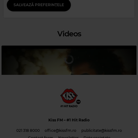
SALVEAZĂ PREFERINȚELE
Magic Party Mix
MAGIC PARTY MIX
–
MAGIC PARTY MIX
Videos
Magic Relax
Kiss FM
– #1 Hit Radio
SWEET COFFEE
–
NO ORDINARY LOVE
021 318 8000
office@kissfm.ro
publicitate@kissfm.ro
Contact form
Newsletter
Date societate