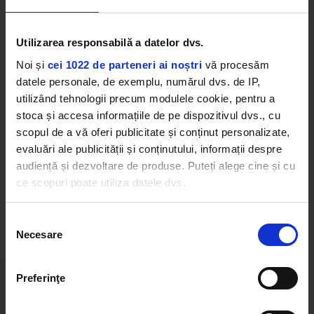
oriunde merg. Respect foarte tare când cineva
face ceva greșit sau care rănește pe cei din jur, iar
apoi își cere scuze. Dacă este ceva ce vreau să le
Utilizarea responsabilă a datelor dvs.
învăț pe fetele mele este cum să-și ceară scuze, iar
Noi și
cei 1022 de parteneri ai noștri
vă procesăm
asta pentru ele, astfel încât să placă ceea ce văd în
datele personale, de exemplu, numărul dvs. de IP,
oglindă.”
utilizând tehnologii precum modulele cookie, pentru a
stoca și accesa informațiile de pe dispozitivul dvs., cu
KRISTEN BELL
KRISTEN BELL PARENTING
scopul de a vă oferi publicitate și conținut personalizate,
evaluări ale publicității și conținutului, informații despre
audiență și dezvoltare de produse. Puteți alege cine și cu
ce scopuri poate utiliza datele dvs.
Web radios
Dacă ne permiteți, am dori, de asemenea:
Selecția
Necesare
Să colectăm informațiile cu privire la locația dvs.
consimțământului
geografică cu o exactitate de până la câțiva metri
Să vă identificăm dispozitivul scanândul-l în mod
Preferinţe
activ după caracteristici specifice (amprentare)
Găsiți mai multe informații despre procesarea datelor