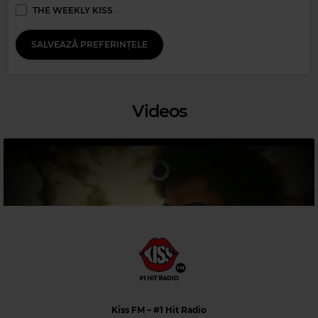
THE WEEKLY KISS
SALVEAZĂ PREFERINȚELE
Videos
Magic 80s Hits
KC&THE SUNSHINE
–
PLEASE DON'T GO
Kiss FM
– #1 Hit Radio