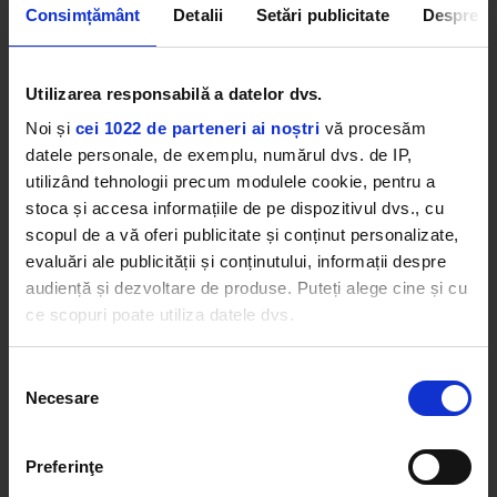
Consimțământ
Detalii
Setări publicitate
Despre
Utilizarea responsabilă a datelor dvs.
Noi și
cei 1022 de parteneri ai noștri
vă procesăm
Filmul va ajunge în cinematografe pe 9 octombrie,
datele personale, de exemplu, numărul dvs. de IP,
2024.
utilizând tehnologii precum modulele cookie, pentru a
stoca și accesa informațiile de pe dispozitivul dvs., cu
scopul de a vă oferi publicitate și conținut personalizate,
evaluări ale publicității și conținutului, informații despre
audiență și dezvoltare de produse. Puteți alege cine și cu
ce scopuri poate utiliza datele dvs.
Dacă ne permiteți, am dori, de asemenea:
Selecția
Necesare
Să colectăm informațiile cu privire la locația dvs.
consimțământului
geografică cu o exactitate de până la câțiva metri
Să vă identificăm dispozitivul scanândul-l în mod
Preferinţe
activ după caracteristici specifice (amprentare)