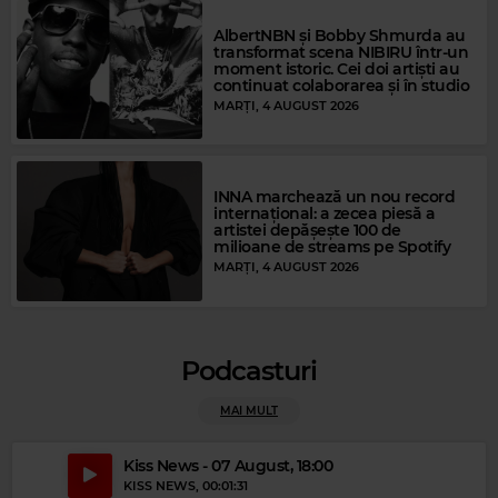
AlbertNBN și Bobby Shmurda au
transformat scena NIBIRU într-un
Magic FM
moment istoric. Cei doi artiști au
continuat colaborarea și în studio
CHRIS DE BURGH
–
THE LADY IN RED
MARȚI, 4 AUGUST 2026
INNA marchează un nou record
internațional: a zecea piesă a
artistei depășește 100 de
milioane de streams pe Spotify
MARȚI, 4 AUGUST 2026
Podcasturi
MAI MULT
Kiss News - 07 August, 18:00
KISS NEWS
, 00:01:31
Magic Gold