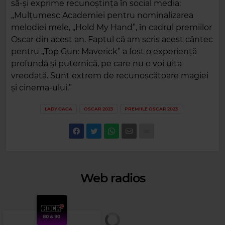
să-și exprime recunoștința în social media:
„Mulțumesc Academiei pentru nominalizarea
melodiei mele, „Hold My Hand”, în cadrul premiilor
Oscar din acest an. Faptul că am scris acest cântec
pentru „Top Gun: Maverick” a fost o experiență
profundă și puternică, pe care nu o voi uita
vreodată. Sunt extrem de recunoscătoare magiei
și cinema-ului.”
LADY GAGA
OSCAR 2023
PREMIILE OSCAR 2023
Web radios