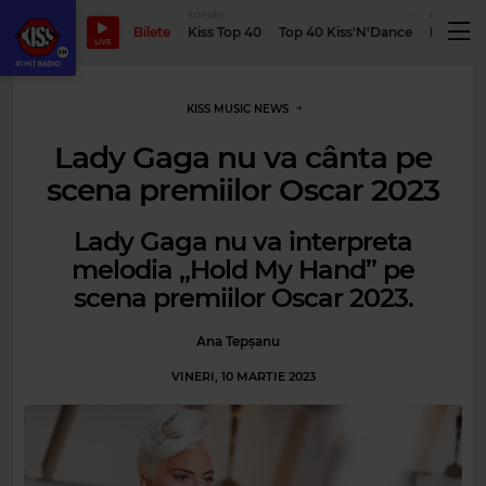
TOPURI
PODCASTUR
Bilete
Kiss Top 40
Top 40 Kiss'N'Dance
Podcastu
LIVE
KISS MUSIC NEWS
Lady Gaga nu va cânta pe
scena premiilor Oscar 2023
Lady Gaga nu va interpreta
melodia „Hold My Hand” pe
scena premiilor Oscar 2023.
Ana Tepșanu
VINERI, 10 MARTIE 2023