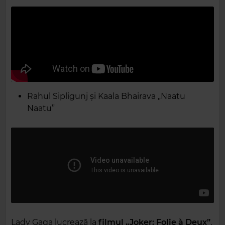
Rahul Sipligunj și Kaala Bhairava „Naatu
Naatu”
Lady Gaga lucrează la
filmul „Joker: Folie à Deux”
,