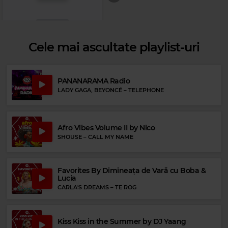
Cele mai ascultate playlist-uri
PANANARAMA Radio
LADY GAGA, BEYONCÉ
–
TELEPHONE
Rock 80s & 90s
BILLY IDOL
–
CRADLE OF LOVE
Afro Vibes Volume II by Nico
SHOUSE
–
CALL MY NAME
Favorites By Dimineața de Vară cu Boba &
Lucia
CARLA'S DREAMS
–
TE ROG
Kiss Kiss in the Summer by DJ Yaang