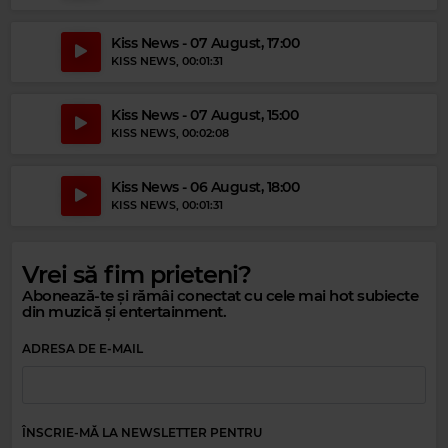
FLEETWOOD MAC
–
YOU MAKE LOVING FUN
Kiss News - 07 August, 17:00
KISS NEWS
, 00:01:31
Kiss News - 07 August, 15:00
KISS NEWS
, 00:02:08
Kiss News - 06 August, 18:00
KISS NEWS
, 00:01:31
Magic Relax
Vrei să fim prieteni?
BABEHEAVEN
–
JALISCO
Abonează-te și rămâi conectat cu cele mai hot subiecte
din muzică și entertainment.
Magic Party Mix
ADRESA DE E-MAIL
MAGIC PARTY MIX
–
MAGIC PARTY MIX
ÎNSCRIE-MĂ LA NEWSLETTER PENTRU