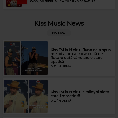
KYGO, ONEREPUBLIC
–
CHASING PARADISE
Kiss Music News
MAI MULT
Rock Blues
Kiss FM la Nibiru - Juno ne-a spus
B B KING & ERIC CLAPTON
–
THREE O'CLOCK BLUES
melodia pe care o ascultă de
fiecare dată când are o stare
apatică
O ZI ÎN URMĂ
Kiss FM la Nibiru - Smiley și piesa
care-l reprezintă
O ZI ÎN URMĂ