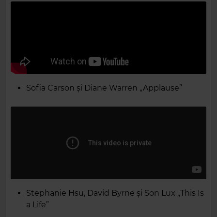
Sofia Carson și Diane Warren „Applause”
Stephanie Hsu, David Byrne și Son Lux „This Is
a Life”